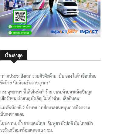
เรื่องล่าสุด
‘ภาคประชาสังคม’ รวมตัวคัดค้าน ‘มิน ออง ไลง์’ เยือนไทย
ขึงป้าย ‘ไม่ต้อนรับอาชญากร’
กรมอุทยานฯ ชี้ เสือโคร่งทำร้าย จนท.ห้วยขาแข้งเป็นลูก
เสือวัยซน เป็นเหตุบังเอิญ ไม่เข้าข่าย ‘เสือกินคน’
แม่ทัพน้อยที่ 2 ย้ำบทบาทสื่อมวลชนหนุนภารกิจความ
มั่นคงชายแดน
โฆษก ทบ. ย้ำ ชายแดนไทย–กัมพูชา ยังปกติ ยัน ไทยเฝ้า
ระวังเตรียมพร้อมตลอด 24 ชม.