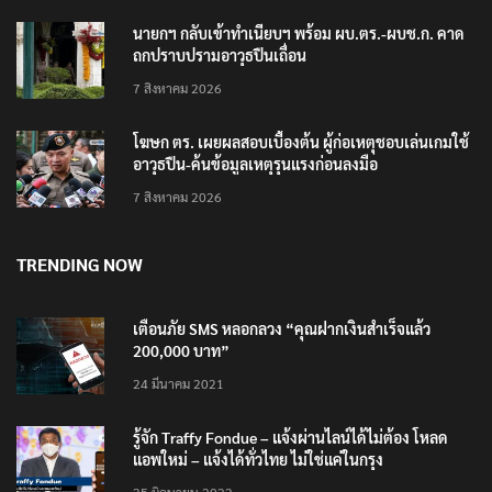
นายกฯ กลับเข้าทำเนียบฯ พร้อม ผบ.ตร.-ผบช.ก. คาด
ถกปราบปรามอาวุธปืนเถื่อน
7 สิงหาคม 2026
โฆษก ตร. เผยผลสอบเบื้องต้น ผู้ก่อเหตุชอบเล่นเกมใช้
อาวุธปืน-ค้นข้อมูลเหตุรุนแรงก่อนลงมือ
7 สิงหาคม 2026
TRENDING NOW
เตือนภัย SMS หลอกลวง “คุณฝากเงินสำเร็จแล้ว
200,000 บาท”
24 มีนาคม 2021
รู้จัก Traffy Fondue – แจ้งผ่านไลน์ได้ไม่ต้อง โหลด
แอพใหม่ – แจ้งได้ทั่วไทย ไม่ใช่แค่ในกรุง
25 มิถุนายน 2022