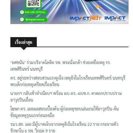
เรื่องล่าสุด
‘ยศชนัน’ ร่วมบริจาคโลหิต รพ. พระนั่งเกล้า ช่วยเหยื่อเหตุ รร.
เทพศิรินทร์ นนทบุรี
ตร. อยู่ระหว่างสอบสวนแรงจูงใจ เหตุยิงในโรงเรียนเทพศิรินทร์ นนทบุรี
พบเด็กก่อเหตุเครียดเรื่องเรียน
นายกฯ กลับเข้าทำเนียบฯ พร้อม ผบ.ตร.-ผบช.ก. คาดถกปราบปราม
อาวุธปืนเถื่อน
โฆษก ตร. เผยผลสอบเบื้องต้น ผู้ก่อเหตุชอบเล่นเกมใช้อาวุธปืน-ค้น
ข้อมูลเหตุรุนแรงก่อนลงมือ
รมว.สธ. เผย มีผู้บาดเจ็บจากเหตุยิงในโรงเรียน 22 ราย กระจายตัว
รักษาใน 6 รพ. วิกฤต 9 ราย