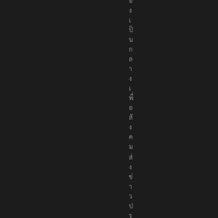
อ
ง
เ
ป็
น
ก
ล
า
ง
เ
พื่
อ
สั
ง
ค
ม
ส่
ง
ข่
า
ว
ป
ร