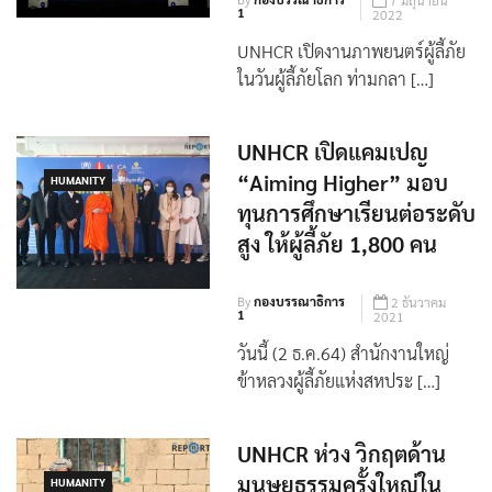
7 มิถุนายน
1
2022
UNHCR เปิดงานภาพยนตร์ผู้ลี้ภัย
ในวันผู้ลี้ภัยโลก ท่ามกลา […]
UNHCR เปิดแคมเปญ
“Aiming Higher” มอบ
HUMANITY
ทุนการศึกษาเรียนต่อระดับ
สูง ให้ผู้ลี้ภัย 1,800 คน
By
กองบรรณาธิการ
2 ธันวาคม
1
2021
วันนี้ (2 ธ.ค.64) สำนักงานใหญ่
ข้าหลวงผู้ลี้ภัยแห่งสหประ […]
UNHCR ห่วง วิกฤตด้าน
มนุษยธรรมครั้งใหญ่ใน
HUMANITY