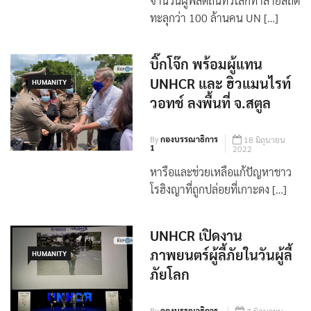
จำนวนผู้พลัดถิ่นทั่วโลกทำลายสถิติ
ทะลุกว่า 100 ล้านคน UN […]
บิ๊กโจ๊ก พร้อมผู้แทน
UNHCR และ ฮิวแมนไรท์
HUMANITY
วอทช์ ลงพื้นที่ จ.สตูล
By
กองบรรณาธิการ
18 มิถุนายน
1
2022
หารือและช่วยเหลือแก้ปัญหาชาว
โรฮิงญาที่ถูกปล่อยที่เกาะดง […]
UNHCR เปิดงาน
ภาพยนตร์ผู้ลี้ภัยในวันผู้ลี้
HUMANITY
ภัยโลก
By
กองบรรณาธิการ