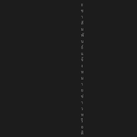
ะ
ช
า
สั
ม
พั
น
ธ์
แ
จ้
ง
ห
ม
า
ย
ข่
า
ว
ห
รื
อ
ติ