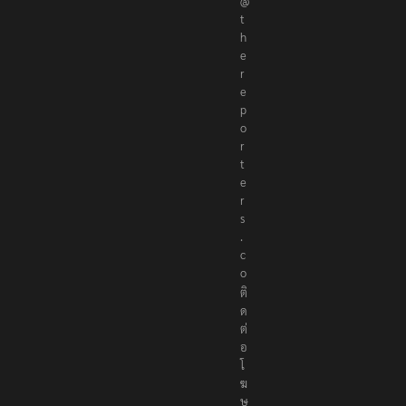
@
t
h
e
r
e
p
o
r
t
e
r
s
.
c
o
ติ
ด
ต่
อ
โ
ฆ
ษ