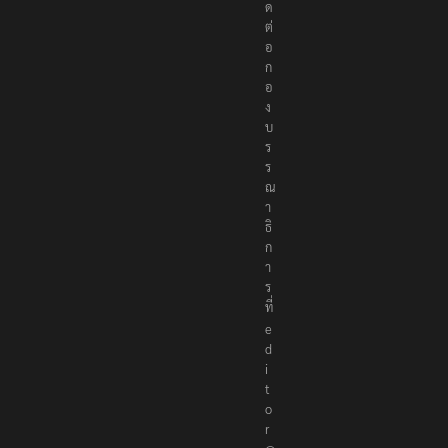
ด
ต่
อ
ก
อ
ง
บ
ร
ร
ณ
า
ธิ
ก
า
ร
ที่
e
d
i
t
o
r