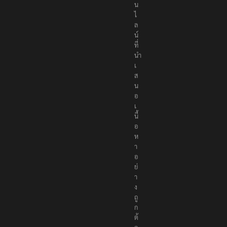
น
ไ
ล
น์
ที่
นำ
เ
ส
น
อ
เ
นื้
อ
ห
า
อ
ย่
า
ง
ถู
ก
ต้