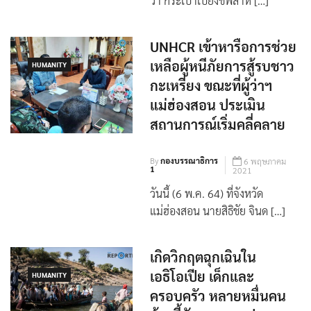
ว่า กระเป๋าเป้ยังชีพสำห […]
UNHCR เข้าหารือการช่วย
เหลือผู้หนีภัยการสู้รบชาว
HUMANITY
กะเหรี่ยง ขณะที่ผู้ว่าฯ
แม่ฮ่องสอน ประเมิน
สถานการณ์เริ่มคลี่คลาย
By
กองบรรณาธิการ
6 พฤษภาคม
1
2021
วันนี้ (6 พ.ค. 64) ที่จังหวัด
แม่ฮ่องสอน นายสิธิชัย จินด […]
เกิดวิกฤตฉุกเฉินใน
เอธิโอเปีย เด็กและ
HUMANITY
ครอบครัว หลายหมื่นคน