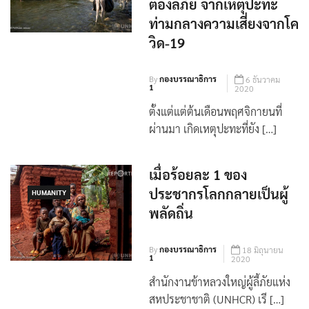
ต้องลี้ภัย จากเหตุปะทะ
ท่ามกลางความเสี่ยงจากโค
วิด-19
By
กองบรรณาธิการ
6 ธันวาคม
1
2020
ตั้งแต่แต่ต้นเดือนพฤศจิกายนที่
ผ่านมา เกิดเหตุปะทะที่ยัง […]
เมื่อร้อยละ 1 ของ
ประชากรโลกกลายเป็นผู้
HUMANITY
พลัดถิ่น
By
กองบรรณาธิการ
18 มิถุนายน
1
2020
สำนักงานข้าหลวงใหญ่ผู้ลี้ภัยแห่ง
สหประชาชาติ (UNHCR) เรี […]