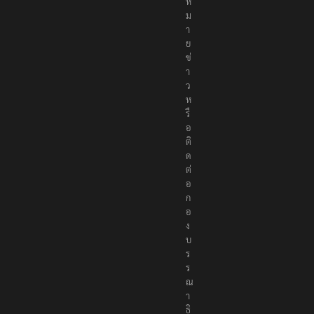
ห
ม
า
ย
ข่
า
ว
ห
รื
อ
ติ
ด
ต่
อ
ก
อ
ง
บ
ร
ร
ณ
า
ธิ