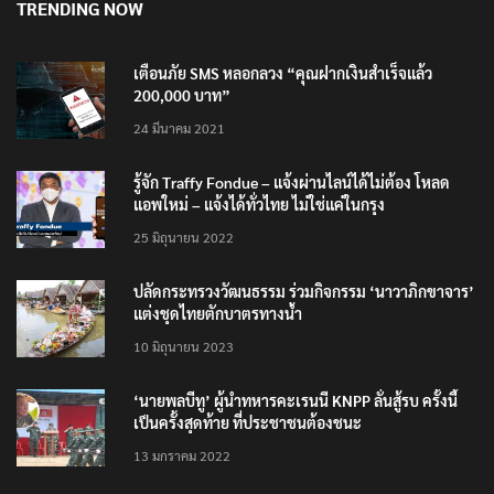
TRENDING NOW
เตือนภัย SMS หลอกลวง “คุณฝากเงินสำเร็จแล้ว
200,000 บาท”
24 มีนาคม 2021
รู้จัก Traffy Fondue – แจ้งผ่านไลน์ได้ไม่ต้อง โหลด
แอพใหม่ – แจ้งได้ทั่วไทย ไม่ใช่แค่ในกรุง
25 มิถุนายน 2022
ปลัดกระทรวงวัฒนธรรม ร่วมกิจกรรม ‘นาวาภิกขาจาร’
แต่งชุดไทยตักบาตรทางน้ำ
10 มิถุนายน 2023
‘นายพลบีทู’ ผู้นำทหารคะเรนนี KNPP ลั่นสู้รบ ครั้งนี้
เป็นครั้งสุดท้าย ที่ประชาชนต้องชนะ
13 มกราคม 2022