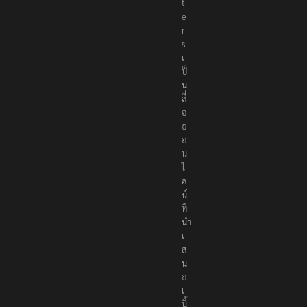
t
e
r
s
เ
ป็
น
สื่
อ
อ
อ
น
ไ
ล
น์
ที่
นำ
เ
ส
น
อ
เ
นื้