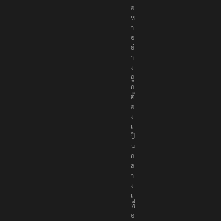
อ
ห
า
อ
ย่
า
ง
ถู
ก
ต้
อ
ง
เ
ป็
น
ก
ล
า
ง
เ
พื่
อ