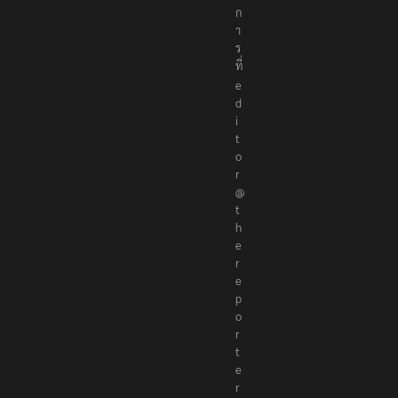
ก
า
ร
ที่
e
d
i
t
o
r
@
t
h
e
r
e
p
o
r
t
e
r