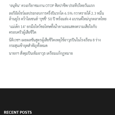
‘อนุทิน’ ควงภริยาชมงาน OTOP ศิลปาชีพ ประทีปไทยวันแรก
ลอรีอัลโชว์ผลประกอบการครึ่งปีแรกโต 6.5% กวาดรายได้ 2.3 หมื่น
ล้านยูโร คว้าไลเซนส์ ‘กุชชี่’ 50 ปี พร้อมส่ง 4 แบรนด์ใหม่บุกตลาดไทย
‘แม่เด็ก 14’ ยกมือไหว้ขอโทษทั้งน้ำตาและแสดงความเสียใจกับ
ครอบครัวผู้เสียชีวิต
นิติเวชฯ เผยผลชันสูตรผู้เสียชีวิตเหตุใช้อาวุธปืนในโรงเรียน 8 ร่าง
กระสุนเข้าจุดสำคัญทั้งหมด
นายกฯ สั่งคุมปืนเข้มอาวุธ เตรียมแก้กฎหมาย
RECENT POSTS