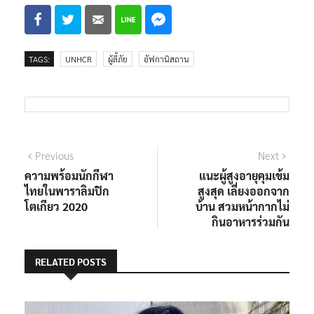
TAGS:
UNHCR
ผู้ลี้ภัย
อัฟกานิสถาน
แนะแนว
Previous
Next
Previous
Next
post:
post:
ความพร้อมนักกีฬา
แนะผู้สูงอายุคุมเข้ม
เรื่อง
ไทยในพาราลิมปิก
สูงสุด เลี่ยงออกจาก
โตเกียว 2020
บ้าน สวมหน้ากากไม่
กินอาหารร่วมกัน
RELATED POSTS