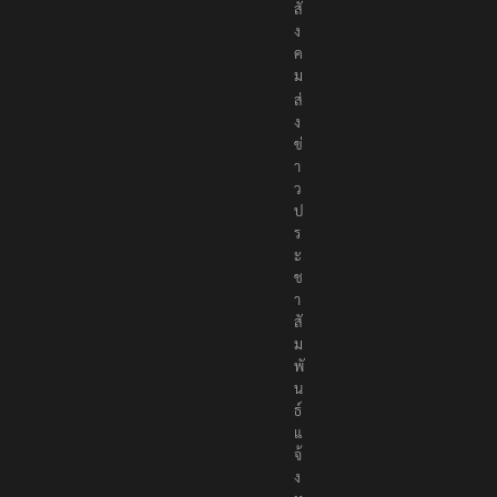
สั
ง
ค
ม
ส่
ง
ข่
า
ว
ป
ร
ะ
ช
า
สั
ม
พั
น
ธ์
แ
จ้
ง