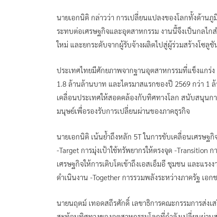
นายเอกนิติ กล่าวว่า การเปลี่ยนแปลงของโลกทั้งด้านภู
ระทบต่อเศรษฐกิจและอุตสาหกรรม งานนี้จึงเป็นกลไกสำคั
ใหม่ และยกระดับจากผู้รับจ้างผลิตไปสู่ผู้ร่วมสร้างโซลู
ประเทศไทยมีศักยภาพจากฐานอุตสาหกรรมที่แข็งแกร่ง สะ
1.8 ล้านล้านบาท และไตรมาสแรกของปี 2569 กว่า 1 ล้า
เคลื่อนประเทศให้สอดคล้องกับทิศทางโลก สนับสนุนกา
มนุษย์เพื่อรองรับการเปลี่ยนผ่านของภาคธุรกิจ
นายเอกนิติ เน้นย้ำถึงหลัก 5T ในการขับเคลื่อนเศรษฐ
-Target การมุ่งเป้าใช้ทรัพยากรให้ตรงจุด -Transition 
เศรษฐกิจให้การเติบโตเข้าถึงเอสเอ็มอี ชุมชน และแรงง
ดำเนินงาน -Together การรวมพลังระหว่างภาครัฐ เอ
นายนฤตม์ เทอดสถีรศักดิ์ เลขาธิการคณะกรรมการส่งเสริมก
สะท้อนทิศทางของอุตสาหกรรมโลกที่กำลังเปลี่ยนผ่านสู่