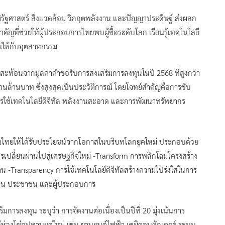
มิรัฐศาสตร์ สิ่งแวดล้อม วิกฤตพลังงาน และปัญญาประดิษฐ์ ส่งผลก
ญที่ช่วยให้ผู้ประกอบการไทยพบผู้ซื้อระดับโลก เรียนรู้เทคโนโลยี
ชันให้กับอุตสาหกรรม
ท้อนจากมูลค่าคำขอรับการส่งเสริมการลงทุนในปี 2568 ที่สูงกว่า
นล้านบาท ซึ่งสูงสุดเป็นประวัติการณ์ โดยโจทย์สำคัญคือการขับ
รใช้เทคโนโลยีดิจิทัล พลังงานสะอาด และการพัฒนาทรัพยากร
กิจไทยให้ได้รับประโยชน์จากโอกาสในบริบทโลกยุคใหม่ ประกอบด้วย
การเปลี่ยนผ่านไปสู่เศรษฐกิจใหม่ -Transform การพลิกโฉมโครงสร้าง
าน -Transparency การใช้เทคโนโลยีดิจิทัลสร้างความโปร่งใสในการ
กชน ประชาชน และผู้ประกอบการ
ารลงทุน ระบุว่า การจัดงานต่อเนื่องเป็นปีที่ 20 มุ่งเน้นการ
ห่วงโซ่อุปทานยุคใหม่ เช่น ยานยนต์ไฟฟ้า เซมิคอนดักเตอร์ ระบบ