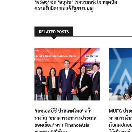
post:
‘พริษฐ์’ ซัด ‘อนุทิน‘ ไร้ความจริงใจ หยุดปัด
เรื่อง
ความรับผิดชอบแก้รัฐธรรมนูญ
RELATED POSTS
‘เอชเอสบีซี ประเทศไทย’ คว้า
MUFG ประ
รางวัล ‘ธนาคารระหว่างประเทศ
ทางการเงินที
ยอดเยี่ยม’ จาก FinanceAsia
กับลดปล่อย
Awards 5 ปีซ้อน
ให้เป็นศูนย์