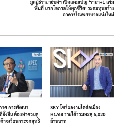
post:
มูลนิธิรามาธิบดีฯ เปิดแคมเปญ ‘รามา+1 เพิ่ม
พื้นที่ บวกโอกาสให้ทุกชีวิต’ ระดมทุนสร้าง
อาคารโรงพยาบาลแห่งใหม่
กาศ การพัฒนา
SKY โชว์ผลงานโตต่อเนื่อง
่ยั่งยืน ต้องทำควบคู่
H1/68 รายได้รวมทะลุ 5,020
ก๊าซเรือนกระจกสุทธิ
ล้านบาท