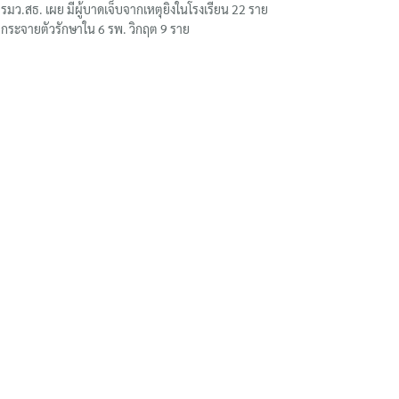
รมว.สธ. เผย มีผู้บาดเจ็บจากเหตุยิงในโรงเรียน 22 ราย
กระจายตัวรักษาใน 6 รพ. วิกฤต 9 ราย