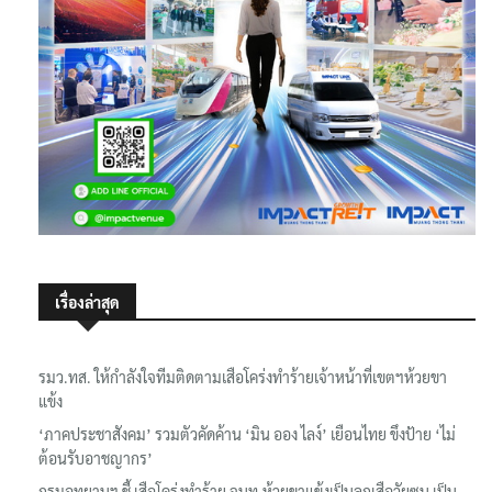
เรื่องล่าสุด
รมว.ทส. ให้กำลังใจทีมติดตามเสือโคร่งทำร้ายเจ้าหน้าที่เขตฯห้วยขา
แข้ง
‘ภาคประชาสังคม’ รวมตัวคัดค้าน ‘มิน ออง ไลง์’ เยือนไทย ขึงป้าย ‘ไม่
ต้อนรับอาชญากร’