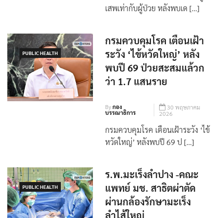
‘พัฒนา’ จ่อยกระดับ มาตรการผู้
เสพเท่ากับผู้ป่วย หลังพบเด […]
กรมควบคุมโรค เตือนเฝ้า
ระวัง ‘ไข้หวัดใหญ่’ หลัง
PUBLIC HEALTH
พบปี 69 ป่วยสะสมแล้วก
ว่า 1.7 แสนราย
By
กอง
30 พฤษภาคม
บรรณาธิการ
2026
กรมควบคุมโรค เตือนเฝ้าระวัง ‘ไข้
หวัดใหญ่’ หลังพบปี 69 ป […]
ร.พ.มะเร็งลำปาง -คณะ
แพทย์ มช. สาธิตผ่าตัด
PUBLIC HEALTH
ผ่านกล้องรักษามะเร็ง