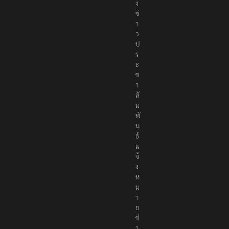
ส่
ง
ข่
า
ว
ป
ร
ะ
ช
า
สั
ม
พั
น
ธ์
แ
จ้
ง
ห
ม
า
ย
ข่