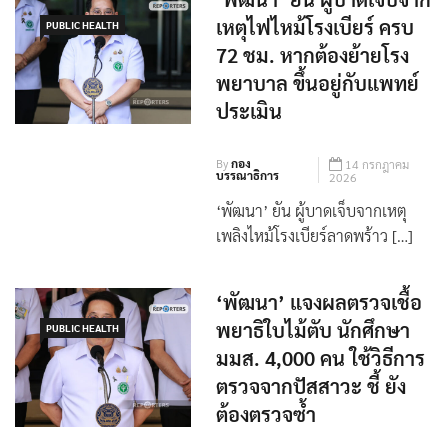
‘พัฒนา’ ยัน ผู้บาดเจ็บจาก
เหตุไฟไหม้โรงเบียร์ ครบ
PUBLIC HEALTH
72 ชม. หากต้องย้ายโรง
พยาบาล ขึ้นอยู่กับแพทย์
ประเมิน
By
กอง
14 กรกฎาคม
บรรณาธิการ
2026
‘พัฒนา’ ยัน ผู้บาดเจ็บจากเหตุ
เพลิงไหม้โรงเบียร์ลาดพร้าว […]
‘พัฒนา’ แจงผลตรวจเชื้อ
พยาธิใบไม้ตับ นักศึกษา
PUBLIC HEALTH
มมส. 4,000 คน ใช้วิธีการ
ตรวจจากปัสสาวะ ชี้ ยัง
ต้องตรวจซ้ำ