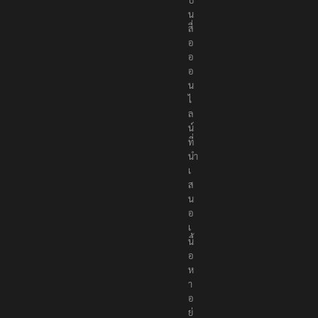
ป็
น
สื่
อ
อ
อ
น
ไ
ล
น์
ที่
นำ
เ
ส
น
อ
เ
นื้
อ
ห
า
อ