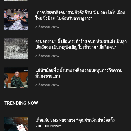
6 สิงหาคม 2026
‘ภาคประชาสังคม’ รวมตัวคัดค้าน ‘มิน ออง ไลง์’ เยือน
ไทย ขึงป้าย ‘ไม่ต้อนรับอาชญากร’
6 สิงหาคม 2026
กรมอุทยานฯ ชี้ เสือโคร่งทำร้าย จนท.ห้วยขาแข้งเป็นลูก
เสือวัยซน เป็นเหตุบังเอิญ ไม่เข้าข่าย ‘เสือกินคน’
6 สิงหาคม 2026
แม่ทัพน้อยที่ 2 ย้ำบทบาทสื่อมวลชนหนุนภารกิจความ
มั่นคงชายแดน
6 สิงหาคม 2026
TRENDING NOW
เตือนภัย SMS หลอกลวง “คุณฝากเงินสำเร็จแล้ว