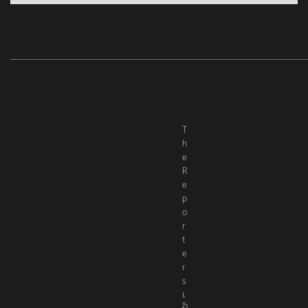
Categories
T
h
e
R
e
p
o
r
t
e
r
s
เ