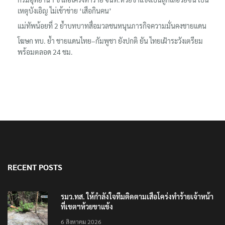
กรมอุทยานฯ ชี้ เสือโคร่งทำร้าย จนท.ห้วยขาแข้งเป็นลูกเสือวัยซน เป็น
เหตุบังเอิญ ไม่เข้าข่าย ‘เสือกินคน’
แม่ทัพน้อยที่ 2 ย้ำบทบาทสื่อมวลชนหนุนภารกิจความมั่นคงชายแดน
โฆษก ทบ. ย้ำ ชายแดนไทย–กัมพูชา ยังปกติ ยัน ไทยเฝ้าระวังเตรียม
พร้อมตลอด 24 ชม.
RECENT POSTS
รมว.ทส. ให้กำลังใจทีมติดตามเสือโคร่งทำร้ายเจ้าหน้า
ที่เขตฯห้วยขาแข้ง