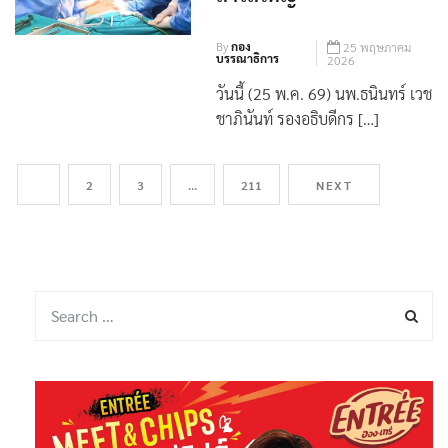
ลำไส้ใหญ่
By
กอง
25 พฤษภาคม
บรรณาธิการ
2026
วันนี้ (25 พ.ค. 69) นพ.ธนินทร์ เวช
ชาภินันท์ รองอธิบดีกร […]
1
2
3
…
211
NEXT