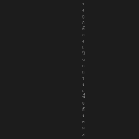
ย่
า
ง
ถู
ก
ต้
อ
ง
เ
ป็
น
ก
ล
า
ง
เ
พื่
อ
สั
ง
ค
ม