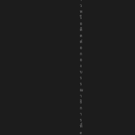
า
ว
ห
รื
อ
ติ
ด
ต่
อ
ก
อ
ง
บ
ร
ร
ณ
า
ธิ
ก
า
ร
ที่