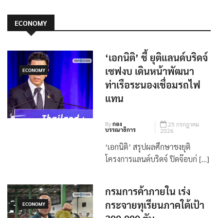
ECONOMY
‘เอกนิติ’ ชี้ ยุติแลนด์บริดจ์
เซฟงบ เดินหน้าพัฒนา
ECONOMY
ท่าเรือระนองเชื่อมรถไฟ
แทน
By
กอง
25 กรกฎาคม
บรรณาธิการ
2026
‘เอกนิติ’ สรุปผลศึกษาชงยุติ
โครงการแลนด์บริดจ์ ปิดจ๊อบก่ […]
กรมการค้าภายใน เร่ง
กระจายทุเรียนภาคใต้เป้า
ECONOMY