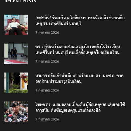
RECENT POSTS
‘ยศชนัน’ ร่วมบริจาคโลหิต รพ. พระนั่งเกล้า ช่วยเหยื่อ
เหตุ รร. เทพศิรินทร์ นนทบุรี
7 สิงหาคม 2026
ตร. อยู่ระหว่างสอบสวนแรงจูงใจ เหตุยิงในโรงเรียน
เทพศิรินทร์ นนทบุรี พบเด็กก่อเหตุเครียดเรื่องเรียน
7 สิงหาคม 2026
นายกฯ กลับเข้าทำเนียบฯ พร้อม ผบ.ตร.-ผบช.ก. คาด
ถกปราบปรามอาวุธปืนเถื่อน
7 สิงหาคม 2026
โฆษก ตร. เผยผลสอบเบื้องต้น ผู้ก่อเหตุชอบเล่นเกมใช้
อาวุธปืน-ค้นข้อมูลเหตุรุนแรงก่อนลงมือ
7 สิงหาคม 2026