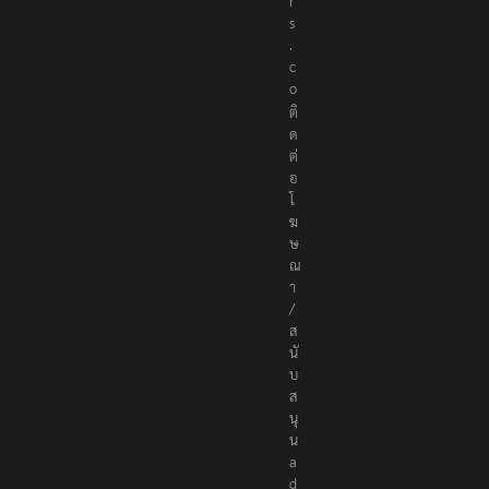
r
s
.
c
o
ติ
ด
ต่
อ
โ
ฆ
ษ
ณ
า
/
ส
นั
บ
ส
นุ
น
a
d