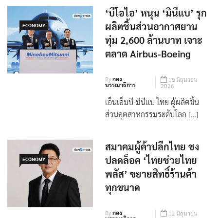
‘บีโอไอ’ หนุน ‘มินีแบ’ รุก
ผลิตชิ้นส่วนอากาศยาน
ECONOMY
ทุ่ม 2,600 ล้านบาท เจาะ
ตลาด Airbus-Boeing
By
กอง
15 มิถุนายน
บรรณาธิการ
2026
เอ็นเอ็มบี-มินีแบ ไทย ผู้ผลิตชิ้น
ส่วนอุตสาหกรรมระดับโลก […]
สมาคมผู้ค้าปลีกไทย ชง
ปลดล็อค ‘ไทยช่วยไทย
ECONOMY
พลัส’ ขยายสิทธิ์ร้านค้า
ทุกขนาด
By
กอง
12 มิถุนายน