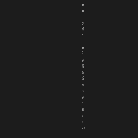
ห
ม
า
ย
ข่
า
ว
ห
รื
อ
ติ
ด
ต่
อ
ก
อ
ง
บ
ร
ร
ณ
า