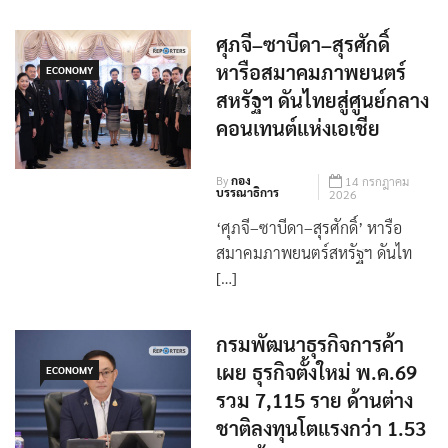
ศุภจี–ซาบีดา–สุรศักดิ์
หารือสมาคมภาพยนตร์
ECONOMY
สหรัฐฯ ดันไทยสู่ศูนย์กลาง
คอนเทนต์แห่งเอเชีย
By
กอง
14 กรกฎาคม
บรรณาธิการ
2026
‘ศุภจี–ซาบีดา–สุรศักดิ์’ หารือ
สมาคมภาพยนตร์สหรัฐฯ ดันไท
[…]
กรมพัฒนาธุรกิจการค้า
เผย ธุรกิจตั้งใหม่ พ.ค.69
ECONOMY
รวม 7,115 ราย ด้านต่าง
ชาติลงทุนโตแรงกว่า 1.53