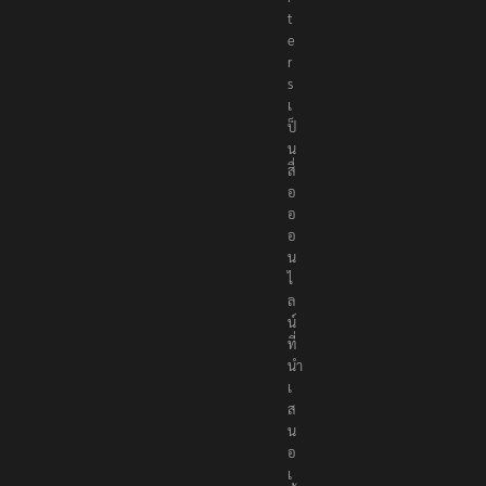
t
e
r
s
เ
ป็
น
สื่
อ
อ
อ
น
ไ
ล
น์
ที่
นำ
เ
ส
น
อ
เ