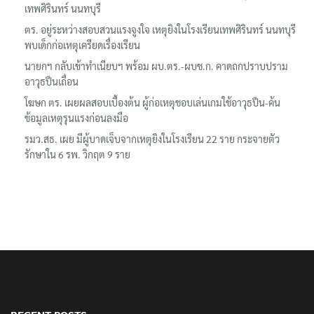
เทพศิรินทร์ นนทบุรี
ตร. อยู่ระหว่างสอบสวนแรงจูงใจ เหตุยิงในโรงเรียนเทพศิรินทร์ นนทบุรี
พบเด็กก่อเหตุเครียดเรื่องเรียน
นายกฯ กลับเข้าทำเนียบฯ พร้อม ผบ.ตร.-ผบช.ก. คาดถกปราบปราม
อาวุธปืนเถื่อน
โฆษก ตร. เผยผลสอบเบื้องต้น ผู้ก่อเหตุชอบเล่นเกมใช้อาวุธปืน-ค้น
ข้อมูลเหตุรุนแรงก่อนลงมือ
รมว.สธ. เผย มีผู้บาดเจ็บจากเหตุยิงในโรงเรียน 22 ราย กระจายตัว
รักษาใน 6 รพ. วิกฤต 9 ราย