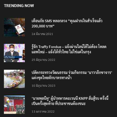
TRENDING NOW
เตือนภัย SMS หลอกลวง “คุณฝากเงินสำเร็จแล้ว
200,000 บาท”
24 มีนาคม 2021
รู้จัก Traffy Fondue – แจ้งผ่านไลน์ได้ไม่ต้อง โหลด
แอพใหม่ – แจ้งได้ทั่วไทย ไม่ใช่แค่ในกรุง
25 มิถุนายน 2022
ปลัดกระทรวงวัฒนธรรม ร่วมกิจกรรม ‘นาวาภิกขาจาร’
แต่งชุดไทยตักบาตรทางน้ำ
10 มิถุนายน 2023
‘นายพลบีทู’ ผู้นำทหารคะเรนนี KNPP ลั่นสู้รบ ครั้งนี้
เป็นครั้งสุดท้าย ที่ประชาชนต้องชนะ
13 มกราคม 2022