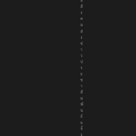
อ
สั
ง
ค
ม
ส่
ง
ข่
า
ว
ป
ร
ะ
ช
า
สั
ม
พั
น
ธ์
แ
จ้
ง