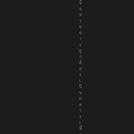
นื้
อ
ห
า
อ
ย่
า
ง
ถู
ก
ต้
อ
ง
เ
ป็
น
ก
ล
า
ง
เ
พื่