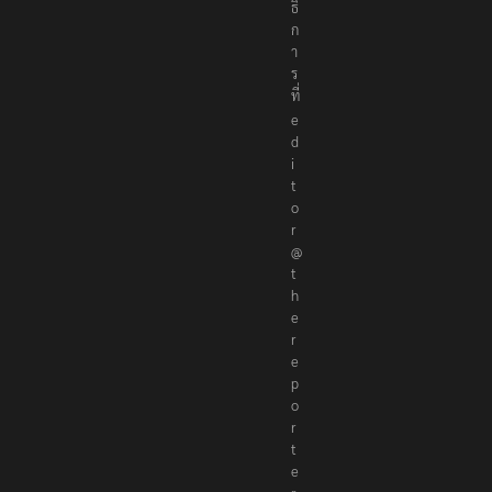
ธิ
ก
า
ร
ที่
e
d
i
t
o
r
@
t
h
e
r
e
p
o
r
t
e