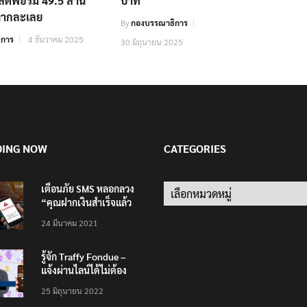
พลตฟอร์ม 49.5 ล้าน
บาท
หากละเลย
By
กองบรรณาธิการ
ิการ
4 ธันวาคม 2025
30 มิถุนายน 2025
DING NOW
CATEGORIES
เตือนภัย SMS หลอกลวง
Categories
“คุณฝากเงินสำเร็จแล้ว
200,000 บาท”
24 มีนาคม 2021
รู้จัก Traffy Fondue –
แจ้งผ่านไลน์ได้ไม่ต้อง
โหลดแอพใหม่ – แจ้งได้
25 มิถุนายน 2022
ทั่วไทย ไม่ใช่แค่ในกรุง