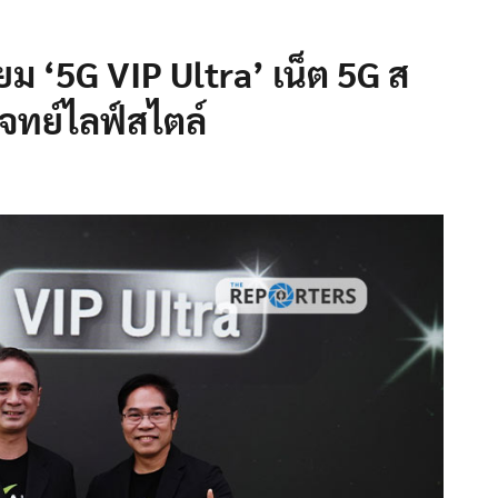
ยม ‘5G VIP Ultra’ เน็ต 5G ส
โจทย์ไลฟ์สไตล์