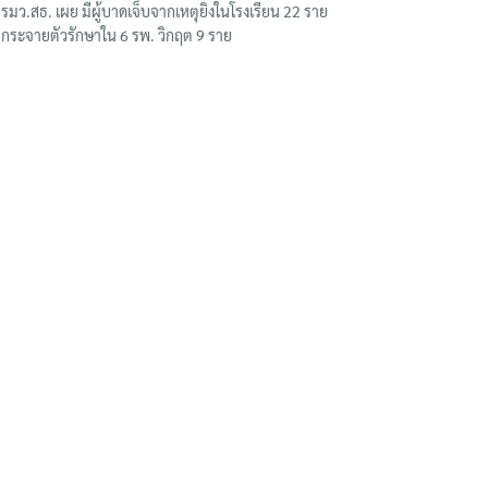
รมว.สธ. เผย มีผู้บาดเจ็บจากเหตุยิงในโรงเรียน 22 ราย
กระจายตัวรักษาใน 6 รพ. วิกฤต 9 ราย