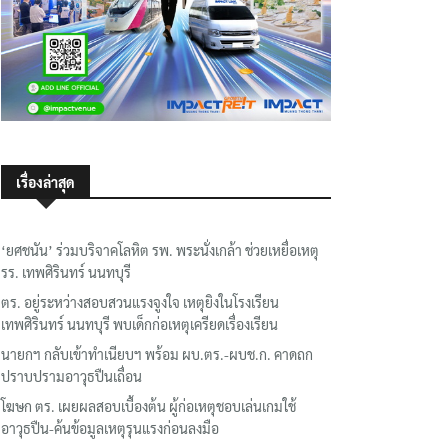
เรื่องล่าสุด
‘ยศชนัน’ ร่วมบริจาคโลหิต รพ. พระนั่งเกล้า ช่วยเหยื่อเหตุ
รร. เทพศิรินทร์ นนทบุรี
ตร. อยู่ระหว่างสอบสวนแรงจูงใจ เหตุยิงในโรงเรียน
เทพศิรินทร์ นนทบุรี พบเด็กก่อเหตุเครียดเรื่องเรียน
นายกฯ กลับเข้าทำเนียบฯ พร้อม ผบ.ตร.-ผบช.ก. คาดถก
ปราบปรามอาวุธปืนเถื่อน
โฆษก ตร. เผยผลสอบเบื้องต้น ผู้ก่อเหตุชอบเล่นเกมใช้
อาวุธปืน-ค้นข้อมูลเหตุรุนแรงก่อนลงมือ