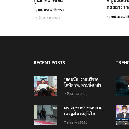
ภูมิภาคอาเซียน
ล ขู่ปรับแ
ดอลลาร์ฯ 
By
กองบรรณาธิการ 1
By
กองบรรณาธ
15 มิถุนายน 2023
RECENT POSTS
TREN
‘ยศชนัน’ ร่วมบริจาค
โลหิต รพ. พระนั่งเกล้า
ช่วยเหยื่อเหตุ รร.
7 สิงหาคม 2026
เทพศิรินทร์ นนทบุรี
ตร. อยู่ระหว่างสอบสวน
แรงจูงใจ เหตุยิงใน
โรงเรียนเทพศิรินทร์
7 สิงหาคม 2026
นนทบุรี พบเด็กก่อเหตุ