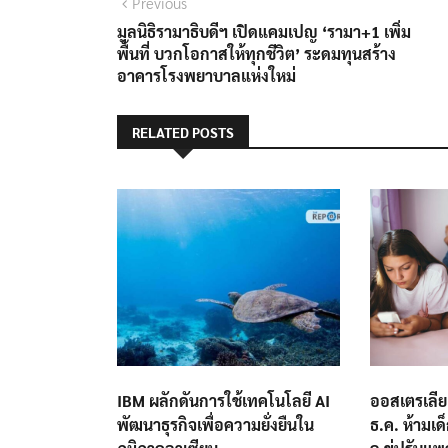
แนะแนว
Previous
Previous
post:
มูลนิธิรามาธิบดีฯ เปิดแคมเปญ ‘รามา+1 เพิ่ม
เรื่อง
พื้นที่ บวกโอกาสให้ทุกชีวิต’ ระดมทุนสร้าง
อาคารโรงพยาบาลแห่งใหม่
RELATED POSTS
IBM ผลักดันการใช้เทคโนโลยี AI
ออสเตรเลีย 
พัฒนาธุรกิจเพื่อความยั่งยืนใน
ธ.ค. ห้ามเด