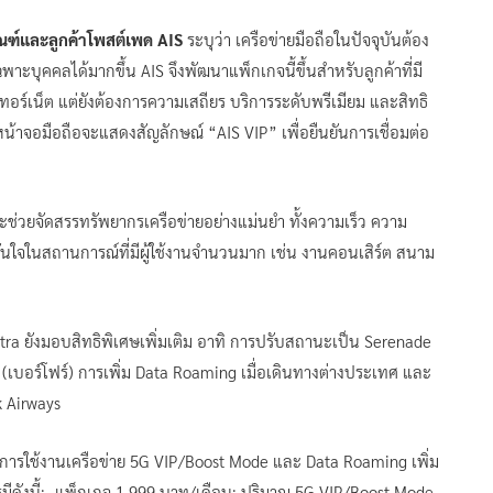
ณฑ์และลูกค้าโพสต์เพด AIS
ระบุว่า เครือข่ายมือถือในปัจจุบันต้อง
าะบุคคลได้มากขึ้น AIS จึงพัฒนาแพ็กเกจนี้ขึ้นสำหรับลูกค้าที่มี
นเทอร์เน็ต แต่ยังต้องการความเสถียร บริการระดับพรีเมียม และสิทธิ
หน้าจอมือถือจะแสดงสัญลักษณ์ “AIS VIP” เพื่อยืนยันการเชื่อมต่อ
่วยจัดสรรทรัพยากรเครือข่ายอย่างแม่นยำ ทั้งความเร็ว ความ
มั่นใจในสถานการณ์ที่มีผู้ใช้งานจำนวนมาก เช่น งานคอนเสิร์ต สนาม
ra ยังมอบสิทธิพิเศษเพิ่มเติม อาทิ การปรับสถานะเป็น Serenade
้าย (เบอร์โฟร์) การเพิ่ม Data Roaming เมื่อเดินทางต่างประเทศ และ
k Airways
มาณการใช้งานเครือข่าย 5G VIP/Boost Mode และ Data Roaming เพิ่ม
รมีดังนี้: -แพ็กเกจ 1,999 บาท/เดือน: ปริมาณ 5G VIP/Boost Mode