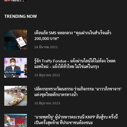
TRENDING NOW
เตือนภัย SMS หลอกลวง “คุณฝากเงินสำเร็จแล้ว
200,000 บาท”
24 มีนาคม 2021
รู้จัก Traffy Fondue – แจ้งผ่านไลน์ได้ไม่ต้อง โหลด
แอพใหม่ – แจ้งได้ทั่วไทย ไม่ใช่แค่ในกรุง
25 มิถุนายน 2022
ปลัดกระทรวงวัฒนธรรม ร่วมกิจกรรม ‘นาวาภิกขาจาร’
แต่งชุดไทยตักบาตรทางน้ำ
10 มิถุนายน 2023
‘นายพลบีทู’ ผู้นำทหารคะเรนนี KNPP ลั่นสู้รบ ครั้งนี้
เป็นครั้งสุดท้าย ที่ประชาชนต้องชนะ