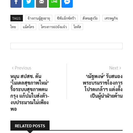
TAGS:
จ้างงานผู้สูงอายุ
ซีพีแอ็กซ์ตร้า
สังคมสูงวัย
เศรษฐกิจ
ไทย
แม็คโคร
โครงการ60ยังแจ๋ว
โลตัส
แนะแนว
Previous
Next
Previous
Next
post:
post:
หนุน สปสช. ดัน
‘ณัฐพงษ์’ รับสนอง
เรื่อง
‘โมเดลสุขภาพใหม่’
พระบรมราชโองการ
รื้อระบบสุขภาพคน
โปรดเกล้าฯ แต่งตั้ง
กรุง แก้ปมใบส่งตัว-
เป็นผู้นำฝ่ายค้าน
งบประมาณไม่เพียง
พอ
RELATED POSTS