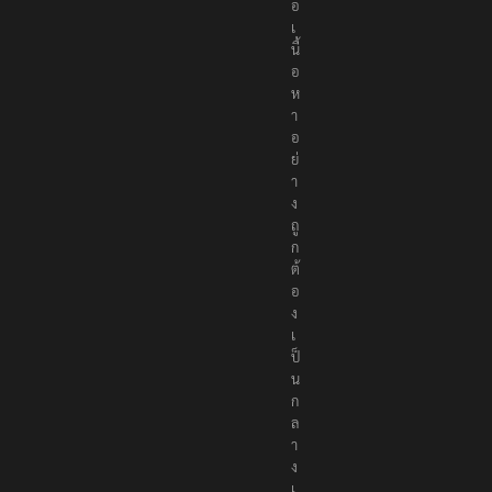
อ
เ
นื้
อ
ห
า
อ
ย่
า
ง
ถู
ก
ต้
อ
ง
เ
ป็
น
ก
ล
า
ง
เ