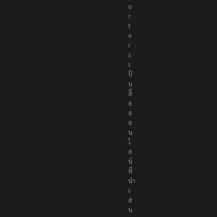
o
r
t
e
r
s
เ
ป็
น
สื่
อ
อ
อ
น
ไ
ล
น์
ที่
นำ
เ
ส
น