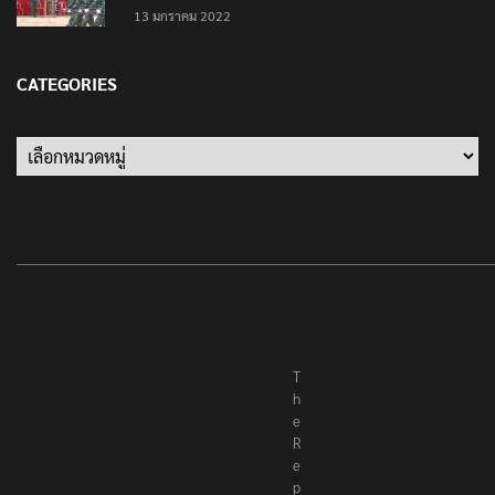
13 มกราคม 2022
CATEGORIES
Categories
T
h
e
R
e
p