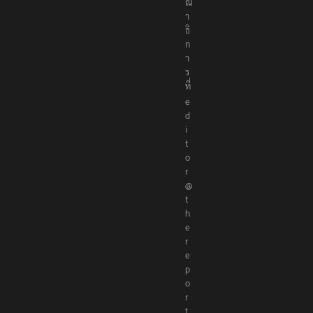
ณ
า
ธิ
ก
า
ร
ที่
e
d
i
t
o
r
@
t
h
e
r
e
p
o
r
t