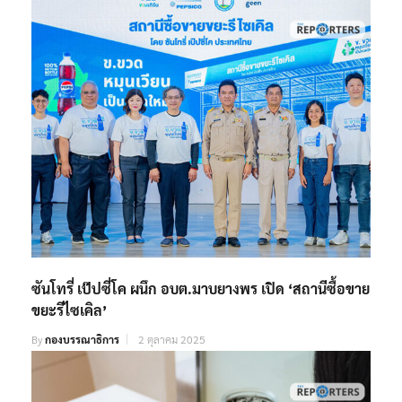
ซันโทรี่ เป๊ปซี่โค ผนึก อบต.มาบยางพร เปิด ‘สถานีซื้อขาย
ขยะรีไซเคิล’
By
กองบรรณาธิการ
2 ตุลาคม 2025