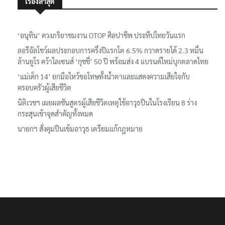
เรื่องล่าสุด
‘อนุทิน’ ควงภริยาชมงาน OTOP ศิลปาชีพ ประทีปไทยวันแรก
ลอรีอัลโชว์ผลประกอบการครึ่งปีแรกโต 6.5% กวาดรายได้ 2.3 หมื่น
ล้านยูโร คว้าไลเซนส์ ‘กุชชี่’ 50 ปี พร้อมส่ง 4 แบรนด์ใหม่บุกตลาดไทย
‘แม่เด็ก 14’ ยกมือไหว้ขอโทษทั้งน้ำตาและแสดงความเสียใจกับ
ครอบครัวผู้เสียชีวิต
นิติเวชฯ เผยผลชันสูตรผู้เสียชีวิตเหตุใช้อาวุธปืนในโรงเรียน 8 ร่าง
กระสุนเข้าจุดสำคัญทั้งหมด
นายกฯ สั่งคุมปืนเข้มอาวุธ เตรียมแก้กฎหมาย