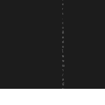
e
r
s
.
c
o
ติ
ด
ต่
อ
โ
ฆ
ษ
ณ
า
/
ส
นั
บ
ส
นุ
น