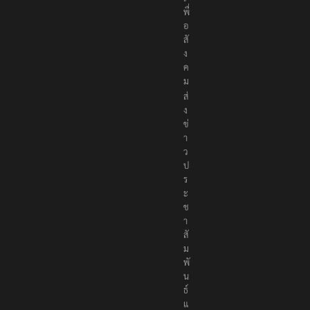
พื่
อ
สั
ง
ค
ม
ส่
ง
ข่
า
ว
ป
ร
ะ
ช
า
สั
ม
พั
น
ธ์
แ