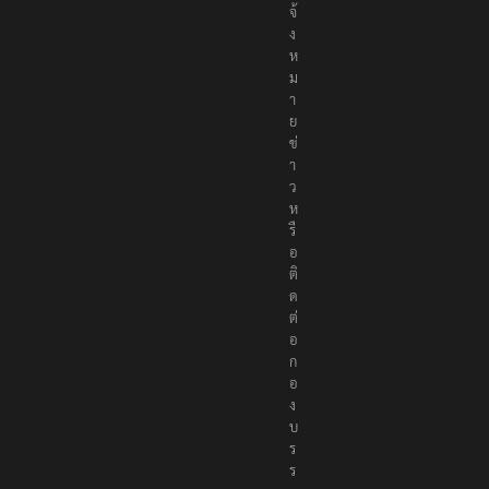
จ้
ง
ห
ม
า
ย
ข่
า
ว
ห
รื
อ
ติ
ด
ต่
อ
ก
อ
ง
บ
ร
ร