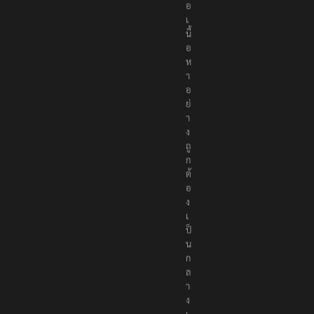
อ
เ
นื้
อ
ห
า
อ
ย่
า
ง
ถู
ก
ต้
อ
ง
เ
ป็
น
ก
ล
า
ง
เ