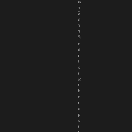
ณ
า
ธิ
ก
า
ร
ที่
e
d
i
t
o
r
@
t
h
e
r
e
p
o
r
t