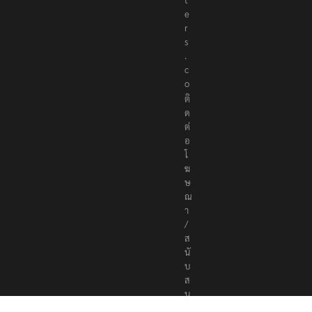
e
r
s
.
c
o
ติ
ด
ต่
อ
โ
ฆ
ษ
ณ
า
/
ส
นั
บ
ส
นุ
น