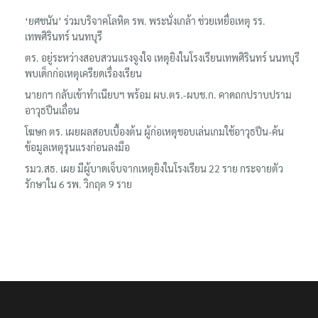
‘ยศชนัน’ ร่วมบริจาคโลหิต รพ. พระนั่งเกล้า ช่วยเหยื่อเหตุ รร.
เทพศิรินทร์ นนทบุรี
ตร. อยู่ระหว่างสอบสวนแรงจูงใจ เหตุยิงในโรงเรียนเทพศิรินทร์ นนทบุรี
พบเด็กก่อเหตุเครียดเรื่องเรียน
นายกฯ กลับเข้าทำเนียบฯ พร้อม ผบ.ตร.-ผบช.ก. คาดถกปราบปราม
อาวุธปืนเถื่อน
โฆษก ตร. เผยผลสอบเบื้องต้น ผู้ก่อเหตุชอบเล่นเกมใช้อาวุธปืน-ค้น
ข้อมูลเหตุรุนแรงก่อนลงมือ
รมว.สธ. เผย มีผู้บาดเจ็บจากเหตุยิงในโรงเรียน 22 ราย กระจายตัว
รักษาใน 6 รพ. วิกฤต 9 ราย