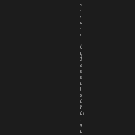
o
r
t
e
r
s
เ
ป็
น
สื่
อ
อ
อ
น
ไ
ล
น์
ที่
นำ
เ
ส
น