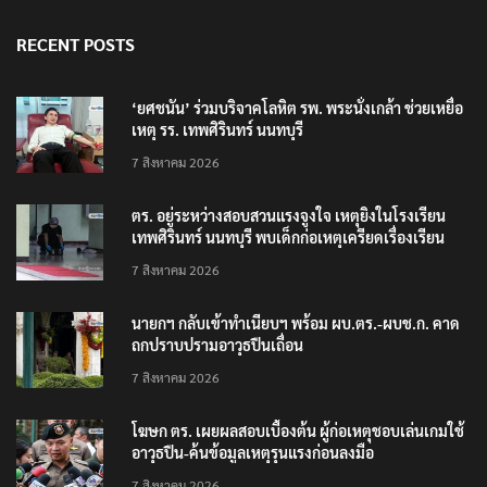
RECENT POSTS
‘ยศชนัน’ ร่วมบริจาคโลหิต รพ. พระนั่งเกล้า ช่วยเหยื่อ
เหตุ รร. เทพศิรินทร์ นนทบุรี
7 สิงหาคม 2026
ตร. อยู่ระหว่างสอบสวนแรงจูงใจ เหตุยิงในโรงเรียน
เทพศิรินทร์ นนทบุรี พบเด็กก่อเหตุเครียดเรื่องเรียน
7 สิงหาคม 2026
นายกฯ กลับเข้าทำเนียบฯ พร้อม ผบ.ตร.-ผบช.ก. คาด
ถกปราบปรามอาวุธปืนเถื่อน
7 สิงหาคม 2026
โฆษก ตร. เผยผลสอบเบื้องต้น ผู้ก่อเหตุชอบเล่นเกมใช้
อาวุธปืน-ค้นข้อมูลเหตุรุนแรงก่อนลงมือ
7 สิงหาคม 2026