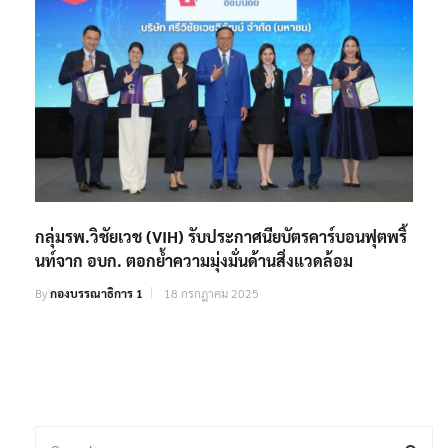
กลุ่มรพ.วิชัยเวช (VIH) รับประกาศนียบัตรคาร์บอนฟุตพริ้
นท์จาก อบก. ตอกย้ำความมุ่งมั่นด้านสิ่งแวดล้อม
By
กองบรรณาธิการ 1
18 กรกฎาคม 2025