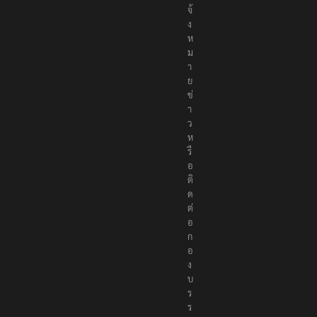
จ้
ง
ห
ม
า
ย
ข่
า
ว
ห
รื
อ
ติ
ด
ต่
อ
ก
อ
ง
บ
ร
ร