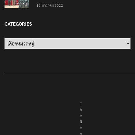
13 มกราคม 2022
CATEGORIES
Categories
T
h
e
R
e
p