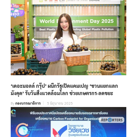
‘เดอะมอลล์ กรุ๊ป’ ผนึกรัฐเปิดแคมเปญ ‘ชวนแยกแลก
มังคุด’ รับวันสิ่งแวดล้อมโลก ช่วยเกษตรกร-ลดขยะ
By
กองบรรณาธิการ
5 มิถุนายน 2025