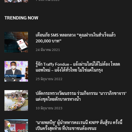
TRENDING NOW
เตือนภัย SMS หลอกลวง “คุณฝากเงินสำเร็จแล้ว
200,000 บาท”
24 มีนาคม 2021
รู้จัก Traffy Fondue – แจ้งผ่านไลน์ได้ไม่ต้อง โหลด
แอพใหม่ – แจ้งได้ทั่วไทย ไม่ใช่แค่ในกรุง
25 มิถุนายน 2022
ปลัดกระทรวงวัฒนธรรม ร่วมกิจกรรม ‘นาวาภิกขาจาร’
แต่งชุดไทยตักบาตรทางน้ำ
10 มิถุนายน 2023
‘นายพลบีทู’ ผู้นำทหารคะเรนนี KNPP ลั่นสู้รบ ครั้งนี้
เป็นครั้งสุดท้าย ที่ประชาชนต้องชนะ