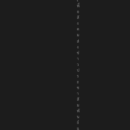
พื่
อ
สั
ง
ค
ม
ส่
ง
ข่
า
ว
ป
ร
ะ
ช
า
สั
ม
พั
น
ธ์
แ