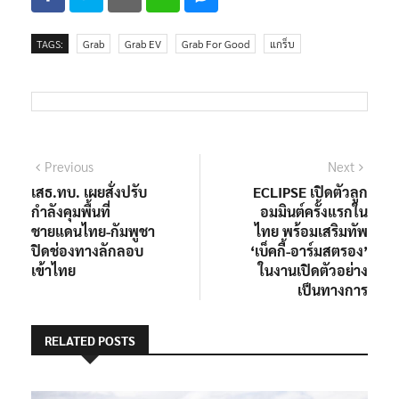
TAGS:
Grab
Grab EV
Grab For Good
แกร็บ
แนะแนว
Previous
Next
Previous
Next
post:
post:
เสธ.ทบ. เผยสั่งปรับ
ECLIPSE เปิดตัวลูก
เรื่อง
กำลังคุมพื้นที่
อมมินต์ครั้งแรกใน
ชายแดนไทย-กัมพูชา
ไทย พร้อมเสริมทัพ
ปิดช่องทางลักลอบ
‘เบ็คกี้-อาร์มสตรอง’
เข้าไทย
ในงานเปิดตัวอย่าง
เป็นทางการ
RELATED POSTS