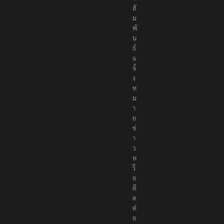
สั
ม
พั
น
ธ์
แ
จ้
ง
ห
ม
า
ย
ข่
า
ว
ห
รื
อ
ติ
ด
ต่
อ