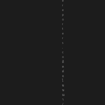
e
r
e
p
o
r
t
e
r
s
.
c
o
ติ
ด
ต่
อ
โ
ฆ
ษ
ณ
า
/