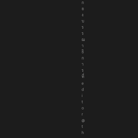
ก
อ
ง
บ
ร
ร
ณ
า
ธิ
ก
า
ร
ที่
e
d
i
t
o
r
@
t
h