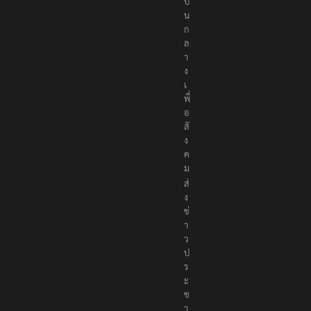
ป็
น
ก
ล
า
ง
เ
พื่
อ
สั
ง
ค
ม
ส่
ง
ข่
า
ว
ป
ร
ะ
ช
า