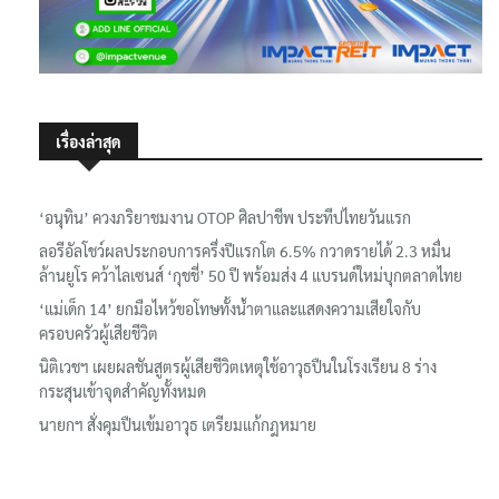
เรื่องล่าสุด
‘อนุทิน’ ควงภริยาชมงาน OTOP ศิลปาชีพ ประทีปไทยวันแรก
ลอรีอัลโชว์ผลประกอบการครึ่งปีแรกโต 6.5% กวาดรายได้ 2.3 หมื่น
ล้านยูโร คว้าไลเซนส์ ‘กุชชี่’ 50 ปี พร้อมส่ง 4 แบรนด์ใหม่บุกตลาดไทย
‘แม่เด็ก 14’ ยกมือไหว้ขอโทษทั้งน้ำตาและแสดงความเสียใจกับ
ครอบครัวผู้เสียชีวิต
นิติเวชฯ เผยผลชันสูตรผู้เสียชีวิตเหตุใช้อาวุธปืนในโรงเรียน 8 ร่าง
กระสุนเข้าจุดสำคัญทั้งหมด
นายกฯ สั่งคุมปืนเข้มอาวุธ เตรียมแก้กฎหมาย