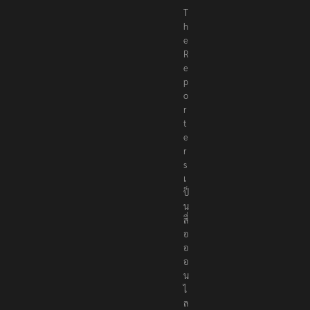
T
h
e
R
e
p
o
r
t
e
r
s
เ
ป็
น
สื่
อ
อ
อ
น
ไ
ล