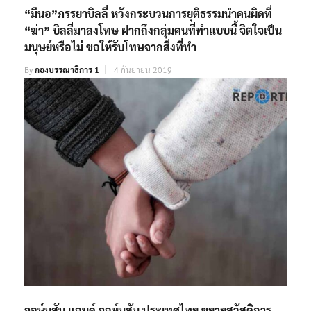
“มึนอ”ภรรยาบิลลี่ หวังกระบวนการยุติธรรมนำคนผิดที่
“ฆ่า” บิลลี่มาลงโทษ ฝากถึงกลุ่มคนที่ทำแบบนี้ จิตใจเป็น
มนุษย์หรือไม่ ขอให้รับโทษจากสิ่งที่ทำ
By
กองบรรณาธิการ 1
4 กันยายน 2019
จอห์นสัน แอนด์ จอห์นสัน ประเทศไทย ขยายสวัสดิการ