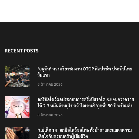
RECENT POSTS
‘อนุทิน’ ควงภริยาชมงาน OTOP ศิลปาชีพ ประทีปไทย
วันแรก
8 สิงหาคม 2026
ลอรีอัลโชว์ผลประกอบการครึ่งปีแรกโต 6.5% กวาดราย
ได้ 2.3 หมื่นล้านยูโร คว้าไลเซนส์ ‘กุชชี่’ 50 ปี พร้อมส่ง
4 แบรนด์ใหม่บุกตลาดไทย
8 สิงหาคม 2026
‘แม่เด็ก 14’ ยกมือไหว้ขอโทษทั้งน้ำตาและแสดงความ
เสียใจกับครอบครัวผู้เสียชีวิต