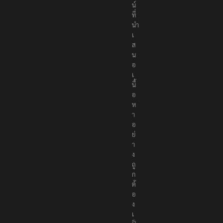
น์
ที่
นำ
เ
ส
น
อ
เ
นื้
อ
ห
า
อ
ย่
า
ง
ถู
ก
ต้
อ
ง
เ