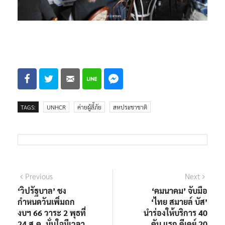
TAGS:
UNHCR
ค่ายผู้ลี้ภัย
สหประชาชาติ
แนะแนว
Previous
Next
Previous
Next
post:
post:
‘วิปรัฐบาล’ ชง
‘คมนาคม’ จับมือ
เรื่อง
กำหนดวันเพิ่มถก
‘ไทย สมายล์ บัส’
งบฯ 66 วาระ 2 พุธที่
นำร่องให้บริการ 40
24 ส.ค. มั่นใจมีเวลา
คัน แรก ดีเดย์ 20