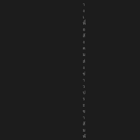
า
ง
เ
พื่
อ
สั
ง
ค
ม
ส่
ง
ข่
า
ว
ป
ร
ะ
ช
า
สั
ม
พั