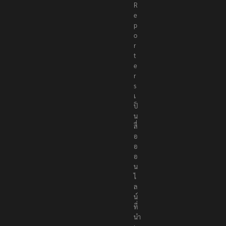
R
e
p
o
r
t
e
r
s
เ
ป็
น
สื่
อ
อ
อ
น
ไ
ล
น์
ที่
นำ