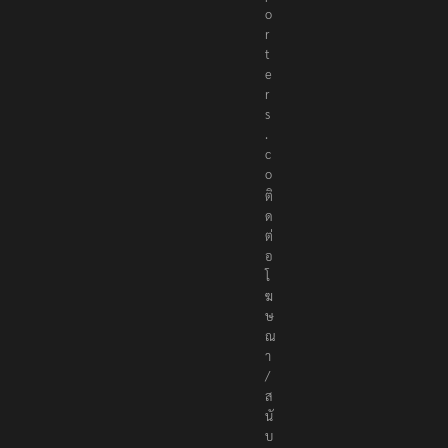
o
r
t
e
r
s
.
c
o
ติ
ด
ต่
อ
โ
ฆ
ษ
ณ
า
/
ส
นั
บ