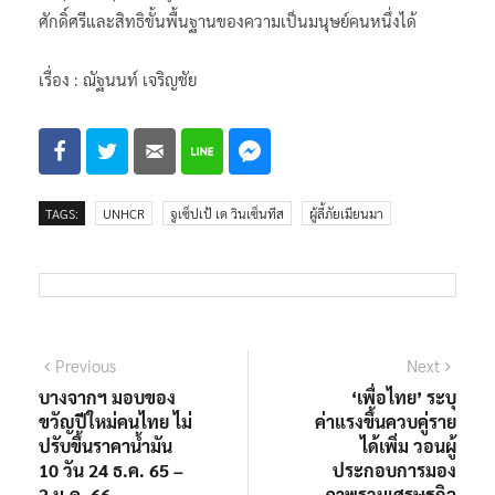
ศักดิ์ศรีและสิทธิขั้นพื้นฐานของความเป็นมนุษย์คนหนึ่งได้
เรื่อง : ณัฐนนท์ เจริญชัย
TAGS:
UNHCR
จูเซ็ปเป้ เด วินเซ็นทีส
ผู้ลี้ภัยเมียนมา
แนะแนว
Previous
Next
Previous
Next
post:
post:
บางจากฯ มอบของ
‘เพื่อไทย’ ระบุ
เรื่อง
ขวัญปีใหม่คนไทย ไม่
ค่าแรงขึ้นควบคู่ราย
ปรับขึ้นราคาน้ำมัน
ได้เพิ่ม วอนผู้
10 วัน 24 ธ.ค. 65 –
ประกอบการมอง
2 ม.ค. 66
ภาพรวมเศรษฐกิจ