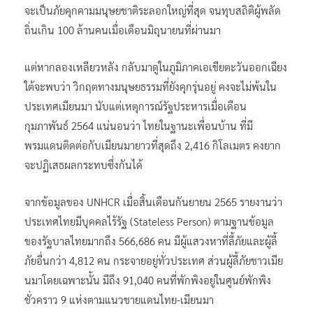
จะเป็นภัยคุกคามมนุษยชาติระลอกใหญ่ที่สุด จนทุบสถิติผู้พลัด
ถิ่นเกิน 100 ล้านคนเมื่อเดือนมิถุนายนที่ผ่านมา
แต่หากลองเหลียวหลัง กลับมาดูในภูมิภาคเอเชียตะวันออกเฉียง
ใต้จะพบว่า วิกฤตทางมนุษยธรรมที่ยังคุกรุ่นอยู่ คงจะไม่พ้นใน
ประเทศเมียนมา นับแต่เหตุการณ์รัฐประหารเมื่อเดือน
กุมภาพันธ์ 2564 แน่นอนว่า ไทยในฐานะเพื่อนบ้าน ที่มี
พรมแดนติดต่อกับเมียนมายาวที่สุดถึง 2,416 กิโลเมตร คงยาก
จะปฏิเสธผลกระทบซึ่งกันได้
จากข้อมูลของ UNHCR เมื่อสิ้นเดือนกันยายน 2565 รายงานว่า
ประเทศไทยมีบุคคลไร้รัฐ (Stateless Person) ตามฐานข้อมูล
ของรัฐบาลไทยมากถึง 566,686 คน มีผู้แสวงหาที่ลี้ภัยและผู้ลี้
ภัยอื่นกว่า 4,812 คน กระจายอยู่ทั่วประเทศ ส่วนผู้ลี้ภัยชาวเมีย
นมาโดยเฉพาะนั้น มีถึง 91,040 คนที่พักพิงอยู่ในศูนย์พักพิง
ชั่วคราว 9 แห่งตามแนวชายแดนไทย-เมียนมา