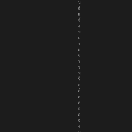
น
ธ์
แ
จ้
ง
ห
ม
า
ย
ข่
า
ว
ห
รื
อ
ติ
ด
ต่
อ
ก
อ
ง
บ