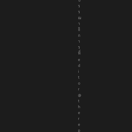
ร
ร
ณ
า
ธิ
ก
า
ร
ที่
e
d
i
t
o
r
@
t
h
e
r
e
p