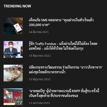
TRENDING NOW
เตือนภัย SMS หลอกลวง “คุณฝากเงินสำเร็จแล้ว
200,000 บาท”
24 มีนาคม 2021
รู้จัก Traffy Fondue – แจ้งผ่านไลน์ได้ไม่ต้อง โหลด
แอพใหม่ – แจ้งได้ทั่วไทย ไม่ใช่แค่ในกรุง
25 มิถุนายน 2022
ปลัดกระทรวงวัฒนธรรม ร่วมกิจกรรม ‘นาวาภิกขาจาร’
แต่งชุดไทยตักบาตรทางน้ำ
10 มิถุนายน 2023
‘นายพลบีทู’ ผู้นำทหารคะเรนนี KNPP ลั่นสู้รบ ครั้งนี้
เป็นครั้งสุดท้าย ที่ประชาชนต้องชนะ
13 มกราคม 2022