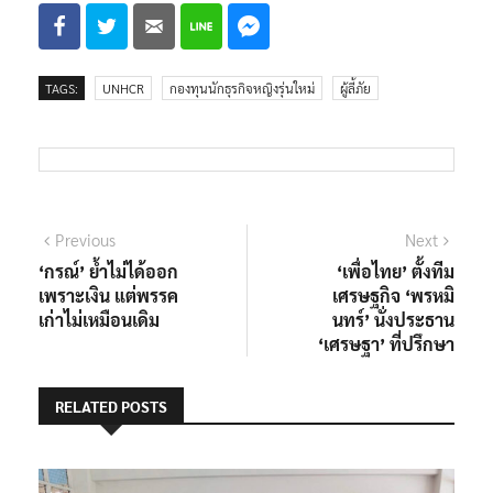
TAGS:
UNHCR
กองทุนนักธุรกิจหญิงรุ่นใหม่
ผู้ลี้ภัย
แนะแนว
Previous
Next
Previous
Next
post:
post:
‘กรณ์’ ย้ำไม่ได้ออก
‘เพื่อไทย’ ตั้งทีม
เรื่อง
เพราะเงิน แต่พรรค
เศรษฐกิจ ‘พรหมิ
เก่าไม่เหมือนเดิม
นทร์’ นั่งประธาน
‘เศรษฐา’ ที่ปรึกษา
RELATED POSTS