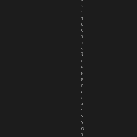
ห
ม
า
ย
ข่
า
ว
ห
รื
อ
ติ
ด
ต่
อ
ก
อ
ง
บ
ร
ร
ณ
า