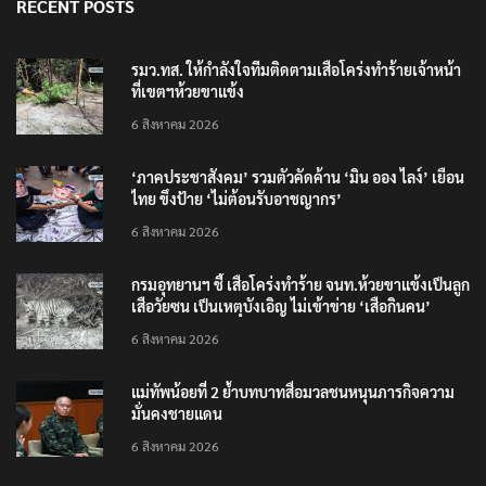
RECENT POSTS
รมว.ทส. ให้กำลังใจทีมติดตามเสือโคร่งทำร้ายเจ้าหน้า
ที่เขตฯห้วยขาแข้ง
6 สิงหาคม 2026
‘ภาคประชาสังคม’ รวมตัวคัดค้าน ‘มิน ออง ไลง์’ เยือน
ไทย ขึงป้าย ‘ไม่ต้อนรับอาชญากร’
6 สิงหาคม 2026
กรมอุทยานฯ ชี้ เสือโคร่งทำร้าย จนท.ห้วยขาแข้งเป็นลูก
เสือวัยซน เป็นเหตุบังเอิญ ไม่เข้าข่าย ‘เสือกินคน’
6 สิงหาคม 2026
แม่ทัพน้อยที่ 2 ย้ำบทบาทสื่อมวลชนหนุนภารกิจความ
มั่นคงชายแดน
6 สิงหาคม 2026