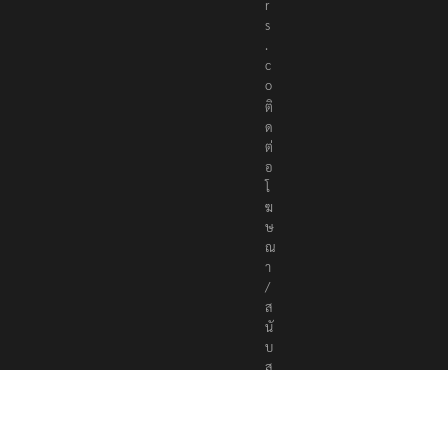
r
s
.
c
o
ติ
ด
ต่
อ
โ
ฆ
ษ
ณ
า
/
ส
นั
บ
ส
นุ
น
a
d