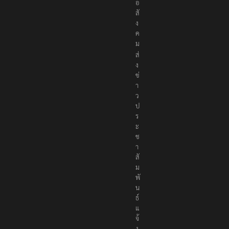
อ
สั
ง
ค
ม
ส่
ง
ข่
า
ว
ป
ร
ะ
ช
า
สั
ม
พั
น
ธ์
แ
จ้
ง