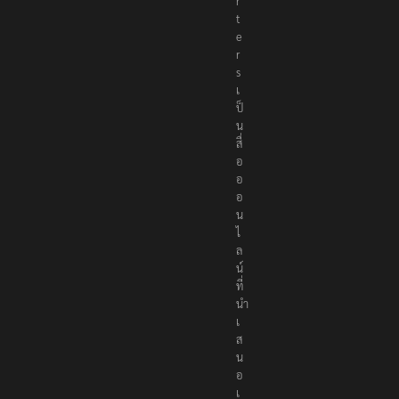
r
t
e
r
s
เ
ป็
น
สื่
อ
อ
อ
น
ไ
ล
น์
ที่
นำ
เ
ส
น
อ
เ