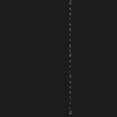
นื้
อ
ห
า
อ
ย่
า
ง
ถู
ก
ต้
อ
ง
เ
ป็
น
ก
ล
า
ง
เ
พื่