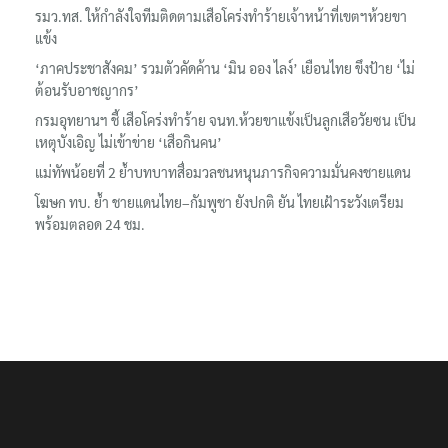
รมว.ทส. ให้กำลังใจทีมติดตามเสือโคร่งทำร้ายเจ้าหน้าที่เขตฯห้วยขา
แข้ง
‘ภาคประชาสังคม’ รวมตัวคัดค้าน ‘มิน ออง ไลง์’ เยือนไทย ขึงป้าย ‘ไม่
ต้อนรับอาชญากร’
กรมอุทยานฯ ชี้ เสือโคร่งทำร้าย จนท.ห้วยขาแข้งเป็นลูกเสือวัยซน เป็น
เหตุบังเอิญ ไม่เข้าข่าย ‘เสือกินคน’
แม่ทัพน้อยที่ 2 ย้ำบทบาทสื่อมวลชนหนุนภารกิจความมั่นคงชายแดน
โฆษก ทบ. ย้ำ ชายแดนไทย–กัมพูชา ยังปกติ ยัน ไทยเฝ้าระวังเตรียม
พร้อมตลอด 24 ชม.