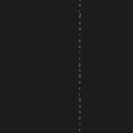
น
อ
เ
นื้
อ
ห
า
อ
ย่
า
ง
ถู
ก
ต้
อ
ง
เ
ป็
น
ก
ล
า