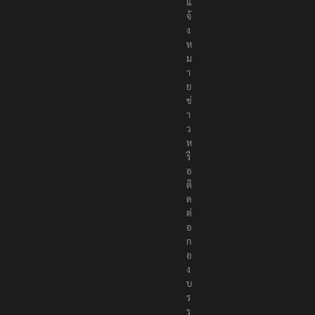
ธ์
แ
จ้
ง
ห
ม
า
ย
ข่
า
ว
ห
รื
อ
ติ
ด
ต่
อ
ก
อ
ง
บ
ร