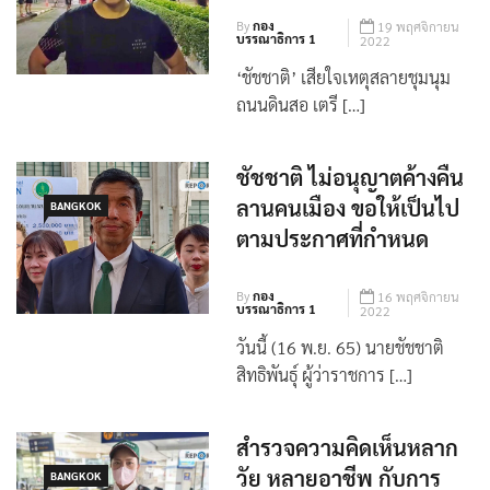
By
กอง
19 พฤศจิกายน
บรรณาธิการ 1
2022
‘ชัชชาติ’ เสียใจเหตุสลายชุมนุม
ถนนดินสอ เตรี […]
ชัชชาติ ไม่อนุญาตค้างคืน
ลานคนเมือง ขอให้เป็นไป
BANGKOK
ตามประกาศที่กำหนด
By
กอง
16 พฤศจิกายน
บรรณาธิการ 1
2022
วันนี้ (16 พ.ย. 65) นายชัชชาติ
สิทธิพันธุ์ ผู้ว่าราชการ […]
สำรวจความคิดเห็นหลาก