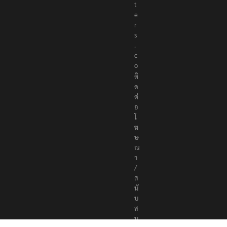
r
t
e
r
s
.
c
o
ติ
ด
ต่
อ
โ
ฆ
ษ
ณ
า
/
ส
นั
บ
ส