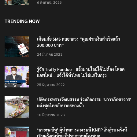
6 สิงหาคม 2026
TRENDING NOW
เตือนภัย SMS หลอกลวง “คุณฝากเงินสำเร็จแล้ว
200,000 บาท”
24 มีนาคม 2021
รู้จัก Traffy Fondue – แจ้งผ่านไลน์ได้ไม่ต้อง โหลด
แอพใหม่ – แจ้งได้ทั่วไทย ไม่ใช่แค่ในกรุง
25 มิถุนายน 2022
ปลัดกระทรวงวัฒนธรรม ร่วมกิจกรรม ‘นาวาภิกขาจาร’
แต่งชุดไทยตักบาตรทางน้ำ
10 มิถุนายน 2023
‘นายพลบีทู’ ผู้นำทหารคะเรนนี KNPP ลั่นสู้รบ ครั้งนี้