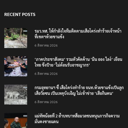
RECENT POSTS
รมว.ทส. ให้กำลังใจทีมติดตามเสือโคร่งทำร้ายเจ้าหน้า
ที่เขตฯห้วยขาแข้ง
6 สิงหาคม 2026
‘ภาคประชาสังคม’ รวมตัวคัดค้าน ‘มิน ออง ไลง์’ เยือน
ไทย ขึงป้าย ‘ไม่ต้อนรับอาชญากร’
6 สิงหาคม 2026
กรมอุทยานฯ ชี้ เสือโคร่งทำร้าย จนท.ห้วยขาแข้งเป็นลูก
เสือวัยซน เป็นเหตุบังเอิญ ไม่เข้าข่าย ‘เสือกินคน’
6 สิงหาคม 2026
แม่ทัพน้อยที่ 2 ย้ำบทบาทสื่อมวลชนหนุนภารกิจความ
มั่นคงชายแดน