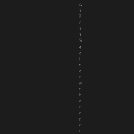
ร
ณ
า
ธิ
ก
า
ร
ที่
e
d
i
t
o
r
@
t
h
e
r
e
p
o