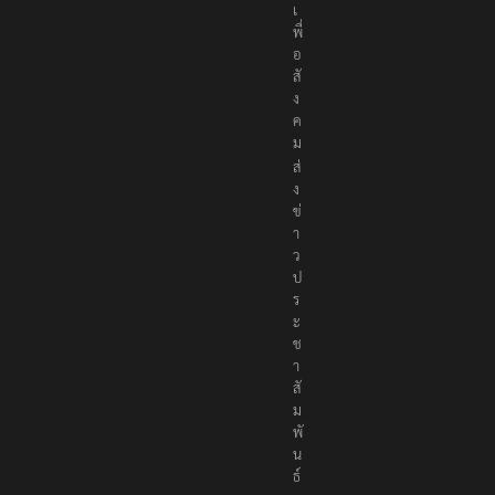
ง
เ
พื่
อ
สั
ง
ค
ม
ส่
ง
ข่
า
ว
ป
ร
ะ
ช
า
สั
ม
พั
น