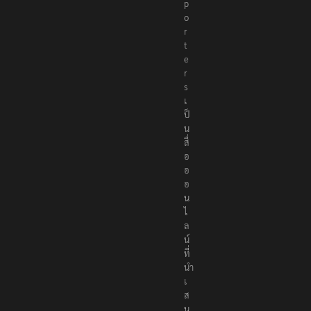
e
p
o
r
t
e
r
s
เ
ป็
น
สื่
อ
อ
อ
น
ไ
ล
น์
ที่
นำ
เ
ส