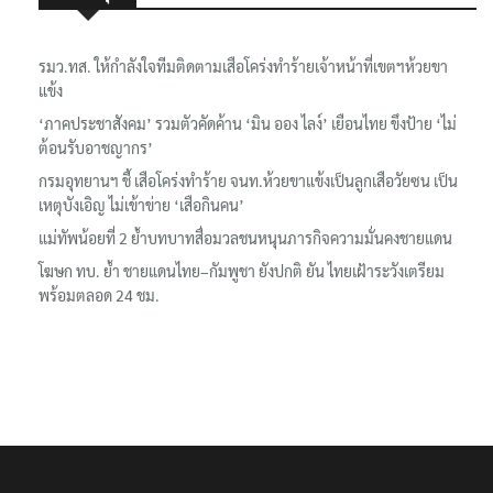
เรื่องล่าสุด
รมว.ทส. ให้กำลังใจทีมติดตามเสือโคร่งทำร้ายเจ้าหน้าที่เขตฯห้วยขา
แข้ง
‘ภาคประชาสังคม’ รวมตัวคัดค้าน ‘มิน ออง ไลง์’ เยือนไทย ขึงป้าย ‘ไม่
ต้อนรับอาชญากร’
กรมอุทยานฯ ชี้ เสือโคร่งทำร้าย จนท.ห้วยขาแข้งเป็นลูกเสือวัยซน เป็น
เหตุบังเอิญ ไม่เข้าข่าย ‘เสือกินคน’
แม่ทัพน้อยที่ 2 ย้ำบทบาทสื่อมวลชนหนุนภารกิจความมั่นคงชายแดน
โฆษก ทบ. ย้ำ ชายแดนไทย–กัมพูชา ยังปกติ ยัน ไทยเฝ้าระวังเตรียม
พร้อมตลอด 24 ชม.