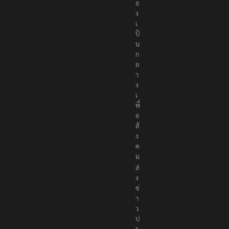
ต้
อ
ง
เ
ป็
น
ก
ล
า
ง
เ
พื่
อ
สั
ง
ค
ม
ส่
ง
ข่
า
ว
ป