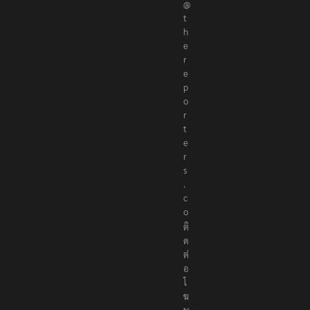
r
@
t
h
e
r
e
p
o
r
t
e
r
s
.
c
o
ติ
ด
ต่
อ
โ
ฆ