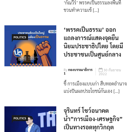
‘กัณวีร์’ พรรคเป็นธรรมลงพื้นที่
ชวนทำความเข้ […]
‘พรรคเป็นธรรม’ ออก
แถลงการณ์แสดงจุดยืน
POLITICS
นิยมประชาธิปไตย โดยมี
ประชาชนเป็นศูนย์กลาง
By
กองบรรณาธิการ
30 กันยายน
1
2022
ชี้ การเมืองแบบเก่า สืบทอดอำนาจ
แบ่งปันผลประโยชน์กันเอง […]
จุรินทร์ โชว์อนาคต
นำ”การเมือง-เศรษฐกิจ”
POLITICS