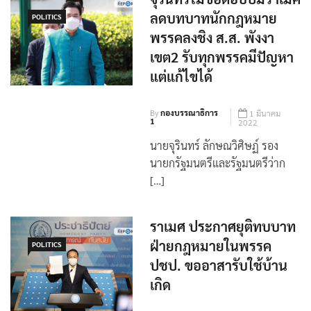
จุรินทร์ไม่ขอตอบปมราเมศ
ลดบทบาทนักกฎหมาย
POLITICS
พรรคลงชิง ส.ส. พังงา
เขต2 รับทุกพรรคมีปัญหา
แต่แก้ไขได้
By
กองบรรณาธิการ
1 มีนาคม
1
2022
นายจุรินทร์ ลักษณวิศิษฏ์ รอง
นายกรัฐมนตรีและรัฐมนตรีว่าก
[…]
ราเมศ ประกาศยุติทบบาท
ฝ่ายกฎหมายในพรรค
POLITICS
ปชป. ขออาสารับใช้บ้าน
เกิด