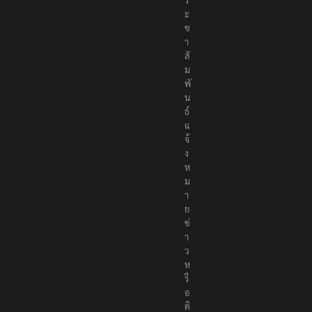
ร
ะ
ช
า
สั
ม
พั
น
ธ์
แ
จ้
ง
ห
ม
า
ย
ข่
า
ว
ห
รื
อ