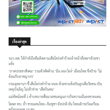
เรื่องล่าสุด
รมว.ทส. ให้กำลังใจทีมติดตามเสือโคร่งทำร้ายเจ้าหน้าที่เขตฯห้วยขา
แข้ง
‘ภาคประชาสังคม’ รวมตัวคัดค้าน ‘มิน ออง ไลง์’ เยือนไทย ขึงป้าย ‘ไม่
ต้อนรับอาชญากร’
กรมอุทยานฯ ชี้ เสือโคร่งทำร้าย จนท.ห้วยขาแข้งเป็นลูกเสือวัยซน เป็น
เหตุบังเอิญ ไม่เข้าข่าย ‘เสือกินคน’
แม่ทัพน้อยที่ 2 ย้ำบทบาทสื่อมวลชนหนุนภารกิจความมั่นคงชายแดน
โฆษก ทบ. ย้ำ ชายแดนไทย–กัมพูชา ยังปกติ ยัน ไทยเฝ้าระวังเตรียม