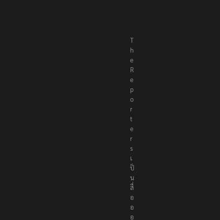
T
h
e
R
e
p
o
r
t
e
r
s
เ
ป็
น
สื่
อ
อ