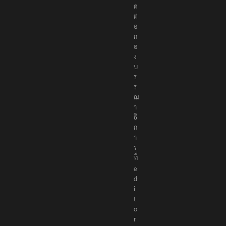
ติ
ด
ต่
อ
ก
อ
ง
บ
ร
ร
ณ
า
ธิ
ก
า
ร
ที่
e
d
i
t
o