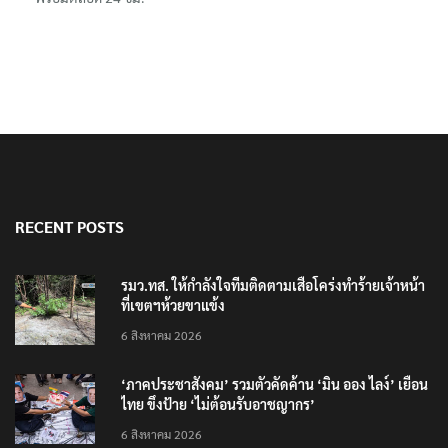
พร้อมตลอด 24 ชม.
RECENT POSTS
รมว.ทส. ให้กำลังใจทีมติดตามเสือโคร่งทำร้ายเจ้าหน้า
ที่เขตฯห้วยขาแข้ง
6 สิงหาคม 2026
‘ภาคประชาสังคม’ รวมตัวคัดค้าน ‘มิน ออง ไลง์’ เยือน
ไทย ขึงป้าย ‘ไม่ต้อนรับอาชญากร’