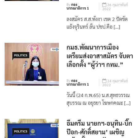
By
กอง
26 กุมภาพันธ์
บรรณาธิการ 1
2022
ลงสมัคร ส.ส.พังงา เขต 2 ปัดขัด
แย้งจุรินทร์ ลั่น ปชป.คือ […]
กมธ.พัฒนาการเมือง
เตรียมส่งอาสาสมัคร จับตา
POLITICS
เลือกตั้ง “ผู้ว่าฯ กทม.”
By
กอง
24 กุมภาพันธ์
บรรณาธิการ 1
2022
วันนี้ (24 ก.พ.65) น.ส.สุทธวรรณ
สุบรรณ ณ อยุธยา โฆษกคณะ […]
อึมครึม นายกฯ-อนุทิน-บิ๊ก
POLITICS