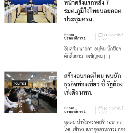
ป๊อก-ศักดิ์สยาม’ เผชิญ
หน้าครั้งแรกหลัง 7
รมต.ภูมิใจไทยบอยคอต
ประชุมครม.
By
กอง
11 กุมภาพันธ์
บรรณาธิการ 1
2022
อึมครึม นายกฯ-อนุทิน-บิ๊กป๊อก-
ศักดิ์สยาม’ เผชิญหน […]
สร้างอนาคตไทย พบนัก
ธุรกิจท่องเที่ยว ชี้ รัฐต้อง
POLITICS
เร่งดึง นทท.
By
กอง
10 กุมภาพันธ์
บรรณาธิการ 1
2022
อุตตม นำทีมพรรคสร้างอนาคต