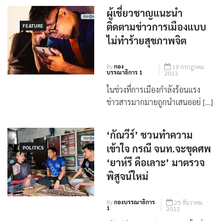
ผู้เชี่ยวชาญแนะนำ
ติดตามข่าวการเมืองแบบ
FEATURE
ไม่ทำร้ายสุขภาพจิต
By
กอง
19 กรกฎาคม
บรรณาธิการ 1
2023
ในช่วงที่การเมืองกำลังร้อนแรง
ข่าวสารมากมายถูกนำเสนออย่ […]
‘กัณวีร์’ ชวนทำความ
เข้าใจ กรณี จนท.จะขุดศพ
POLITICS
‘ยาห์รี ดือเลาะ’ มาตรวจ
พิสูจน์ใหม่
By
กองบรรณาธิการ
25 ธันวาคม
1
2022