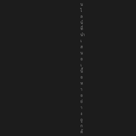
อ
น
ไ
ล
น์
ที่
นำ
เ
ส
น
อ
เ
นื้
อ
ห
า
อ
ย่
า
ง
ถู
ก