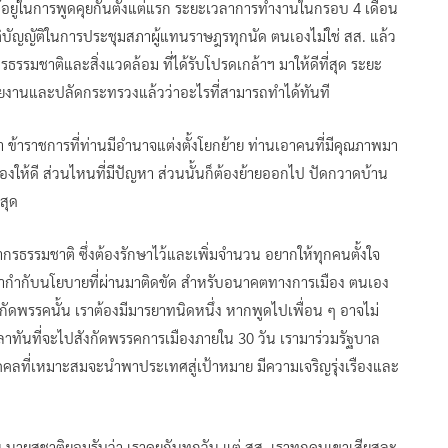
ด้อยู่ในการพูดคุยกันตั้งแต่แรก ระยะเวลาการทำงานในกรอบ 4 เดือน
นิติบัญญัติในการประชุมสภาผู้แทนราษฎรทุกนัด ตนเองไม่ใช่ สส. แล้ว
รรมชาติและสิ่งแวดล้อม ที่ได้รับโปรดเกล้าฯ มาให้ดีที่สุด ระยะ
่วยงานและปลัดกระทรวงแล้วว่าอะไรที่สามารถทำได้ทันที
 ข้าราชการที่ท่านมีอำนาจแต่งตั้งโยกย้าย ท่านเอาคนที่มีคุณภาพมา
องให้ดี ส่วนไหนที่มีปัญหา ส่วนนั้นก็ต้องย้ายออกไป ปัดกวาดบ้าน
่สุด
ยากรธรรมชาติ ซึ่งต้องรักษาไว้และเพิ่มจำนวน อยากให้ทุกคนตั้งใจ
ค่มากำกับนโยบายที่ผ่านมาติดขัด สำหรับอนาคตทางการเมือง ตนเอง
ังกัดพรรคนั้น เราต้องมีมารยาทนิดหนึ่ง หากพูดไปเพื่อน ๆ อาจไม่
วลาทันที่จะไปสังกัดพรรคการเมืองภายใน 30 วัน เรามาร่วมรัฐบาล
ุคคลที่เหมาะสมจะนำพาประเทศสู่เป้าหมาย มีความเจริญรุ่งเรืองและ
ั้น นายสุชาติยอมรับว่า เราคุยกันทุกวัน แต่ สส. เราทุกคนเขาเสียสละ