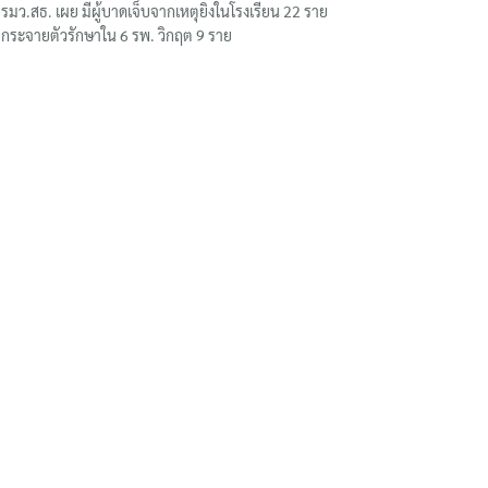
รมว.สธ. เผย มีผู้บาดเจ็บจากเหตุยิงในโรงเรียน 22 ราย
กระจายตัวรักษาใน 6 รพ. วิกฤต 9 ราย