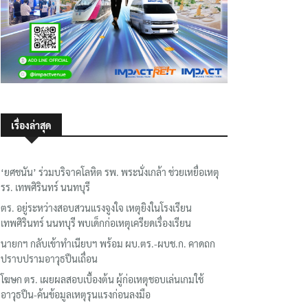
เรื่องล่าสุด
‘ยศชนัน’ ร่วมบริจาคโลหิต รพ. พระนั่งเกล้า ช่วยเหยื่อเหตุ
รร. เทพศิรินทร์ นนทบุรี
ตร. อยู่ระหว่างสอบสวนแรงจูงใจ เหตุยิงในโรงเรียน
เทพศิรินทร์ นนทบุรี พบเด็กก่อเหตุเครียดเรื่องเรียน
นายกฯ กลับเข้าทำเนียบฯ พร้อม ผบ.ตร.-ผบช.ก. คาดถก
ปราบปรามอาวุธปืนเถื่อน
โฆษก ตร. เผยผลสอบเบื้องต้น ผู้ก่อเหตุชอบเล่นเกมใช้
อาวุธปืน-ค้นข้อมูลเหตุรุนแรงก่อนลงมือ