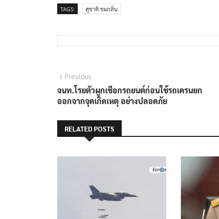
TAGS:
สุชาติ ชมกลิ่น
แนะแนว
Previous
Previous
post:
จนท.โรยตัวผูกเชือกรถยนต์ก่อนใช้รถเครนยก
เรื่อง
ออกจากจุดเกิดเหตุ อย่างปลอดภัย
RELATED POSTS