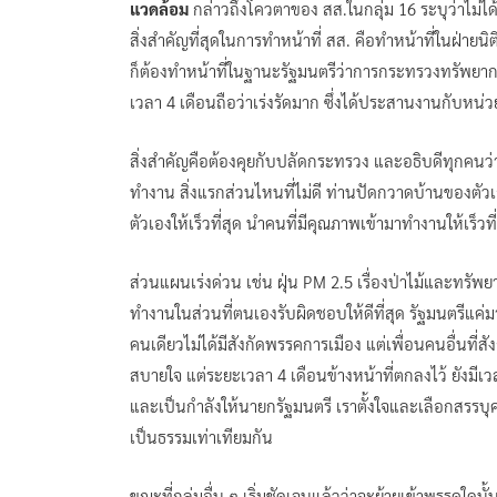
แวดล้อม
กล่าวถึงโควตาของ สส.ในกลุ่ม 16 ระบุว่าไม่ไ
สิ่งสำคัญที่สุดในการทำหน้าที่ สส. คือทำหน้าที่ในฝ่าย
ก็ต้องทำหน้าที่ในฐานะรัฐมนตรีว่าการกระทรวงทรัพยากรธ
เวลา 4 เดือนถือว่าเร่งรัดมาก ซึ่งได้ประสานงานกับหน
สิ่งสำคัญคือต้องคุยกับปลัดกระทรวง และอธิบดีทุกคนว่า
ทำงาน สิ่งแรกส่วนไหนที่ไม่ดี ท่านปัดกวาดบ้านของตัวเ
ตัวเองให้เร็วที่สุด นำคนที่มีคุณภาพเข้ามาทำงานให้เร็วที
ส่วนแผนเร่งด่วน เช่น ฝุ่น PM 2.5 เรื่องป่าไม้และทรัพ
ทำงานในส่วนที่ตนเองรับผิดชอบให้ดีที่สุด รัฐมนตรีแ
คนเดียวไม่ได้มีสังกัดพรรคการเมือง แต่เพื่อนคนอื่นที่ส
สบายใจ แต่ระยะเวลา 4 เดือนข้างหน้าที่ตกลงไว้ ยังมีเ
และเป็นกำลังให้นายกรัฐมนตรี เราตั้งใจและเลือกสรรบ
เป็นธรรมเท่าเทียมกัน
ขณะที่กลุ่มอื่น ๆ เริ่มชัดเจนแล้วว่าจะย้ายเข้าพรรคใดน