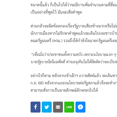
ขนาดนี้แล้ว ก็เป็นไปได้ว่าจะมีการเพิ่มจำนวนตามที่สื่อ
เป็นอย่างที่พูดไว้ มันจะเสียคำพูด
ส่วนกลัวจะผิดข้อตกลงเรื่องรัฐบาลเสียงข้างมากหรือไม
นักการเมืองหากไม่รักษาคำพูดแล้วจะเดินไปเจอชาวบ้านไ
คณะรัฐมนตรี (ครม.) รวมถึงให้กำลังใจนายกรัฐมนตรีเยอ
“เชื่อมั่นว่าประชาชนตั้งความหวัง เพราะนโยบายแรก ๆ ท
บายรัฐบาลใดในอดีตดี ท่านอนุทินไม่ได้ยึดติดว่าจะเป
อย่างไรก็ตาม หลังจากเข้าเฝ้าฯ ถวายสัตย์แล้ว จะเดิน
ก.ย. 68) หลังจากแถลงนโยบายต่อรัฐสภาแล้วจึงจะทำงานได
สามารถสั่งการเป็นลายลักษณ์อักษรลงไปได้