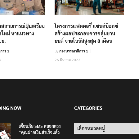
วงสถานการณ์ฝุ่นเตรียม
โครงการแฟคตอรี่ แซนด์บ็อกซ์
ียงใหม่ หาแนวทาง
สร้างผลประกอบการกลุ่มยาน
.ย.
ยนต์ จ่ายโบนัสสูงสุด 8 เดือน
การ 1
By
กองบรรณาธิการ 1
4
26 มีนาคม 2022
DING NOW
CATEGORIES
เตือนภัย SMS หลอกลวง
Categories
“คุณฝากเงินสำเร็จแล้ว
200,000 บาท”