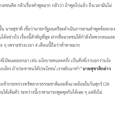
มวลชนคิด กลัวเรื่องคำพูดมาก กลัวว่า ถ้าพูดไปแล้ว ถึงเวลามันไม่
่นั้น นายสุชาติ เชื่อว่านายกรัฐมนตรีจะดำเนินการตามคำพูดข้อตกลง
ด้อย่างไร เรื่องนี้สำคัญที่สุด ฝากสื่อมวลชนให้กำลังใจพวกตนและ
ะ ๆ เพราะช่วงเวลา 4 เดือนนี้ถือว่าท้าทายมาก
ี่เปิดเผยออกมา เช่น นโยบายคนละครึ่ง เป็นสิ่งที่เราบอกว่านโย
็นของใคร ถ้าประชาชนได้ประโยชน์ เราหยิบมาทำ”
นายสุชาติกล่าว
ทางเข้ากระทรวงทรัพยากรธรรมชาติและสิ่งแวดล้อมในวันศุกร์ (26
้เต็มตัว ระหว่างนี้เราสามารถพูดคุยกันได้เฉย ๆ แต่ยังไม่