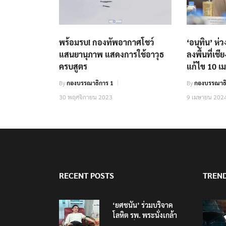
พร้อมรบ! กองทัพอากาศโชว์
‘อนุทิน’ ห่
แสนยานุภาพ แสดงการใช้อาวุธ
ลงพื้นที่เช
ครบสูตร
แก้ไข 10 เม
By
กองบรรณาธิการ 1
By
กองบรรณาธิ
30 พฤศจิกายน 2023
9 เมษายน 202
RECENT POSTS
TREN
‘ยศชนัน’ ร่วมบริจาค
โลหิต รพ. พระนั่งเกล้า
ช่วยเหยื่อเหตุ รร.