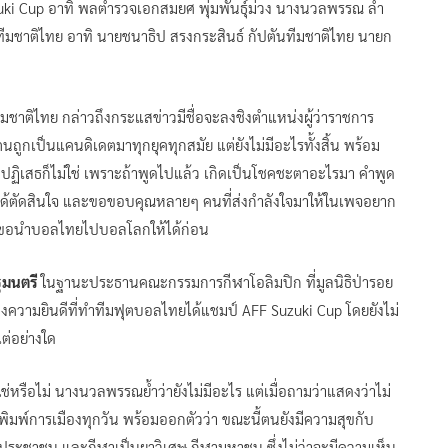
uki Cup อาทิ พลตำรวจเอกสมยศ พุ่มพันธุ์ม่วง นางนวลพรรณ ล่ำ
ทีมชาติไทย อาทิ นายชนาธิป สรงกระสินธ์ กัปตันทีมชาติไทย นายก
มชาติไทย กล่าวถึงกระแสข่าวมีชื่อจะลงชิงตำแหน่งผู้ว่าราชการ
กเป็นแคนดิเดตมาทุกยุคทุกสมัย แต่ยังไม่มีอะไรทั้งสิ้น พร้อม
บปฏิเสธก็ไม่ใช่ เพราะถ้าพูดไปแล้ว เกิดเป็นโชคชะตาอะไรมา คำพูด
งไม่ได้ตัดสินใจ และขอขอบคุณหลายๆ คนที่ส่งกำลังใจมาให้ในเพจอยาก
นี้ขอนำบอลไทยไปบอลโลกให้ได้ก่อน
ฐมนตรี
ในฐานะประธานคณะกรรมการกีฬาโอลิมปิก ที่มูลนิธิป่ารอย
ดงความยินดีที่ทำทีมฟุตบอลไทยได้แชมป์ AFF Suzuki Cup โดยยังไม่
ต่อย่างใด
ใช่หรือไม่ นางนวลพรรณย้ำว่ายังไม่มีอะไร แต่เมื่อถามว่าแสดงว่าไม่
อพิมพ์การเมืองทุกวัน พร้อมออกตัวว่า ขณะนี้ตนยังมีความสุขกับ
ระชาชน และกีฬาเป็นยาวิเศษ กีฬามหาชน ซึ่งไม่ว่าจะมีความเห็น