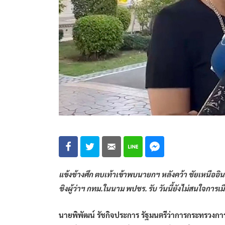
แข้งช้างศึก ตบเท้าเข้าพบนายกฯ หลังคว้า ชัยเหนืออิน
ชิงผู้ว่าฯ กทม.ในนาม พปชร. รับ วันนี้ยังไม่สนใจการ
นายพิพัฒน์ รัชกิจประการ รัฐมนตรีว่าการกระทรวงการ