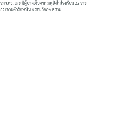
รมว.สธ. เผย มีผู้บาดเจ็บจากเหตุยิงในโรงเรียน 22 ราย
กระจายตัวรักษาใน 6 รพ. วิกฤต 9 ราย