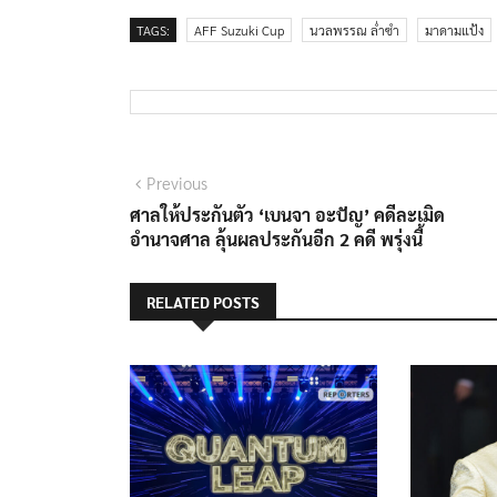
TAGS:
AFF Suzuki Cup
นวลพรรณ ล่ำซำ
มาดามแป้ง
แนะแนว
Previous
Previous
post:
ศาลให้ประกันตัว ‘เบนจา อะปัญ’ คดีละเมิด
เรื่อง
อำนาจศาล ลุ้นผลประกันอีก 2 คดี พรุ่งนี้
RELATED POSTS