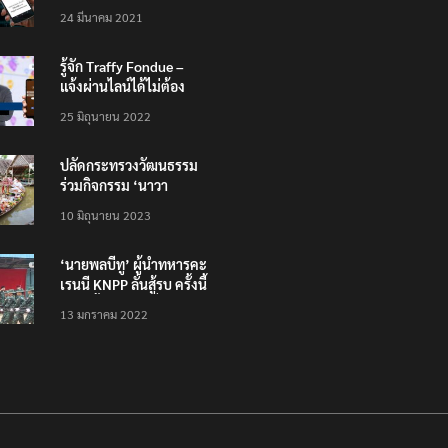
200,000 บาท”
24 มีนาคม 2021
รู้จัก Traffy Fondue –
แจ้งผ่านไลน์ได้ไม่ต้อง
โหลดแอพใหม่ – แจ้งได้
25 มิถุนายน 2022
ทั่วไทย ไม่ใช่แค่ในกรุง
ปลัดกระทรวงวัฒนธรรม
ร่วมกิจกรรม ‘นาวา
ภิกขาจาร’ แต่งชุดไทย
10 มิถุนายน 2023
ตักบาตรทางน้ำ
‘นายพลบีทู’ ผู้นำทหารคะ
เรนนี KNPP ลั่นสู้รบ ครั้งนี้
เป็นครั้งสุดท้าย ที่
13 มกราคม 2022
ประชาชนต้องชนะ