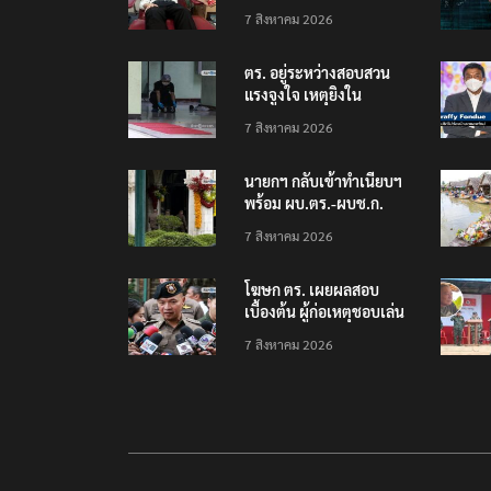
ช่วยเหยื่อเหตุ รร.
7 สิงหาคม 2026
เทพศิรินทร์ นนทบุรี
ตร. อยู่ระหว่างสอบสวน
แรงจูงใจ เหตุยิงใน
โรงเรียนเทพศิรินทร์
7 สิงหาคม 2026
นนทบุรี พบเด็กก่อเหตุ
เครียดเรื่องเรียน
นายกฯ กลับเข้าทำเนียบฯ
พร้อม ผบ.ตร.-ผบช.ก.
คาดถกปราบปรามอาวุธ
7 สิงหาคม 2026
ปืนเถื่อน
โฆษก ตร. เผยผลสอบ
เบื้องต้น ผู้ก่อเหตุชอบเล่น
เกมใช้อาวุธปืน-ค้นข้อมูล
7 สิงหาคม 2026
เหตุรุนแรงก่อนลงมือ