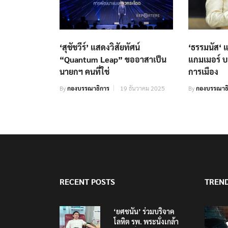
‘สุชัชวีร์’ แสดงวิสัยทัศน์
‘ธรรมนัส‘ 
“Quantum Leap” ขออาสาเป็น
แกมเมอร์ บอ
นายกฯ คนที่ใช่
การเมือง
By
กองบรรณาธิการ
19 ธันวาคม 2025
By
กองบรรณาธ
RECENT POSTS
TREN
‘ยศชนัน’ ร่วมบริจาค
โลหิต รพ. พระนั่งเกล้า