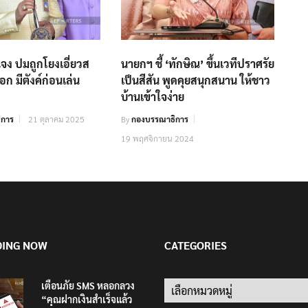
แจง ปมถูกโยงเอี่ยวส
นายกฯ ชี้ ‘ทักษิณ’ ขึ้นเวทีปราศรัย​
ก มีตังค์ก่อนเล่น
เป็นสีสัน​ พูดคุยสนุกสนาน​ ให้ชาว
บ้านเข้าใจง่าย
ิการ
21 ตุลาคม 2025
By
กองบรรณาธิการ
19 พฤศจิกายน 2024
DING NOW
CATEGORIES
เตือนภัย SMS หลอกลวง
Categories
“คุณฝากเงินสำเร็จแล้ว