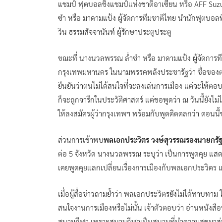
แชมป์ ฟุตบอลชิงแชมป์แห่งชาติอาเซียน หรือ AFF Suz
ซำ หรือ มาดามแป้ง ผู้จัดการทีมชาติไทย นำนักฟุตบอล
วิน ธรรมสัจจานันท์ ผู้รักษาประตูประตู
ขณะที่ นางนวลพรรณ ล่ำซำ หรือ มาดามแป้ง ผู้จัดการที
กรุงเทพมหานคร ในนามพรรคพลังประชารัฐว่า ชื่อของตนถู
ยืนยันว่าตนไม่ได้สนใจที่จะลงเล่นการเมือง แต่จะให้ตอ
ก็จะถูกจารึกในประวัติศาสตร์ แต่ขอพูดว่า ณ วันนี้ยั
ให้ลงสมัครผู้ว่ากรุงเทพฯ พร้อมกับพูดติดตลกว่า ตอน
ส่วนการเข้าพบ
พลเอกประวิตร วงษ์สุวรรณรองนายกรั
ต่อ 5 จังหวัด นางนวลพรรณ ระบุว่า เป็นการพูดคุย แส
เคยพูดคุยแลกเปลี่ยนเรื่องการเมืองกับพลเอกประวิตร แ
เมื่อผู้สื่อข่าวถามย้ำว่า พลเอกประวิตรยังไม่ได้ทาบทาม 
สนใจงานการเมืองหรือไม่นั้น เจ้าตัวตอบว่า อ่านหนังสื
สนามกีฬา เพราะสนามกีฬาเป็นสนามที่นำความสุขมาสู่ป