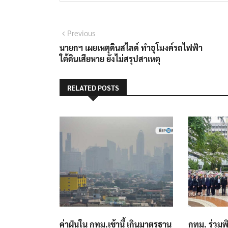
แนะแนว
Previous
Previous
post:
นายกฯ เผยเหตุดินสไลด์ ทำอุโมงค์รถไฟฟ้า
เรื่อง
ใต้ดินเสียหาย ยังไม่สรุปสาเหตุ
RELATED POSTS
ค่าฝุ่นใน กทม.เช้านี้ เกินมาตรฐาน
กทม. ร่วม