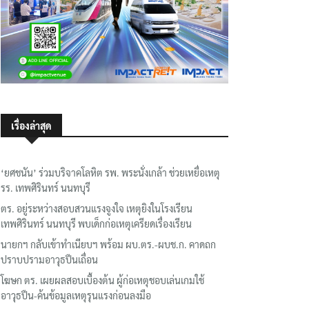
เรื่องล่าสุด
‘ยศชนัน’ ร่วมบริจาคโลหิต รพ. พระนั่งเกล้า ช่วยเหยื่อเหตุ
รร. เทพศิรินทร์ นนทบุรี
ตร. อยู่ระหว่างสอบสวนแรงจูงใจ เหตุยิงในโรงเรียน
เทพศิรินทร์ นนทบุรี พบเด็กก่อเหตุเครียดเรื่องเรียน
นายกฯ กลับเข้าทำเนียบฯ พร้อม ผบ.ตร.-ผบช.ก. คาดถก
ปราบปรามอาวุธปืนเถื่อน
โฆษก ตร. เผยผลสอบเบื้องต้น ผู้ก่อเหตุชอบเล่นเกมใช้
อาวุธปืน-ค้นข้อมูลเหตุรุนแรงก่อนลงมือ