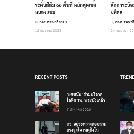
ระดับสีส้ม 66 พื้นที่ หนักสุดเขต
สักการะน้อม
หนองแขม
มหิดล
By
กองบรรณาธิการ 1
By
กองบรรณาธ
12 ธันวาคม 2023
24 กันยายน 2
RECENT POSTS
TREN
‘ยศชนัน’ ร่วมบริจาค
โลหิต รพ. พระนั่งเกล้า
ช่วยเหยื่อเหตุ รร.
7 สิงหาคม 2026
เทพศิรินทร์ นนทบุรี
ตร. อยู่ระหว่างสอบสวน
แรงจูงใจ เหตุยิงใน