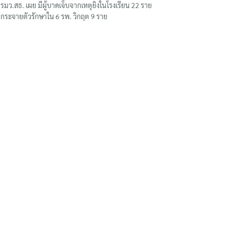
รมว.สธ. เผย มีผู้บาดเจ็บจากเหตุยิงในโรงเรียน 22 ราย
กระจายตัวรักษาใน 6 รพ. วิกฤต 9 ราย