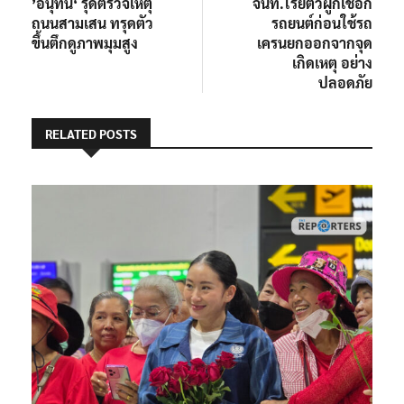
post:
post:
’อนุทิน‘ รุดตรวจเหตุ
จนท.โรยตัวผูกเชือก
เรื่อง
ถนนสามเสน ทรุดตัว
รถยนต์ก่อนใช้รถ
ขึ้นตึกดูภาพมุมสูง
เครนยกออกจากจุด
เกิดเหตุ อย่าง
ปลอดภัย
RELATED POSTS