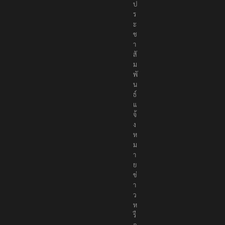
ป
ร
ะ
ช
า
สั
ม
พั
น
ธ์
แ
จ้
ง
ห
ม
า
ย
ข่
า
ว
ห
รื
อ