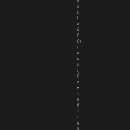
อ
อ
น
ไ
ล
น์
ที่
นำ
เ
ส
น
อ
เ
นื้
อ
ห
า
อ
ย่
า
ง
ถู
ก