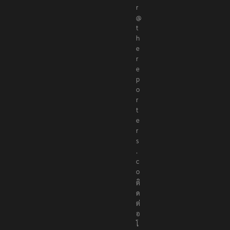
r
@
t
h
e
r
e
p
o
r
t
e
r
s
.
c
o
ติ
ด
ต่
อ
โ