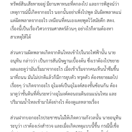
ทรัพย์สินเสียหายอยู่ มียานพาหนะที่ตกลงไป และการพิสูจน์ว่า
เหตุการณ์นี้เกิดจากอะไร นอกนั้นอย่าเพิ่งไปพูด มันผิดพลาดแน่
แต่ผิดพลาดจากอะไร เหมือนที่ตนเองเคยพูดไว้สมัยตึก สตง.
เรื่องนี้เป็นเรื่องวิศวกรรมศาสตร์ล้วนๆ อย่างไรก็ตามต้องหา
สาเหตุให้ได้
ส่วนความผิดพลาดเกิดจากดินไหลเข้าไปในรถไฟฟ้านั้น นาย
อนุทิน กล่าวว่า เป็นการสันนิษฐานเบื้องต้น ซึ่งเราต้องไปขยาย
ผลและดูว่ามันเริ่มมาจากอะไร เมื่อเช้าเริ่มจากคนเห็นน้ำซึมขึ้น
มาที่ถนน มันไม่ปกติแล้วก็มีการยุบตัว ทรุดตัว ต้องขยายผลไป
เรื่อยๆ ว่าเกิดจากอะไร อุโมงค์เป็นอุโมงค์สองชั้นซ้อนกัน ต้อง
มาดูว่าชั้นดินที่คั่นระหว่างอุโมงค์ตอนถมดินถมแน่นไหม และ
ปริมาณน้ำไหลเข้ามาได้อย่างไร ต้องดูแลหลายเรื่อง
ส่วนฝากบอกอะไรประชาชนไม่ให้เกิดความกังวลนั้น นายอนุทิน
ระบุว่า เราต้องเร่งสำรวจ และเมื่อเกิดเหตุแบบนี้ขึ้น กรณีนี้เชื่อ