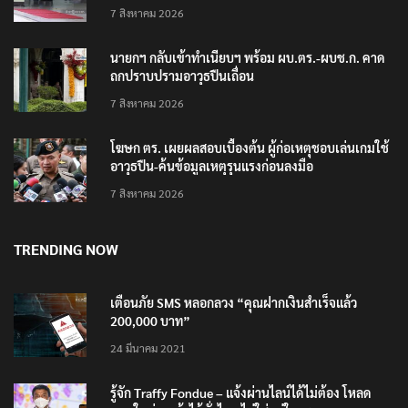
7 สิงหาคม 2026
นายกฯ กลับเข้าทำเนียบฯ พร้อม ผบ.ตร.-ผบช.ก. คาด
ถกปราบปรามอาวุธปืนเถื่อน
7 สิงหาคม 2026
โฆษก ตร. เผยผลสอบเบื้องต้น ผู้ก่อเหตุชอบเล่นเกมใช้
อาวุธปืน-ค้นข้อมูลเหตุรุนแรงก่อนลงมือ
7 สิงหาคม 2026
TRENDING NOW
เตือนภัย SMS หลอกลวง “คุณฝากเงินสำเร็จแล้ว
200,000 บาท”
24 มีนาคม 2021
รู้จัก Traffy Fondue – แจ้งผ่านไลน์ได้ไม่ต้อง โหลด