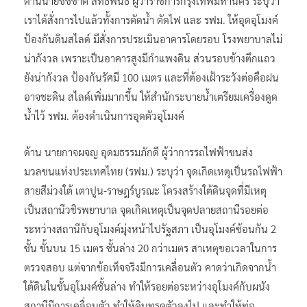
ด้านนายชัชชาติ สิทธิพันธ์ ผู้ว่าราชการกรุงเทพมหานคร ระบุว่า
เราได้สั่งการไปแล้วทั้งการตัดน้ำ ตัดไฟ และ รฟม. ให้อุดอุโมงค์
ป้องกันดินสไลด์ มีสั่งการประเมินอาคารโดยรอบ โรงพยาบาลไม่
น่ากังวล เพราะเป็นอาคารสูงมีกำแพงดิน ส่วนรอบข้างตึกแถว
ยังน่ากังวล ป้องกันรัศมี 100 เมตร และที่ต้องเฝ้าระวังต่อคือฝน
อาจชะดิน สไลด์เพิ่มมากขึ้น ให้สำนักระบายน้ำเตรียมเครื่องดูด
น้ำไว้ รฟม. ต้องดำเนินการอุดตัวอุโมงค์
ด้าน นายกาจผจญ อุดมธรรมภักดี ผู้ว่าการรถไฟฟ้าขนส่ง
มวลชนแห่งประเทศไทย (รฟม.) ระบุว่า จุดเกิดเหตุเป็นรถไฟฟ้า
สายสีม่วงใต้ เตาปูน-ราษฎร์บูรณะ โครงสร้างใต้ดินจุดที่มีเหตุ
เป็นสถานีวชิรพยาบาล จุดเกิดเหตุเป็นจุดปลายสถานีรอยต่อ
ระหว่างสถานีกับอุโมงค์มุ่งหน้าไปรัฐสภา เป็นอุโมงค์ซ้อนกัน 2
ชั้น ชั้นบน 15 เมตร ชั้นล่าง 20 กว่าเมตร สาเหตุขอเวลาในการ
ตรวจสอบ แต่จากข้อเท็จจริงมีการเคลื่อนตัว คาดว่าเกิดจากน้ำ
ใต้ดินในชั้นอุโมงค์ชั้นล่าง ทำให้รอยต่อระหว่างอุโมงค์กับผนัง
สถานีมีการเคลื่อนตัว ทำให้ดินทรุดตัวลงไป และทำให้ท่อ