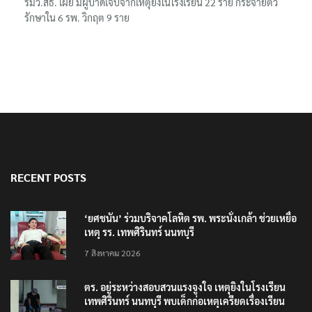
รมว.สธ. เผย มีผู้บาดเจ็บจากเหตุยิงในโรงเรียน 22 ราย กระจายตัว
รักษาใน 6 รพ. วิกฤต 9 ราย
RECENT POSTS
‘ยศชนัน’ ร่วมบริจาคโลหิต รพ. พระนั่งเกล้า ช่วยเหยื่อ
เหตุ รร. เทพศิรินทร์ นนทบุรี
7 สิงหาคม 2026
ตร. อยู่ระหว่างสอบสวนแรงจูงใจ เหตุยิงในโรงเรียน
เทพศิรินทร์ นนทบุรี พบเด็กก่อเหตุเครียดเรื่องเรียน