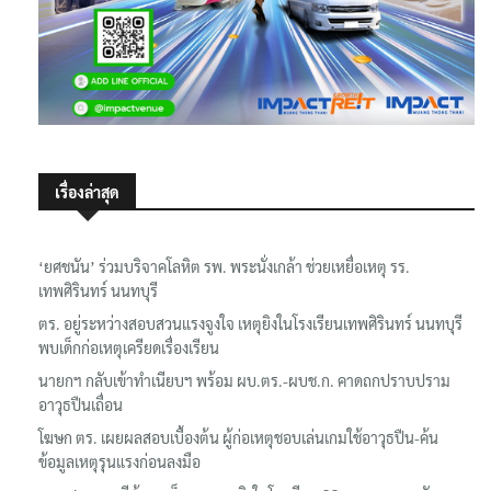
เรื่องล่าสุด
‘ยศชนัน’ ร่วมบริจาคโลหิต รพ. พระนั่งเกล้า ช่วยเหยื่อเหตุ รร.
เทพศิรินทร์ นนทบุรี
ตร. อยู่ระหว่างสอบสวนแรงจูงใจ เหตุยิงในโรงเรียนเทพศิรินทร์ นนทบุรี
พบเด็กก่อเหตุเครียดเรื่องเรียน
นายกฯ กลับเข้าทำเนียบฯ พร้อม ผบ.ตร.-ผบช.ก. คาดถกปราบปราม
อาวุธปืนเถื่อน
โฆษก ตร. เผยผลสอบเบื้องต้น ผู้ก่อเหตุชอบเล่นเกมใช้อาวุธปืน-ค้น
ข้อมูลเหตุรุนแรงก่อนลงมือ