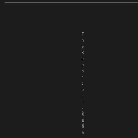
T
h
e
R
e
p
o
r
t
e
r
s
เ
ป็
น
สื่
อ