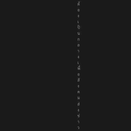
ต้
อ
ง
เ
ป็
น
ก
ล
า
ง
เ
พื่
อ
สั
ง
ค
ม
ส่
ง
ข่
า
ว