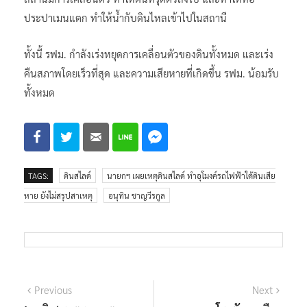
ประปาเมนแตก ทำให้น้ำกับดินไหลเข้าไปในสถานี
ทั้งนี้ รฟม. กำลังเร่งหยุดการเคลื่อนตัวของดินทั้งหมด และเร่ง
คืนสภาพโดยเร็วที่สุด และความเสียหายที่เกิดขึ้น รฟม. น้อมรับ
ทั้งหมด
TAGS:
ดินสไลด์
นายกฯ เผยเหตุดินสไลด์ ทำอุโมงค์รถไฟฟ้าใต้ดินเสีย
หาย ยังไม่สรุปสาเหตุ
อนุทิน ชาญวีรกูล
แนะแนว
Previous
Next
Previous
Next