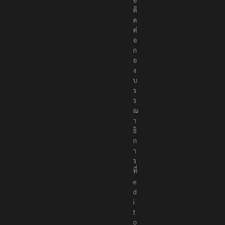
ติ
ด
ต่
อ
ก
อ
ง
บ
ร
ร
ณ
า
ธิ
ก
า
ร
ที่
e
d
i
t
o