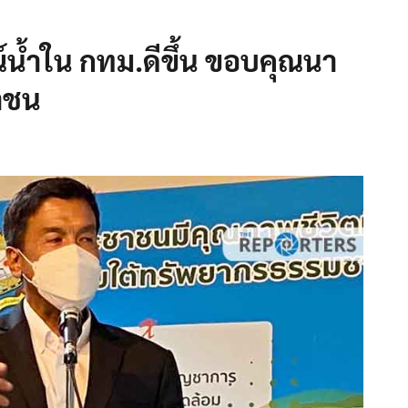
์น้ำใน กทม.ดีขึ้น ขอบคุณนา
าชน