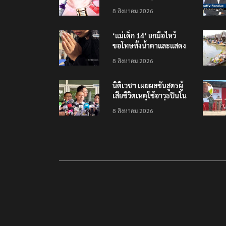
รายได้ 2.3 หมื่นล้านยูโร
8 สิงหาคม 2026
คว้าไลเซนส์ ‘กุชชี่’ 50 ปี
พร้อมส่ง 4 แบรนด์ใหม่บุก
‘แม่เด็ก 14’ ยกมือไหว้
ตลาดไทย
ขอโทษทั้งน้ำตาและแสดง
ความเสียใจกับครอบครัวผู้
8 สิงหาคม 2026
เสียชีวิต
นิติเวชฯ เผยผลชันสูตรผู้
เสียชีวิตเหตุใช้อาวุธปืนใน
โรงเรียน 8 ร่าง กระสุนเข้า
8 สิงหาคม 2026
จุดสำคัญทั้งหมด