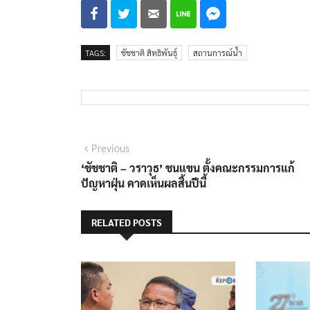
TAGS:
ชัชชาติ สิทธิพันธุ์
สถานการณ์น้ำ
แนะแนว
Previous
Previous
post:
‘ชัชชาติ – วราวุธ’ ชนแขน ตั้งคณะกรรมการแก้
เรื่อง
ปัญหาฝุ่น คาดเห็นผลสิ้นปีนี้
RELATED POSTS