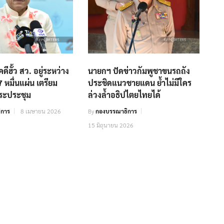
ดีฮั้ว สว. อยู่ระหว่าง
นายกฯ ปัดข่าวกัมพูชาขนรถถัง
 หมื่นแผ่น เตรียม
ประชิดแนวชายแดน ย้ำไม่มีใคร
าระประชุม
ล่วงล้ำอธิปไตยไทยได้
ิการ
8 เมษายน 2026
By
กองบรรณาธิการ
15 มิถุนายน 2026