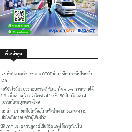
เรื่องล่าสุด
‘อนุทิน’ ควงภริยาชมงาน OTOP ศิลปาชีพ ประทีปไทยวัน
แรก
ลอรีอัลโชว์ผลประกอบการครึ่งปีแรกโต 6.5% กวาดรายได้
2.3 หมื่นล้านยูโร คว้าไลเซนส์ ‘กุชชี่’ 50 ปี พร้อมส่ง 4
แบรนด์ใหม่บุกตลาดไทย
‘แม่เด็ก 14’ ยกมือไหว้ขอโทษทั้งน้ำตาและแสดงความ
เสียใจกับครอบครัวผู้เสียชีวิต
นิติเวชฯ เผยผลชันสูตรผู้เสียชีวิตเหตุใช้อาวุธปืนใน