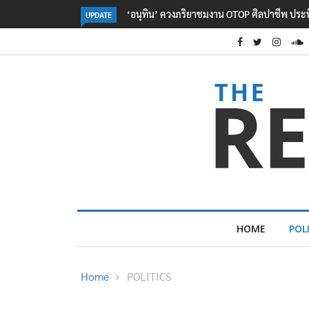
 OTOP ศิลปาชีพ ประทีปไทยวันแรก
ลอรีอัลโชว์ผลประกอบการครึ่งปีแรกโต 6.5% 
UPDATE
2.3 หมื่นล้านยูโร คว้าไลเซนส์ ‘กุชชี่’ 50 ปี พร
ใหม่บุกตลาดไทย
HOME
POL
Home
POLITICS