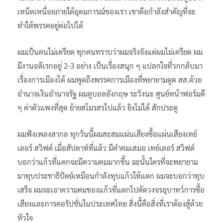
เหน็ดเหนื่อยภายใต้อุดมการณ์ของเรา เขาคือกำลังสำคัญที่จะ
ทำให้พรรคอยู่ต่อไปได้
ผมเป็นคนไม่เครียด ทุกคนทราบว่าผมจริงจังแต่ผมไม่เครียด ผม
มีงานอดิเรกอยู่ 2-3 อย่าง เป็นเรื่องสนุก ๆ แปลกใจที่วกกลับมา
เรื่องการเมืองได้ ผมพูดถึงพรรคการเมืองที่พยายามดูด สส.ด้วย
อำนาจเงินอำนาจรัฐ ผมดูบอลอังกฤษ ระวังนะ ศูนย์หน้าฟอร์มดี
ๆ ค่าตัวแพงที่สุด ย้ายสโมรสรไปแล้ว ยิงไม่ได้ สักประตู
ผมฟังเพลงสากล ทุกวันนี้ผมสะสมแผ่นเสียงซื้อแผ่นเสียงเทย์
เลอร์ สวิฟต์ เมื่อสัปดาห์ที่แล้ว มีคำคมเสมอ เทย์เลอร์ สวิฟต์
บอกว่าแก้วที่แตกจะมีความคมมากขึ้น ฉะนั้นใครที่จะพยายาม
มาทุบประชาธิปัตย์เหมือนกำลังทุบแก้วให้แตก ผมจะบอกว่าทุบ
เสร็จ ผมจะเอาความคมของแก้วที่แตกไปตัดวงจรอุบาทว์การซื้อ
เสียงและการคอรัปชั่นในประเทศไทย สิ่งนี้คือสิ่งที่เราต้องสู้ด้วย
หัวใจ