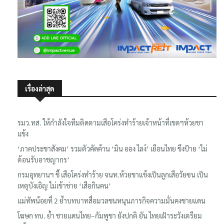
เรื่องล่าสุด
รมว.ทส. ให้กำลังใจทีมติดตามเสือโคร่งทำร้ายเจ้าหน้าที่เขตฯห้วยขา
แข้ง
‘ภาคประชาสังคม’ รวมตัวคัดค้าน ‘มิน ออง ไลง์’ เยือนไทย ขึงป้าย ‘ไม่
ต้อนรับอาชญากร’
กรมอุทยานฯ ชี้ เสือโคร่งทำร้าย จนท.ห้วยขาแข้งเป็นลูกเสือวัยซน เป็น
เหตุบังเอิญ ไม่เข้าข่าย ‘เสือกินคน’
แม่ทัพน้อยที่ 2 ย้ำบทบาทสื่อมวลชนหนุนภารกิจความมั่นคงชายแดน
โฆษก ทบ. ย้ำ ชายแดนไทย–กัมพูชา ยังปกติ ยัน ไทยเฝ้าระวังเตรียม