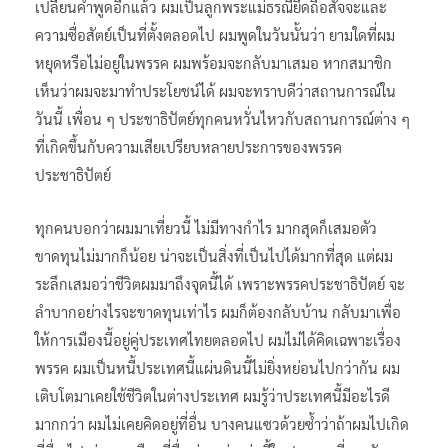
เปลี่ยนคำพูดอีกแล้ว ผมเป็นลูกพระแม่ธรณียึดถือสัจจะและ
ความซื่อสัตย์เป็นที่ตั้งตลอดไป ผมพูดในวันนั้นว่า ยามใดที่ผม
หยุดหรือไม่อยู่ในพรรค ผมพร้อมจะกลับมาเสมอ หากสมาชิก
เห็นว่าผมจะมาทำประโยชน์ได้ ผมจะทราบดีว่าสถานการณ์ใน
วันนี้ เพื่อน ๆ ประชาธิปัตย์ทุกคนหวั่นไหวกับสถานการณ์ต่าง ๆ
ที่เกิดขึ้นกับความเสียเปรียบหลายประการของพรรค
ประชาธิปัตย์
ทุกคนบอกว่าผมมาเที่ยวนี้ ไม่มีทางกำไร มากสุดก็เสมอตัว
ขาดทุนไม่มากก็น้อย น่าจะเป็นสิ่งที่เป็นไปได้มากที่สุด แต่ผม
ระลึกเสมอว่าชีวิตผมมาถึงจุดนี้ได้ เพราะพรรคประชาธิปัตย์ จะ
ลำบากอย่างไรจะขาดทุนเท่าไร ผมก็ต้องกลับบ้าน กลับมาเพื่อ
ให้การเมืองนี้อยู่คู่ประเทศไทยตลอดไป ผมไม่ได้คิดเฉพาะเรื่อง
พรรค ผมเป็นหนี้ประเทศนี้แผ่นดินนี้ไม่ยิ่งหย่อนไปกว่ากัน ผม
เติบโตมาเคยใช้ชีวิตในต่างประเทศ ผมรู้ว่าประเทศนี้มีอะไรดี
มากกว่า ผมไม่เคยคิดอยู่ที่อื่น บางคนแซวด้วยซ้ำว่าถ้าผมไปเกิด