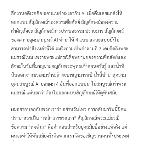
อีกงานอดิเรกคือ ชอบแหย่ ทะเลากับ AI เมื่อคืนเลยแกล้งให้
ออกแบบสัญลักษณ์ของความซื่อสัตย์ สัญลักษณ์ของความ
สำคัญสัจจะ สัญลักษณ์การปราบอธรรม ปราบมาร สัญลักษณ์
ของความอุดมสมบูรณ์ AI ทำมาให้ 4 แบบ แต่ละแบบยังไม่
สามารถทำสิ่งเหล่านี้ได้ ผมจึงถามเป็นคำถามที่ 2 เคยคิดถึงพระ
แม่ธรณีไหม เพราะพระแม่ธรณีคือพยานของความซื่อสัตย์และ
สัจจะในวันที่มาญมาผจญกับพระพุทธเจ้าตอนตรัสรู้ และน้ำที่
บีบออกจากมวยผมชำระล้างจนพญามารหนี น้ำนี้นำมาสู่ความ
อุดมสมบูรณ์ AI ยอมผม 4 อันที่ออกแบบมาไม่สมบูรณ์เท่าพระ
แม่ธรณี แต่บอกว่าต้องไปออกแบบสัญลักษณ์ให้ดูทันสมัย
ผมอยากบอกกับพวกเราว่า อย่าหวั่นไหว การกลับมาวันนี้มีคน
ปรามาสว่าเป็น “เหล้าเก่าขวดเก่า” สัญลักษณ์พระแม่ธรณี
ข้อความ “สจฺจํ เว“ คือคำตอบสำหรับยุคสมัยนี้อย่างแท้จริง แต่
คนจะทำให้ทันสมัยจริงคือพวกเรา จึงขอเชิญชวนคนทั้งประเทศ