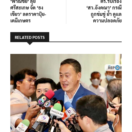
post:
post:
‘พาณิชย์’ ลุย
ตร.รับเรื่อง
เรื่อง
ศรีสะเกษ จัด ‘ธง
‘สว.อังคณา’ กรณี
เขียว’ ลดราคาปุ๋ย-
ถูกข่มขู่ ย้ำ ดูแล
เคมีเกษตร
ความปลอดภัย
RELATED POSTS