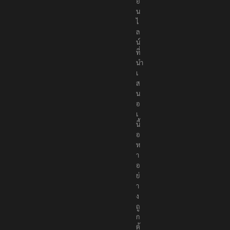
อ
น
ไ
ล
น์
ที่
นำ
เ
ส
น
อ
เ
นื้
อ
ห
า
อ
ย่
า
ง
ถู
ก
ต้