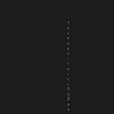
T
h
e
R
e
p
o
r
t
e
r
s
เ
ป็
น
สื่
อ
อ