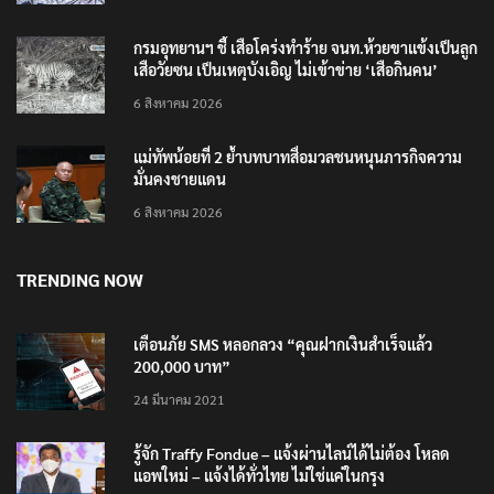
กรมอุทยานฯ ชี้ เสือโคร่งทำร้าย จนท.ห้วยขาแข้งเป็นลูก
เสือวัยซน เป็นเหตุบังเอิญ ไม่เข้าข่าย ‘เสือกินคน’
6 สิงหาคม 2026
แม่ทัพน้อยที่ 2 ย้ำบทบาทสื่อมวลชนหนุนภารกิจความ
มั่นคงชายแดน
6 สิงหาคม 2026
TRENDING NOW
เตือนภัย SMS หลอกลวง “คุณฝากเงินสำเร็จแล้ว
200,000 บาท”
24 มีนาคม 2021
รู้จัก Traffy Fondue – แจ้งผ่านไลน์ได้ไม่ต้อง โหลด
แอพใหม่ – แจ้งได้ทั่วไทย ไม่ใช่แค่ในกรุง