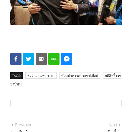
TAGS:
สจฺจํ เว อมตา วาจา
หัวหน้าพรรคประชาธิปัตย์
อภิสิทธิ์ เวช
ชาชีวะ
แนะแนว
Previous
Next
Previous
Next