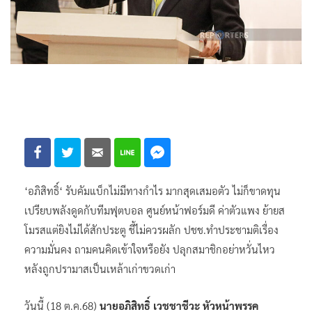
‘อภิสิทธิ์‘ รับคัมแบ็กไม่มีทางกำไร มากสุดเสมอตัว ไม่ก็ขาดทุน
เปรียบพลังดูดกับทีมฟุตบอล ศูนย์หน้าฟอร์มดี ค่าตัวแพง ย้ายส
โมรสแต่ยิงไม่ได้สักประตู ชี้ไม่ควรผลัก ปชช.ทำประชามติเรื่อง
ความมั่นคง ถามคนคิดเข้าใจหรือยัง ปลุกสมาชิกอย่าหวั่นไหว
หลังถูกปรามาสเป็นเหล้าเก่าขวดเก่า
วันนี้ (18 ต.ค.68)
นายอภิสิทธิ์ เวชชาชีวะ หัวหน้าพรรค