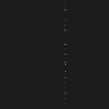
T
h
e
R
e
p
o
r
t
e
r
s
เ
ป็
น
สื่
อ
อ
อ
น
ไ
ล
น์