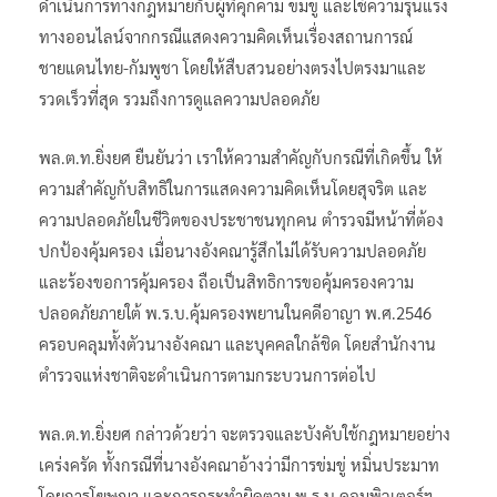
ดำเนินการทางกฎหมายกับผู้ที่คุกคาม ข่มขู่ และใช้ความรุนแรง
ทางออนไลน์จากกรณีแสดงความคิดเห็นเรื่องสถานการณ์
ชายแดนไทย-กัมพูชา โดยให้สืบสวนอย่างตรงไปตรงมาและ
รวดเร็วที่สุด รวมถึงการดูแลความปลอดภัย
พล.ต.ท.ยิ่งยศ ยืนยันว่า เราให้ความสำคัญกับกรณีที่เกิดขึ้น ให้
ความสำคัญกับสิทธิในการแสดงความคิดเห็นโดยสุจริต และ
ความปลอดภัยในชีวิตของประชาชนทุกคน ตำรวจมีหน้าที่ต้อง
ปกป้องคุ้มครอง เมื่อนางอังคณารู้สึกไม่ได้รับความปลอดภัย
และร้องขอการคุ้มครอง ถือเป็นสิทธิการขอคุ้มครองความ
ปลอดภัยภายใต้ พ.ร.บ.คุ้มครองพยานในคดีอาญา พ.ศ.2546
ครอบคลุมทั้งตัวนางอังคณา และบุคคลใกล้ชิด โดยสำนักงาน
ตำรวจแห่งชาติจะดำเนินการตามกระบวนการต่อไป
พล.ต.ท.ยิ่งยศ กล่าวด้วยว่า จะตรวจและบังคับใช้กฎหมายอย่าง
เคร่งครัด ทั้งกรณีที่นางอังคณาอ้างว่ามีการข่มขู่ หมิ่นประมาท
โดยการโฆษณา และการกระทำผิดตาม พ.ร.บ.คอมพิวเตอร์ฯ