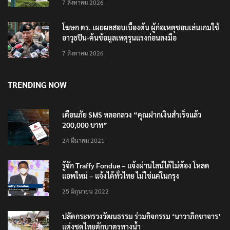
7 สิงหาคม 2026
โฆษก ตร. เผยผลสอบเบื้องต้น ผู้ก่อเหตุชอบเล่นเกมใช้
อาวุธปืน-ค้นข้อมูลเหตุรุนแรงก่อนลงมือ
7 สิงหาคม 2026
TRENDING NOW
เตือนภัย SMS หลอกลวง “คุณฝากเงินสำเร็จแล้ว
200,000 บาท”
24 มีนาคม 2021
รู้จัก Traffy Fondue – แจ้งผ่านไลน์ได้ไม่ต้อง โหลด
แอพใหม่ – แจ้งได้ทั่วไทย ไม่ใช่แค่ในกรุง
25 มิถุนายน 2022
ปลัดกระทรวงวัฒนธรรม ร่วมกิจกรรม ‘นาวาภิกขาจาร’
แต่งชุดไทยตักบาตรทางน้ำ