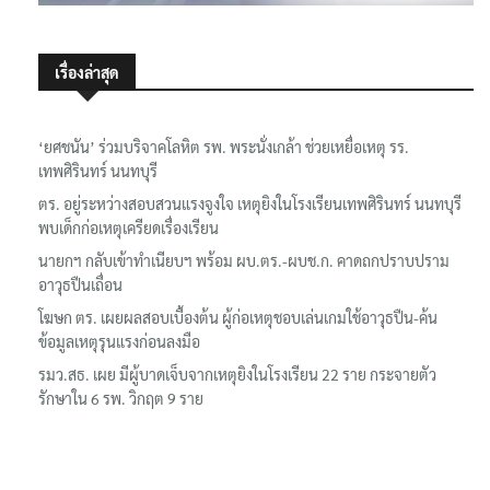
เรื่องล่าสุด
‘ยศชนัน’ ร่วมบริจาคโลหิต รพ. พระนั่งเกล้า ช่วยเหยื่อเหตุ รร.
เทพศิรินทร์ นนทบุรี
ตร. อยู่ระหว่างสอบสวนแรงจูงใจ เหตุยิงในโรงเรียนเทพศิรินทร์ นนทบุรี
พบเด็กก่อเหตุเครียดเรื่องเรียน
นายกฯ กลับเข้าทำเนียบฯ พร้อม ผบ.ตร.-ผบช.ก. คาดถกปราบปราม
อาวุธปืนเถื่อน
โฆษก ตร. เผยผลสอบเบื้องต้น ผู้ก่อเหตุชอบเล่นเกมใช้อาวุธปืน-ค้น
ข้อมูลเหตุรุนแรงก่อนลงมือ
รมว.สธ. เผย มีผู้บาดเจ็บจากเหตุยิงในโรงเรียน 22 ราย กระจายตัว
รักษาใน 6 รพ. วิกฤต 9 ราย