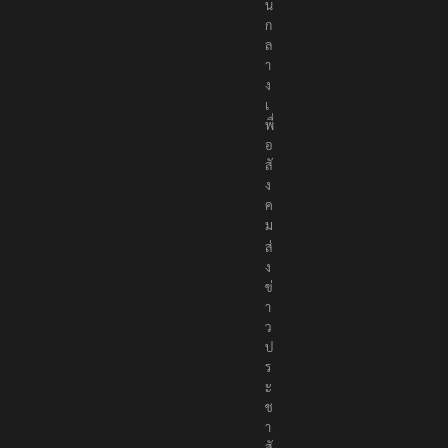
น
ก
ล
า
ง
เ
พื่
อ
สั
ง
ค
ม
ส่
ง
ข่
า
ว
ป
ร
ะ
ช
า
สั