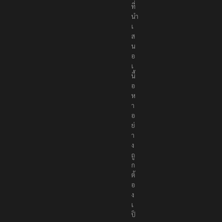
ที่
นำ
เ
ส
น
อ
เ
นื้
อ
ห
า
อ
ย่
า
ง
ถู
ก
ต้
อ
ง
เ
ป็