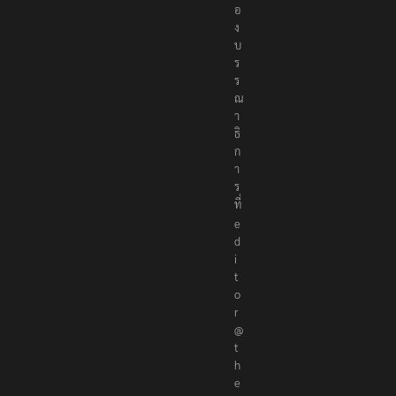
อ
ง
บ
ร
ร
ณ
า
ธิ
ก
า
ร
ที่
e
d
i
t
o
r
@
t
h
e