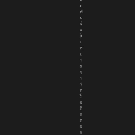
ม
พั
น
ธ์
แ
จ้
ง
ห
ม
า
ย
ข่
า
ว
ห
รื
อ
ติ
ด
ต่
อ
ก