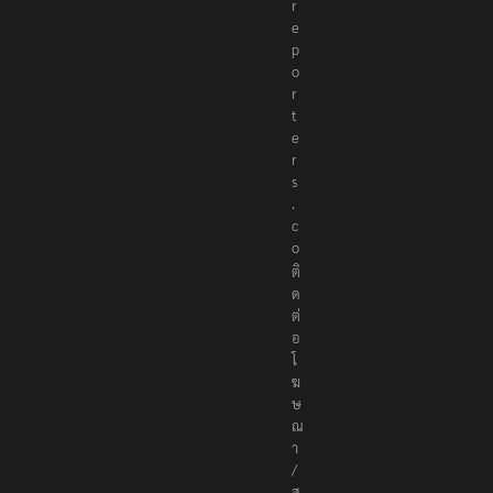
r
e
p
o
r
t
e
r
s
.
c
o
ติ
ด
ต่
อ
โ
ฆ
ษ
ณ
า
/
ส