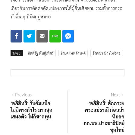
เกี่ยวกับการตัดต่อดัดแปลงภาพให้ผู้อื่นเสียหาย รวมทั้งการกระ
ทำอื่น ๆ ที่ผิดกฎหมาย
TAGS:
กิตติ์รัฐ พันธุ์เพ็ชร์
ยิ่งยศ เทพจำนงค์
อังคณา นีละไพจิตร
แนะแนว
Previous
Next
Previous
Next
post:
post:
‘อภิสิทธิ์‘ รับคัมแบ็ก
‘อภิสิทธิ์‘ สักการะ
เรื่อง
ไม่มีทางกำไร มากสุด
พระแม่ธรณี ก่อนนำ
เสมอตัว ไม่ก็ขาดทุน
ทีมถก
กก.บห.ประชาธิปัตย์
ชุดใหม่