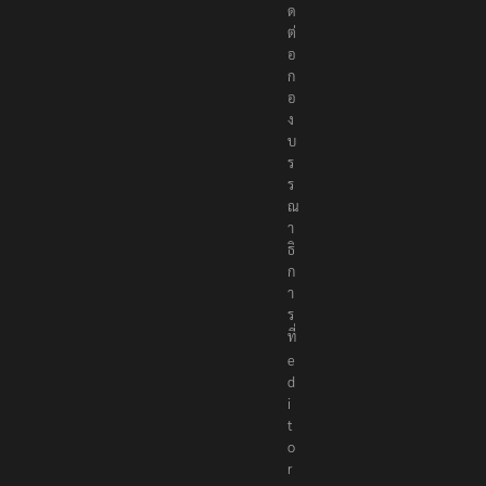
ด
ต่
อ
ก
อ
ง
บ
ร
ร
ณ
า
ธิ
ก
า
ร
ที่
e
d
i
t
o
r