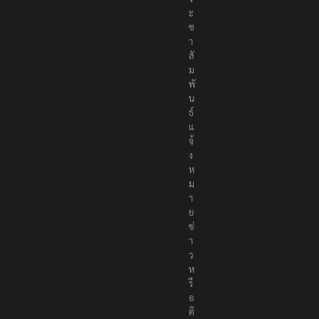
ะ
ช
า
สั
ม
พั
น
ธ์
แ
จ้
ง
ห
ม
า
ย
ข่
า
ว
ห
รื
อ
ติ