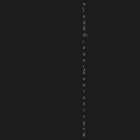
น
ไ
ล
น์
ที่
นำ
เ
ส
น
อ
เ
นื้
อ
ห
า
อ
ย่
า
ง
ถู
ก
ต้