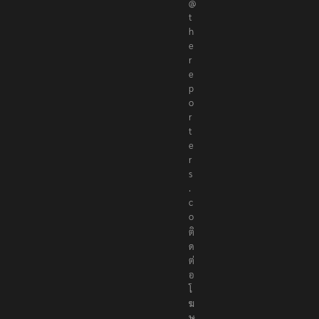
@
t
h
e
r
e
p
o
r
t
e
r
s
.
c
o
ติ
ด
ต่
อ
โ
ฆ
ษ