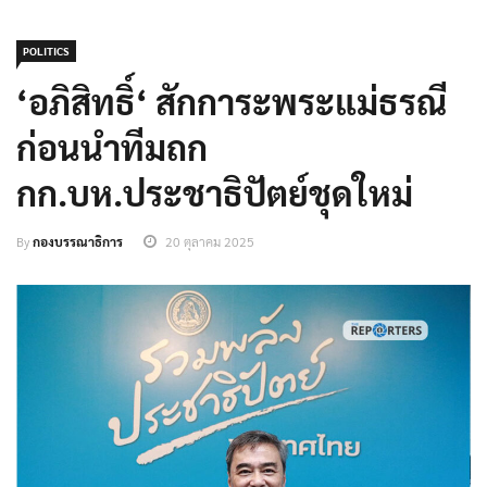
POLITICS
‘อภิสิทธิ์‘ สักการะพระแม่ธรณี
ก่อนนำทีมถก
กก.บห.ประชาธิปัตย์ชุดใหม่
By
กองบรรณาธิการ
20 ตุลาคม 2025