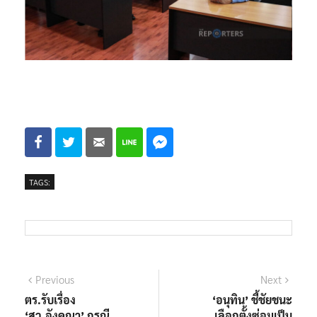
TAGS:
แนะแนว
Previous
Next
Previous
Next
post:
post:
ตร.รับเรื่อง
‘อนุทิน’ ชี้ชัยชนะ
เรื่อง
‘สว.อังคณา’ กรณี
เลือกตั้งซ่อมเป็น