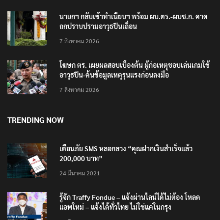
นายกฯ กลับเข้าทำเนียบฯ พร้อม ผบ.ตร.-ผบช.ก. คาด
ถกปราบปรามอาวุธปืนเถื่อน
7 สิงหาคม 2026
โฆษก ตร. เผยผลสอบเบื้องต้น ผู้ก่อเหตุชอบเล่นเกมใช้
อาวุธปืน-ค้นข้อมูลเหตุรุนแรงก่อนลงมือ
7 สิงหาคม 2026
TRENDING NOW
เตือนภัย SMS หลอกลวง “คุณฝากเงินสำเร็จแล้ว
200,000 บาท”
24 มีนาคม 2021
รู้จัก Traffy Fondue – แจ้งผ่านไลน์ได้ไม่ต้อง โหลด
แอพใหม่ – แจ้งได้ทั่วไทย ไม่ใช่แค่ในกรุง