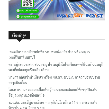
เรื่องล่าสุด
‘ยศชนัน’ ร่วมบริจาคโลหิต รพ. พระนั่งเกล้า ช่วยเหยื่อเหตุ รร.
เทพศิรินทร์ นนทบุรี
ตร. อยู่ระหว่างสอบสวนแรงจูงใจ เหตุยิงในโรงเรียนเทพศิรินทร์ นนทบุรี
พบเด็กก่อเหตุเครียดเรื่องเรียน
นายกฯ กลับเข้าทำเนียบฯ พร้อม ผบ.ตร.-ผบช.ก. คาดถกปราบปราม
อาวุธปืนเถื่อน
โฆษก ตร. เผยผลสอบเบื้องต้น ผู้ก่อเหตุชอบเล่นเกมใช้อาวุธปืน-ค้น
ข้อมูลเหตุรุนแรงก่อนลงมือ
รมว.สธ. เผย มีผู้บาดเจ็บจากเหตุยิงในโรงเรียน 22 ราย กระจายตัว
รักษาใน 6 รพ. วิกฤต 9 ราย