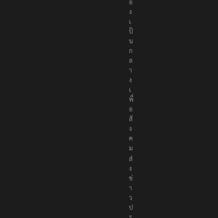
อ
ง
เ
ป็
น
ก
ล
า
ง
เ
พื่
อ
สั
ง
ค
ม
ส่
ง
ข่
า
ว
ป
ร