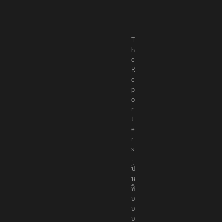
T
h
e
R
e
p
o
r
t
e
r
s
เ
ป็
น
สื่
อ
อ
อ