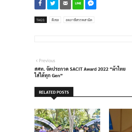
TAGS:
ดีเซล
ลดภาษีสรรพสามิต
แนะแนว
Previous
Previous
post:
สศท. จัดประกวด SACIT Award 2022 “ผ้าไทย
เรื่อง
ใส่ได้ทุก Gen”
RELATED POSTS