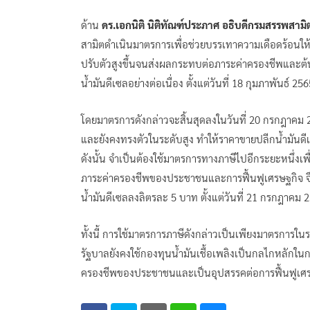
ด้าน
ดร.เอกนิติ นิติทัณฑ์ประภาศ อธิบดีกรมสรรพสามิ
สามิตดำเนินมาตรการเพื่อช่วยบรรเทาความเดือดร้อนใ
ปรับตัวสูงขึ้นจนส่งผลกระทบต่อภาระค่าครองชีพและต
น้ำมันดีเซลอย่างต่อเนื่อง ตั้งแต่วันที่ 18 กุมภาพันธ์ 25
โดยมาตรการดังกล่าวจะสิ้นสุดลงในวันที่ 20 กรกฎาคม
และยังคงทรงตัวในระดับสูง ทำให้ราคาขายปลีกน้ำมันด
ดังนั้น จำเป็นต้องใช้มาตรการทางภาษีไปอีกระยะหนึ่งเ
ภาระค่าครองชีพของประชาชนและการฟื้นฟูเศรษฐกิจ จึ
น้ำมันดีเซลลงลิตรละ 5 บาท ตั้งแต่วันที่ 21 กรกฎาคม 
ทั้งนี้ การใช้มาตรการภาษีดังกล่าวเป็นเพียงมาตรการใ
รัฐบาลยังคงใช้กองทุนน้ำมันเชื้อเพลิงเป็นกลไกหลักในก
ครองชีพของประชาชนและเป็นอุปสรรคต่อการฟื้นฟูเ