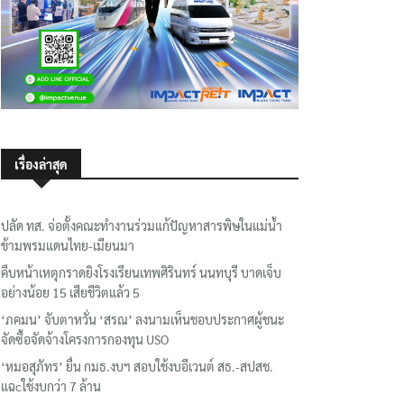
เรื่องล่าสุด
ปลัด ทส. จ่อตั้งคณะทำงานร่วมแก้ปัญหาสารพิษในแม่น้ำ
ข้ามพรมแดนไทย-เมียนมา
คืบหน้าเหตุกราดยิงโรงเรียนเทพศิรินทร์ นนทบุรี บาดเจ็บ
อย่างน้อย 15 เสียชีวิตแล้ว 5
‘ภคมน’ จับตาหวั่น ‘สรณ’ ลงนามเห็นชอบประกาศผู้ชนะ
จัดซื้อจัดจ้างโครงการกองทุน USO
‘หมอสุภัทร’ ยื่น กมธ.งบฯ สอบใช้งบอีเวนต์ สธ.-สปสช.
แฉcใช้งบกว่า 7 ล้าน