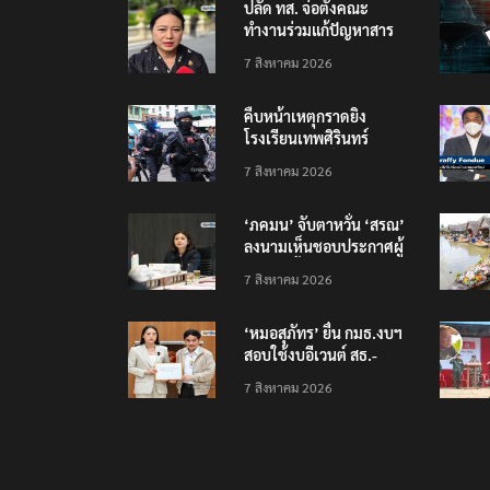
ปลัด ทส. จ่อตั้งคณะ
ทำงานร่วมแก้ปัญหาสาร
พิษในแม่น้ำข้ามพรมแดน
7 สิงหาคม 2026
ไทย-เมียนมา
คืบหน้าเหตุกราดยิง
โรงเรียนเทพศิรินทร์
นนทบุรี บาดเจ็บอย่างน้อย
7 สิงหาคม 2026
15 เสียชีวิตแล้ว 5
‘ภคมน’ จับตาหวั่น ‘สรณ’
ลงนามเห็นชอบประกาศผู้
ชนะจัดซื้อจัดจ้าง
7 สิงหาคม 2026
โครงการกองทุน USO
‘หมอสุภัทร’ ยื่น กมธ.งบฯ
สอบใช้งบอีเวนต์ สธ.-
สปสช. แฉcใช้งบกว่า 7
7 สิงหาคม 2026
ล้าน