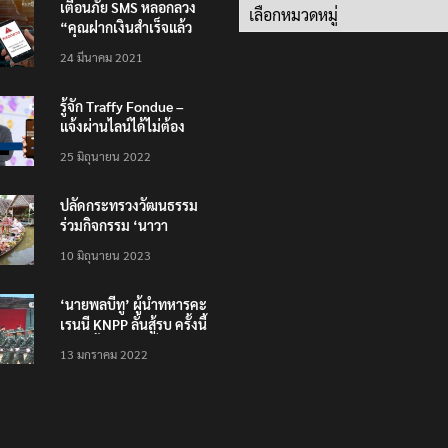
เตือนภัย SMS หลอกลวง
Categories
“คุณฝากเงินสำเร็จแล้ว
200,000 บาท”
24 มีนาคม 2021
รู้จัก Traffy Fondue –
แจ้งผ่านไลน์ได้ไม่ต้อง
โหลดแอพใหม่ – แจ้งได้
25 มิถุนายน 2022
ทั่วไทย ไม่ใช่แค่ในกรุง
ปลัดกระทรวงวัฒนธรรม
ร่วมกิจกรรม ‘นาวา
ภิกขาจาร’ แต่งชุดไทย
10 มิถุนายน 2023
ตักบาตรทางน้ำ
‘นายพลบีทู’ ผู้นำทหารคะ
เรนนี KNPP ลั่นสู้รบ ครั้งนี้
เป็นครั้งสุดท้าย ที่
13 มกราคม 2022
ประชาชนต้องชนะ