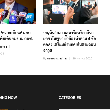
ติ ‘หวยเกษียณ’ มอบ
‘อนุทิน’ เผย ผลหารือทวิภาคีนา
พิ่มเติม พ.ร.บ. กอช.
ยกฯ กัมพูชา ย้ำต้องทำตาม 4 ข้อ
ตกลง เตรียมกำหนดเส้นตายถอน
การ 1
อาวุธ
024
By
กองบรรณาธิการ
28 ตุลาคม 2025
DING NOW
CATEGORIES