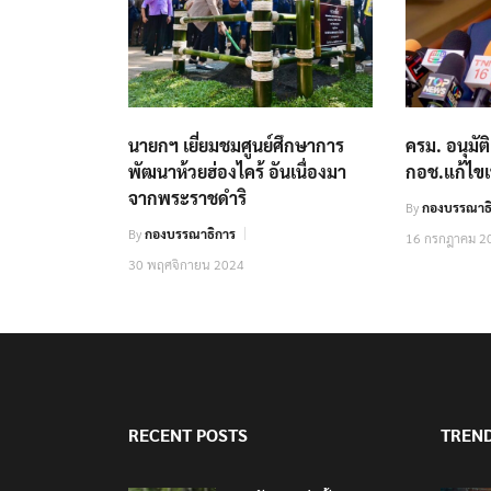
นายก​ฯ เยี่ยมชม​ศูนย์ศึกษาการ
ครม. อนุมั
พัฒนาห้วยฮ่องไคร้ อันเนื่องมา
กอช.แก้ไขเ
จากพระราชดำริ
By
กองบรรณาธิ
By
กองบรรณาธิการ
16 กรกฎาคม 2
30 พฤศจิกายน 2024
RECENT POSTS
TREN