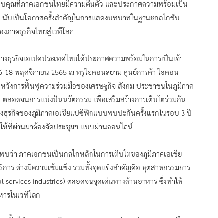
บคุณที่ภาคเอกชนไทยมีความตื่นตัว และประกาศความพร้อมเป็น
ี้ นับเป็นโอกาสครั้งสำคัญในการแสดงบทบาทในฐานะกลไกขับ
งภาคธุรกิจไทยสู่เวทีโลก
ทางธุรกิจเอเปคประเทศไทยได้ประกาศความพร้อมในการเป็นเจ้า
 16-18 พฤศจิกายน 2565 ณ ทรูไอคอนสยาม ศูนย์การค้า ไอคอน
งหวังการฟื้นฟูความร่วมมือของเศรษฐกิจ สังคม ประชาชนในภูมิภาค
 ตลอดจนการแบ่งปันนวัตกรรม เพื่อเสริมสร้างการเติบโตร่วมกัน
ทางธุรกิจของภูมิภาคเอเชียแปซิฟิกแบบพบปะกันครั้งแรกในรอบ 3 ปี
้ที่ผ่านมาต้องจัดประชุมฯ แบบผ่านออนไลน์
พบว่า ภาคเอกชนเป็นกลไกหลักในการเติบโตของภูมิภาคเอเชีย
าร ต่างมีความเข้มแข็ง รวมทั้งจุดแข็งสำคัญคือ อุตสาหกรรมการ
l services industries) ตลอดจนจุดเด่นทางด้านอาหาร ซึ่งทำให้
าหารในเวทีโลก