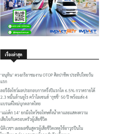
เรื่องล่าสุด
‘อนุทิน’ ควงภริยาชมงาน OTOP ศิลปาชีพ ประทีปไทยวัน
แรก
ลอรีอัลโชว์ผลประกอบการครึ่งปีแรกโต 6.5% กวาดรายได้
2.3 หมื่นล้านยูโร คว้าไลเซนส์ ‘กุชชี่’ 50 ปี พร้อมส่ง 4
แบรนด์ใหม่บุกตลาดไทย
‘แม่เด็ก 14’ ยกมือไหว้ขอโทษทั้งน้ำตาและแสดงความ
เสียใจกับครอบครัวผู้เสียชีวิต
นิติเวชฯ เผยผลชันสูตรผู้เสียชีวิตเหตุใช้อาวุธปืนใน