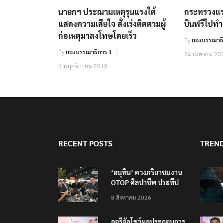
นายกฯ ประณามเหตุรุนแรงใต้
กระทรวงแรง
แสดงความเสียใจ สั่งเร่งติดตามผู้
บินฟรีไปทำง
ก่อเหตุมาลงโทษโดยเร็ว
By
กองบรรณาธิ
By
กองบรรณาธิการ 1
24 เมษายน 20
6 พฤศจิกายน 2019
RECENT POSTS
TREN
‘อนุทิน’ ควงภริยาชมงาน
OTOP ศิลปาชีพ ประทีป
ไทยวันแรก
8 สิงหาคม 2026
ลอรีอัลโชว์ผลประกอบการ