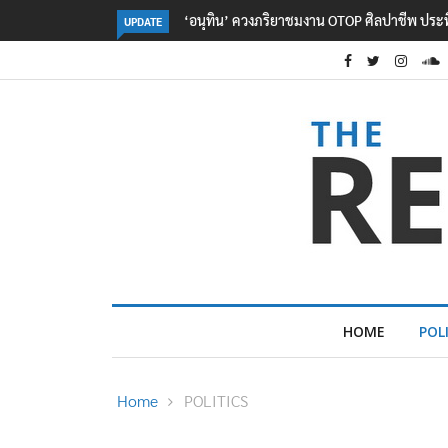
OTOP ศิลปาชีพ ประทีปไทยวันแรก
ลอรีอัลโชว์ผลประกอบการครึ่งปีแรกโต 6.5% ก
UPDATE
2.3 หมื่นล้านยูโร คว้าไลเซนส์ ‘กุชชี่’ 50 ปี พร้
ใหม่บุกตลาดไทย
HOME
POL
Home
POLITICS