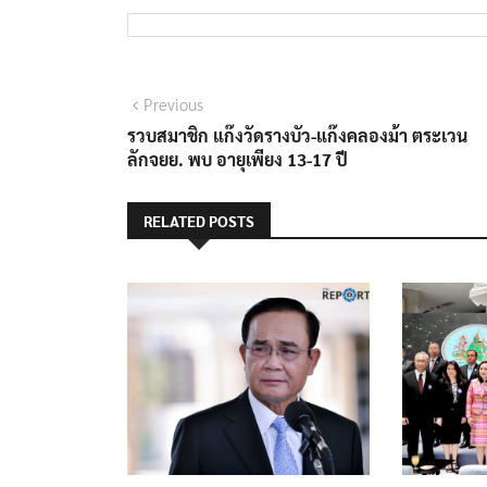
แนะแนว
Previous
Previous
post:
รวบสมาชิก แก๊งวัดรางบัว-แก๊งคลองม้า ตระเวน
เรื่อง
ลักจยย. พบ อายุเพียง 13-17 ปี
RELATED POSTS