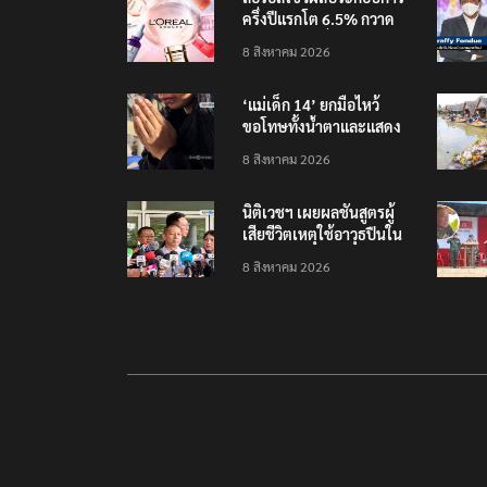
ครึ่งปีแรกโต 6.5% กวาด
รายได้ 2.3 หมื่นล้านยูโร
8 สิงหาคม 2026
คว้าไลเซนส์ ‘กุชชี่’ 50 ปี
พร้อมส่ง 4 แบรนด์ใหม่บุก
‘แม่เด็ก 14’ ยกมือไหว้
ตลาดไทย
ขอโทษทั้งน้ำตาและแสดง
ความเสียใจกับครอบครัวผู้
8 สิงหาคม 2026
เสียชีวิต
นิติเวชฯ เผยผลชันสูตรผู้
เสียชีวิตเหตุใช้อาวุธปืนใน
โรงเรียน 8 ร่าง กระสุนเข้า
8 สิงหาคม 2026
จุดสำคัญทั้งหมด