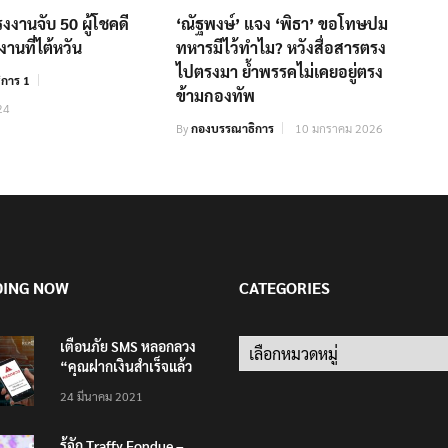
งานจับ 50 ผู้โชคดี
‘ณัฐพงษ์’ แจง ‘พิธา’ ขอโทษปม
านที่ไต้หวัน
ทหารมีไว้ทำไม? หวังสื่อสารตรง
ไปตรงมา ย้ำพรรคไม่เคยอยู่ตรง
การ 1
ข้ามกองทัพ
24
By
กองบรรณาธิการ
10 มกราคม 2026
DING NOW
CATEGORIES
เตือนภัย SMS หลอกลวง
Categories
“คุณฝากเงินสำเร็จแล้ว
200,000 บาท”
24 มีนาคม 2021
รู้จัก Traffy Fondue –