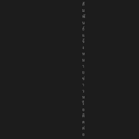
สั
ม
พั
น
ธ์
แ
จ้
ง
ห
ม
า
ย
ข่
า
ว
ห
รื
อ
ติ
ด
ต่
อ