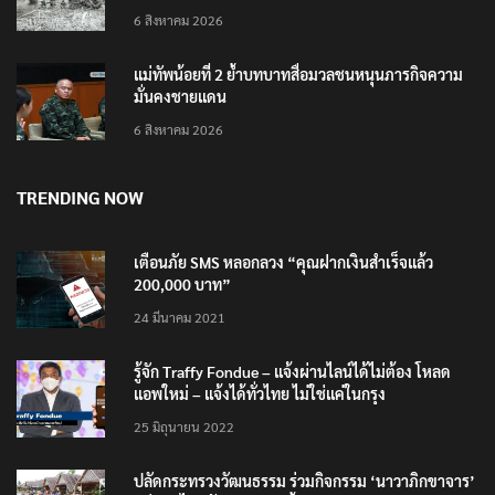
6 สิงหาคม 2026
แม่ทัพน้อยที่ 2 ย้ำบทบาทสื่อมวลชนหนุนภารกิจความ
มั่นคงชายแดน
6 สิงหาคม 2026
TRENDING NOW
เตือนภัย SMS หลอกลวง “คุณฝากเงินสำเร็จแล้ว
200,000 บาท”
24 มีนาคม 2021
รู้จัก Traffy Fondue – แจ้งผ่านไลน์ได้ไม่ต้อง โหลด
แอพใหม่ – แจ้งได้ทั่วไทย ไม่ใช่แค่ในกรุง
25 มิถุนายน 2022
ปลัดกระทรวงวัฒนธรรม ร่วมกิจกรรม ‘นาวาภิกขาจาร’