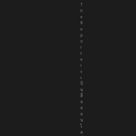
T
h
e
R
e
p
o
r
t
e
r
s
เ
ป็
น
สื่
อ
อ
อ
น
ไ
ล