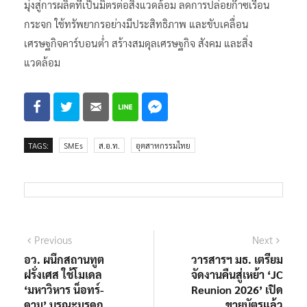
มุ่งสู่การผลิตที่เป็นมิตรต่อสิ่งแวดล้อม ลดการปล่อยก๊าซเรือน
กระจก ใช้ทรัพยากรอย่างมีประสิทธิภาพ และขับเคลื่อน
เศรษฐกิจคาร์บอนต่ำ สร้างสมดุลเศรษฐกิจ สังคม และสิ่ง
แวดล้อม
TAGS:
SMEs
ส.อ.ท.
อุตสาหกรรมไทย
แนะแนว
Previous
Next
Previous
Next
post:
post:
อว. ผนึกสถานทูต
วารสารฯ มธ. เตรียม
เรื่อง
ฝรั่งเศส ใช้โมเดล
จัดงานคืนสู่เหย้า ‘JC
‘มหาวิหาร น็อทร์-
Reunion 2026’ เปิด
ดาม’ บูรณะมรดก
ขายบัตรแล้ว