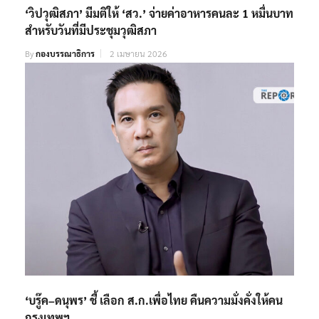
‘วิปวุฒิสภา’ มีมติให้ ‘สว.’ จ่ายค่าอาหารคนละ 1 หมื่นบาท
สำหรับวันที่มีประชุมวุฒิสภา
By
กองบรรณาธิการ
2 เมษายน 2026
‘บรู๊ค–ดนุพร’ ชี้ เลือก ส.ก.เพื่อไทย คืนความมั่งคั่งให้คน
กรุงเทพฯ