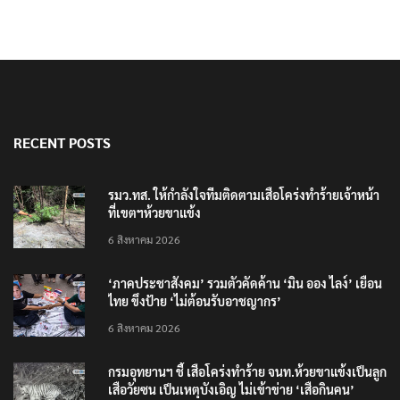
RECENT POSTS
รมว.ทส. ให้กำลังใจทีมติดตามเสือโคร่งทำร้ายเจ้าหน้า
ที่เขตฯห้วยขาแข้ง
6 สิงหาคม 2026
‘ภาคประชาสังคม’ รวมตัวคัดค้าน ‘มิน ออง ไลง์’ เยือน
ไทย ขึงป้าย ‘ไม่ต้อนรับอาชญากร’
6 สิงหาคม 2026
กรมอุทยานฯ ชี้ เสือโคร่งทำร้าย จนท.ห้วยขาแข้งเป็นลูก
เสือวัยซน เป็นเหตุบังเอิญ ไม่เข้าข่าย ‘เสือกินคน’