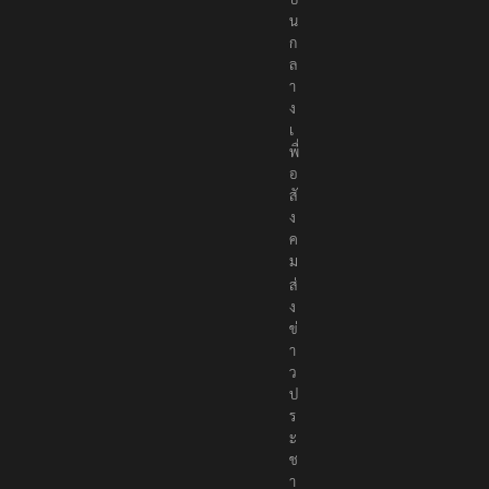
น
ก
ล
า
ง
เ
พื่
อ
สั
ง
ค
ม
ส่
ง
ข่
า
ว
ป
ร
ะ
ช
า