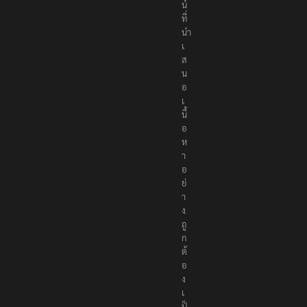
น์
ที่
นำ
เ
ส
น
อ
เ
นื้
อ
ห
า
อ
ย่
า
ง
ถู
ก
ต้
อ
ง
เ
ป็