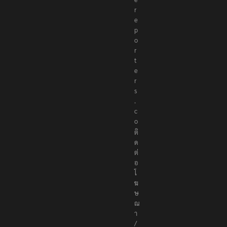
r
e
p
o
r
t
e
r
s
.
c
o
ติ
ด
ต่
อ
โ
ฆ
ษ
ณ
า
/