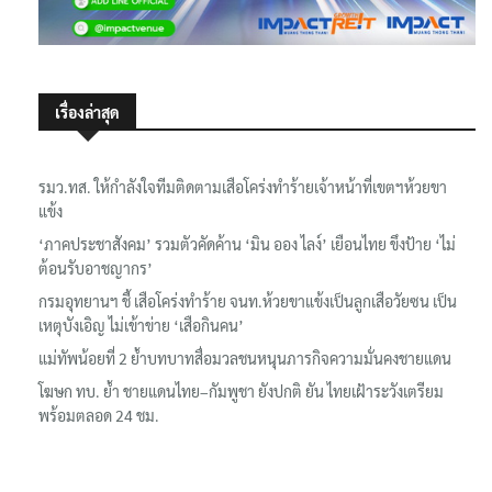
เรื่องล่าสุด
รมว.ทส. ให้กำลังใจทีมติดตามเสือโคร่งทำร้ายเจ้าหน้าที่เขตฯห้วยขา
แข้ง
‘ภาคประชาสังคม’ รวมตัวคัดค้าน ‘มิน ออง ไลง์’ เยือนไทย ขึงป้าย ‘ไม่
ต้อนรับอาชญากร’
กรมอุทยานฯ ชี้ เสือโคร่งทำร้าย จนท.ห้วยขาแข้งเป็นลูกเสือวัยซน เป็น
เหตุบังเอิญ ไม่เข้าข่าย ‘เสือกินคน’
แม่ทัพน้อยที่ 2 ย้ำบทบาทสื่อมวลชนหนุนภารกิจความมั่นคงชายแดน
โฆษก ทบ. ย้ำ ชายแดนไทย–กัมพูชา ยังปกติ ยัน ไทยเฝ้าระวังเตรียม
พร้อมตลอด 24 ชม.