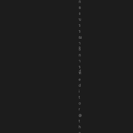
ก
อ
ง
บ
ร
ร
ณ
า
ธิ
ก
า
ร
ที่
e
d
i
t
o
r
@
t
h
e