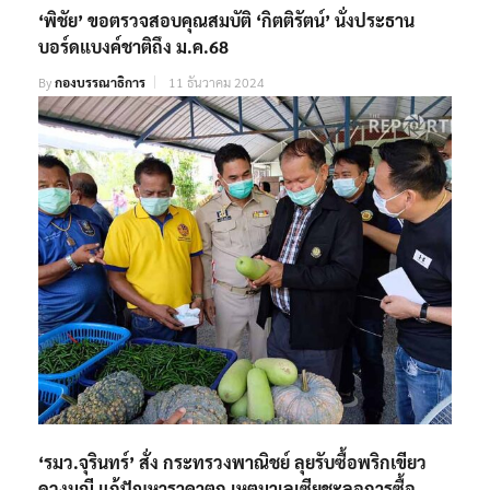
‘พิชัย’ ขอตรวจสอบคุณสมบัติ ‘กิตติรัตน์’ นั่งประธาน
บอร์ดแบงค์ชาติถึง ม.ค.68
By
กองบรรณาธิการ
11 ธันวาคม 2024
‘รมว.จุรินทร์’ สั่ง กระทรวงพาณิชย์ ลุยรับซื้อพริกเขียว
ดวงมณี แก้ปัญหาราคาตก เหตุมาเลเซียชะลอการซื้อ