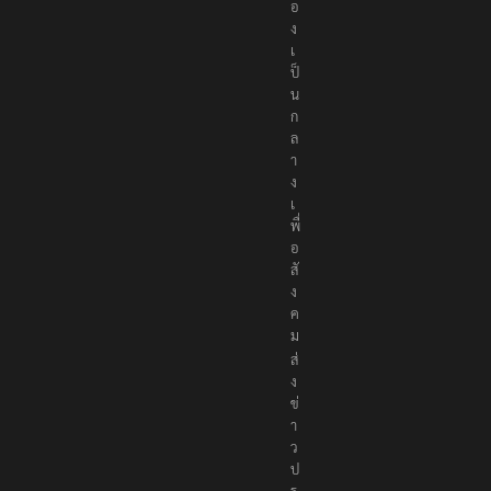
อ
ง
เ
ป็
น
ก
ล
า
ง
เ
พื่
อ
สั
ง
ค
ม
ส่
ง
ข่
า
ว
ป
ร