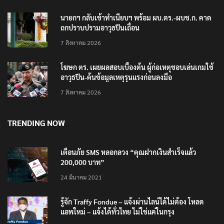
นายกฯ กลับเข้าทำเนียบฯ พร้อม ผบ.ตร.-ผบช.ก. คาด
ถกปราบปรามอาวุธปืนเถื่อน
7 สิงหาคม 2026
โฆษก ตร. เผยผลสอบเบื้องต้น ผู้ก่อเหตุชอบเล่นเกมใช้
อาวุธปืน-ค้นข้อมูลเหตุรุนแรงก่อนลงมือ
7 สิงหาคม 2026
TRENDING NOW
เตือนภัย SMS หลอกลวง “คุณฝากเงินสำเร็จแล้ว
200,000 บาท”
24 มีนาคม 2021
รู้จัก Traffy Fondue – แจ้งผ่านไลน์ได้ไม่ต้อง โหลด
แอพใหม่ – แจ้งได้ทั่วไทย ไม่ใช่แค่ในกรุง