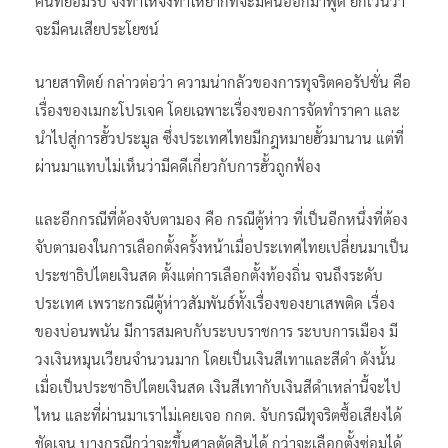
คนที่ยอมรับ จึงทำให้จึงทำให้ยากที่จะมีคนออกมาพูด ยกเว้นว่า
จะมีคนเสียประโยชน์
นายสาทิตย์ กล่าวต่อว่า ความน่ากลัวของการทุจริตคอรัปชั่น คือ
เรื่องของเมกะโปรเจค โดยเฉพาะเรื่องของการจัดทำราคา และ
นำไปสู่การฮั้วประมูล ซึ่งประเทศไทยมีกฎหมายฮั้วมานาน แต่ที่
ผ่านมาแทบไม่เห็นว่ามีคดีเกี่ยวกับการฮั้วถูกฟ้อง
และอีกกรณีที่ต้องจับตามอง คือ กรณีตู้ห่าว ที่เป็นอีกหนึ่งที่ต้อง
จับตามองในการเลือกตั้งครั้งหน้าเมื่อประเทศไทยเปลี่ยนมาเป็น
ประชาธิปไตยเงินสด ตั้งแต่การเลือกตั้งท้องถิ่น จนถึงระดับ
ประเทศ เพราะกรณีตู้ห่าวสัมพันธ์ทั้งเรื่องของยาเสพติด เรื่อง
ของบ่อนพนัน มีการสมคบกับระบบราชการ ระบบการเมือง มี
วงเงินหมุนเวียนจำนวนมาก โดยเป็นเงินสีเทาและสีดำ ดังนั้น
เมื่อเป็นประชาธิปไตยเงินสด เงินสีเทากับเงินสีดำเหล่านี้จะไป
ไหน และที่ผ่านมาเราไม่เคยเจอ กกต. จับกรณีทุจริตซื้อเสียงได้
ชัดเจน บางกรณีกว่าจะขึ้นศาลตัดสินได้ กว่าจะเลือกตั้งซ่อมได้