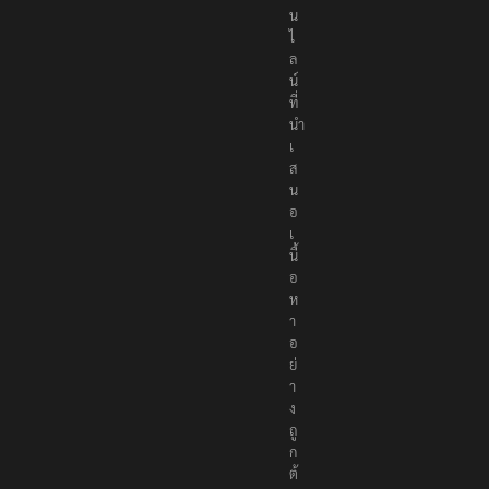
น
ไ
ล
น์
ที่
นำ
เ
ส
น
อ
เ
นื้
อ
ห
า
อ
ย่
า
ง
ถู
ก
ต้