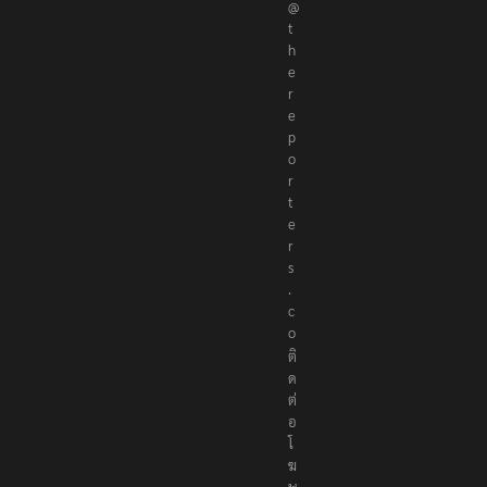
@
t
h
e
r
e
p
o
r
t
e
r
s
.
c
o
ติ
ด
ต่
อ
โ
ฆ
ษ