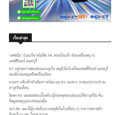
เรื่องล่าสุด
‘ยศชนัน’ ร่วมบริจาคโลหิต รพ. พระนั่งเกล้า ช่วยเหยื่อเหตุ รร.
เทพศิรินทร์ นนทบุรี
ตร. อยู่ระหว่างสอบสวนแรงจูงใจ เหตุยิงในโรงเรียนเทพศิรินทร์ นนทบุรี
พบเด็กก่อเหตุเครียดเรื่องเรียน
นายกฯ กลับเข้าทำเนียบฯ พร้อม ผบ.ตร.-ผบช.ก. คาดถกปราบปราม
อาวุธปืนเถื่อน
โฆษก ตร. เผยผลสอบเบื้องต้น ผู้ก่อเหตุชอบเล่นเกมใช้อาวุธปืน-ค้น
ข้อมูลเหตุรุนแรงก่อนลงมือ
รมว.สธ. เผย มีผู้บาดเจ็บจากเหตุยิงในโรงเรียน 22 ราย กระจายตัว
รักษาใน 6 รพ. วิกฤต 9 ราย