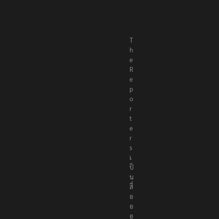
T
h
e
R
e
p
o
r
t
e
r
s
เ
ป็
น
สื่
อ
อ
อ