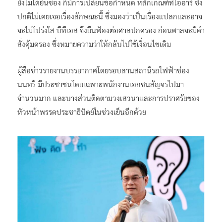
ยังไม่ได้ยื่นซอง ก็มีการเปลี่ยนข้อกำหนด หลักเกณฑ์ทีโออาร์ ซึ่ง
ปกติไม่เคยเจอเรื่องลักษณะนี้ ซึ่งมองว่าเป็นเรื่องแปลกและอาจ
จะไม่โปร่งใส บีทีเอส จึงยืนฟ้องต่อศาลปกครอง ก่อนศาลจะมีคำ
สั่งคุ้มครอง ซึ่งหมายความว่าให้กลับไปใช้เงื่อนไขเดิม
ผู้สื่อข่าวรายงานบรรยากาศโดยรอบลานสถานีรถไฟฟ้าช่อง
นนทรี มีประชาชนโดยเฉพาะพนักงานเอกชนสัญจรไปมา
จำนวนมาก และบางส่วนติดตามวงเสวนาและการปราศรัยของ
หัวหน้าพรรคประชาธิปัตย์ในช่วงเย็นอีกด้วย