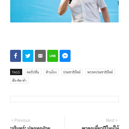
TAGS:
คอรัปชั่น
ต้านโกง
ประชาธิปัตย์
พรรคประชาธิปัตย์
ฟัง-คิด-ทำ
แนะแนว
Previous
Next
Previous
Next
post:
post:
‘จุรินทร์’ ปลุกทุกฝ่าย
พาลูกเที่ยวปีใหม่ให้