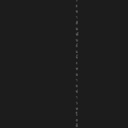
ะ
ช
า
สั
ม
พั
น
ธ์
แ
จ้
ง
ห
ม
า
ย
ข่
า
ว
ห
รื
อ
ติ