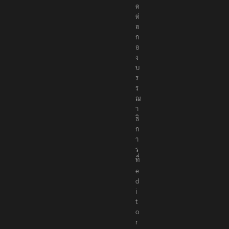
ด
ต่
อ
ก
อ
ง
บ
ร
ร
ณ
า
ธิ
ก
า
ร
ที่
e
d
i
t
o
r