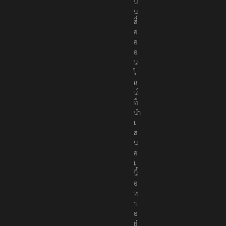
ป็
น
สื่
อ
อ
อ
น
ไ
ล
น์
ที่
นำ
เ
ส
น
อ
เ
นื้
อ
ห
า
อ
ย่