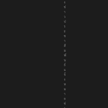
ง
ข่
า
ว
ป
ร
ะ
ช
า
สั
ม
พั
น
ธ์
แ
จ้
ง
ห
ม
า
ย
ข่