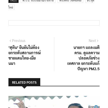
TAGS:
พ.ร.บ. งบประมาณรายจ่าย
พรเพชร วิชิตชลชัย
สว.ชุด
ใหม่
แนะแนว
Previous
Next
Previous
Next
post:
post:
‘สุทิน‘ ยืนยันไม่ต้อง
นายกฯ แถลงมติ
เรื่อง
ยกระดับสถานการณ์
ครม. ดูแลความ
ชายแดนไทย-เมีย
ปลอดภัยช่วง
นมา
เทศกาล ยกระดับแก้
ปัญหา PM2.5
RELATED POSTS