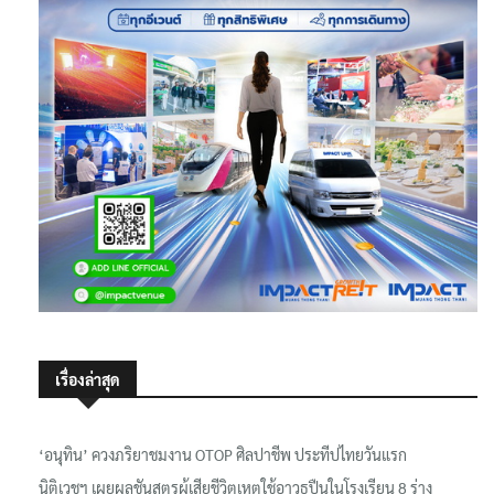
เรื่องล่าสุด
‘อนุทิน’ ควงภริยาชมงาน OTOP ศิลปาชีพ ประทีปไทยวันแรก
นิติเวชฯ เผยผลชันสูตรผู้เสียชีวิตเหตุใช้อาวุธปืนในโรงเรียน 8 ร่าง