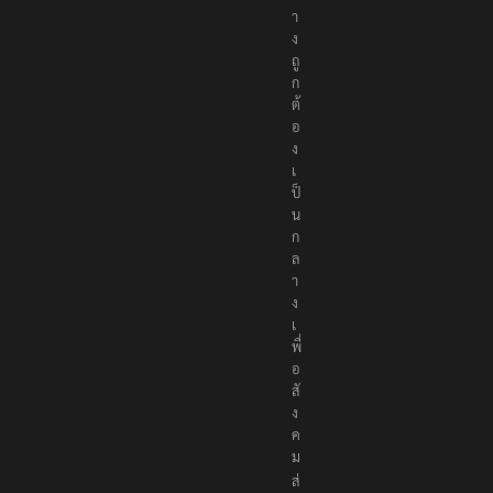
า
ง
ถู
ก
ต้
อ
ง
เ
ป็
น
ก
ล
า
ง
เ
พื่
อ
สั
ง
ค
ม
ส่