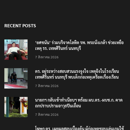
เรื่องล่าสุด
‘ยศชนัน’ ร่วมบริจาคโลหิต รพ. พระนั่งเกล้า ช่วยเหยื่อเหตุ รร.
เทพศิรินทร์ นนทบุรี
ตร. อยู่ระหว่างสอบสวนแรงจูงใจ เหตุยิงในโรงเรียนเทพศิรินทร์ นนทบุรี
พบเด็กก่อเหตุเครียดเรื่องเรียน
นายกฯ กลับเข้าทำเนียบฯ พร้อม ผบ.ตร.-ผบช.ก. คาดถกปราบปราม
อาวุธปืนเถื่อน
โฆษก ตร. เผยผลสอบเบื้องต้น ผู้ก่อเหตุชอบเล่นเกมใช้อาวุธปืน-ค้น
ข้อมูลเหตุรุนแรงก่อนลงมือ
รมว.สธ. เผย มีผู้บาดเจ็บจากเหตุยิงในโรงเรียน 22 ราย กระจายตัว
รักษาใน 6 รพ. วิกฤต 9 ราย