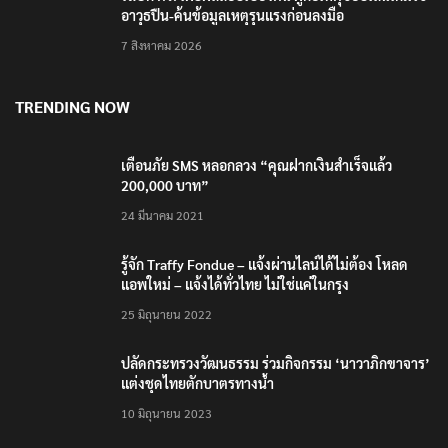
RECENT POSTS
‘ยศชนัน’ ร่วมบริจาคโลหิต รพ. พระนั่งเกล้า ช่วยเหยื่อ
เหตุ รร. เทพศิรินทร์ นนทบุรี
7 สิงหาคม 2026
ตร. อยู่ระหว่างสอบสวนแรงจูงใจ เหตุยิงในโรงเรียน
เทพศิรินทร์ นนทบุรี พบเด็กก่อเหตุเครียดเรื่องเรียน
7 สิงหาคม 2026
นายกฯ กลับเข้าทำเนียบฯ พร้อม ผบ.ตร.-ผบช.ก. คาด
ถกปราบปรามอาวุธปืนเถื่อน
7 สิงหาคม 2026
โฆษก ตร. เผยผลสอบเบื้องต้น ผู้ก่อเหตุชอบเล่นเกมใช้