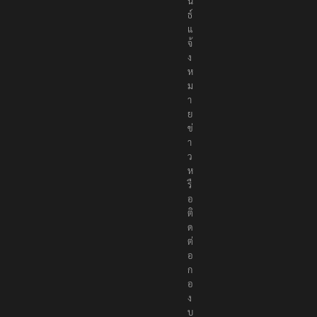
า
ง
เ
พื่
อ
สั
ง
ค
ม
ส่
ง
ข่
า
ว
ป
ร
ะ
ช
า
สั
ม
พั
น