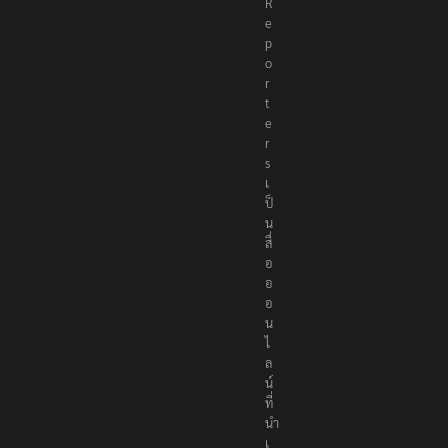
‘นายพลบีทู’ ผู้นำทหารคะเรนนี KNPP ลั่นสู้รบ ครั้งนี้
เป็นครั้งสุดท้าย ที่ประชาชนต้องชนะ
13 มกราคม 2022
CATEGORIES
Categories
T
h
e
R