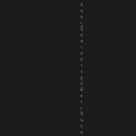
e
p
o
r
t
e
r
s
เ
ป็
น
สื่
อ
อ
อ
น
ไ
ล
น์
ที่
นำ
เ