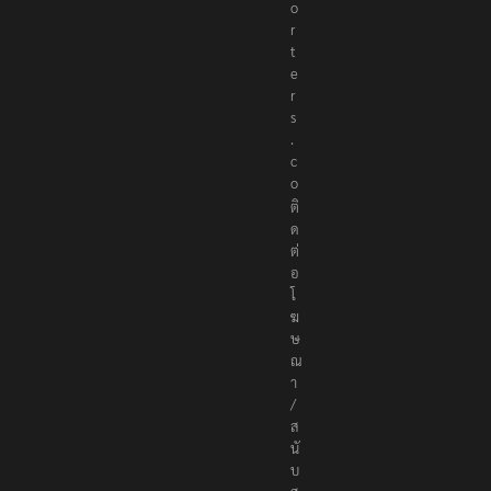
ร
ร
ณ
า
ธิ
ก
า
ร
ที่
e
d
i
t
o
r
@
t
h
e
r
e
p