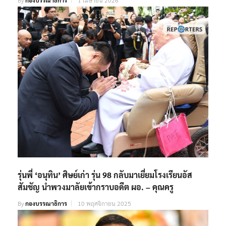
รุ่นพี่ ‘อนุทิน’ ศิษย์เก่า รุ่น 98 กลับมาเยี่ยมโรงเรียนอัส
สัมชัญ นำพวงมาลัยเข้ากราบอดีต ผอ. – คุณครู
By
กองบรรณาธิการ
10 พฤศจิกายน 2025