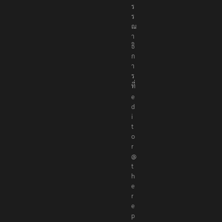
ธ์
แ
จ้
ง
ห
ม
า
ย
ข่
า
ว
ห
รื
อ
ติ
ด
ต่
อ
ก
อ
ง
บ