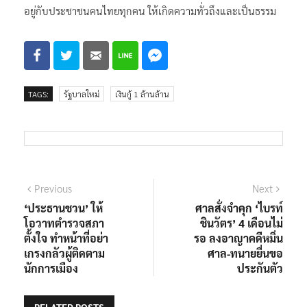
อยู่กับประชาชนคนไทยทุกคน ให้เกิดความทั่วถึงและเป็นธรรม
TAGS:
รัฐบาลใหม่
เงินกู้ 1 ล้านล้าน
แนะแนว
Previous
Next
Previous
Next
post:
post:
‘ประธานชวน’ ให้
ศาลสั่งจำคุก ‘ไบรท์
เรื่อง
โอวาทตำรวจสภา
ชินวัตร’ 4 เดือนไม่
ตั้งใจ ทำหน้าที่อย่า
รอ ลงอาญา​คดีหมิ่น
เกรงกลัวผู้ติดตาม
ศาล-ทนายยื่นขอ
นักการเมือง
ประกันตัว
RELATED POSTS