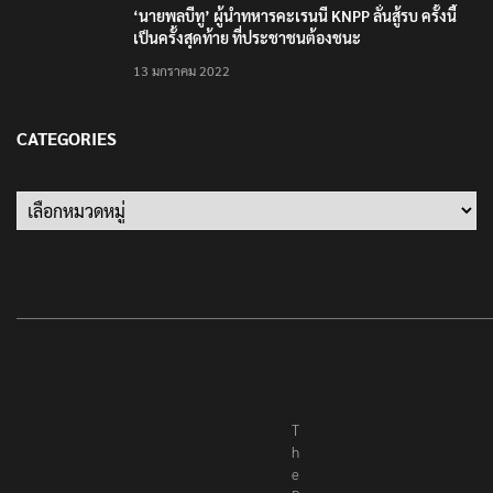
อาวุธปืน-ค้นข้อมูลเหตุรุนแรงก่อนลงมือ
7 สิงหาคม 2026
TRENDING NOW
เตือนภัย SMS หลอกลวง “คุณฝากเงินสำเร็จแล้ว
200,000 บาท”
24 มีนาคม 2021
รู้จัก Traffy Fondue – แจ้งผ่านไลน์ได้ไม่ต้อง โหลด
แอพใหม่ – แจ้งได้ทั่วไทย ไม่ใช่แค่ในกรุง
25 มิถุนายน 2022
ปลัดกระทรวงวัฒนธรรม ร่วมกิจกรรม ‘นาวาภิกขาจาร’
แต่งชุดไทยตักบาตรทางน้ำ
10 มิถุนายน 2023