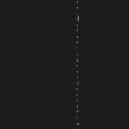
ส
น
อ
เ
นื้
อ
ห
า
อ
ย่
า
ง
ถู
ก
ต้
อ
ง
เ
ป็
น
ก
ล