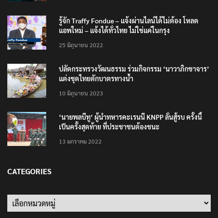
รู้จัก Traffy Fondue – แจ้งผ่านไลน์ได้ไม่ต้อง โหลด
แอพใหม่ – แจ้งได้ทั่วไทย ไม่ใช่แค่ในกรุง
25 มิถุนายน 2022
ปลัดกระทรวงวัฒนธรรม ร่วมกิจกรรม ‘นาวาภิกขาจาร’
แต่งชุดไทยตักบาตรทางน้ำ
10 มิถุนายน 2023
‘นายพลบีทู’ ผู้นำทหารคะเรนนี KNPP ลั่นสู้รบ ครั้งนี้
เป็นครั้งสุดท้าย ที่ประชาชนต้องชนะ
13 มกราคม 2022
CATEGORIES
Categories