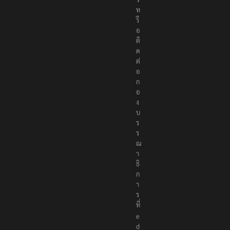
ห
รื
อ
ติ
ด
ต่
อ
ก
อ
ง
บ
ร
ร
ณ
า
ธิ
ก
า
ร
ที่
e
d