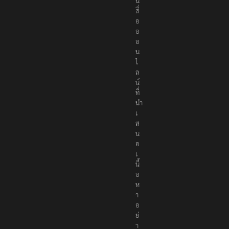
น
สื่
อ
อ
อ
น
ไ
ล
น์
ที่
นำ
เ
ส
น
อ
เ
นื้
อ
ห
า
อ
ย่
า