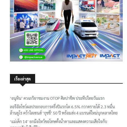
เรื่องล่าสุด
‘อนุทิน’ ควงภริยาชมงาน OTOP ศิลปาชีพ ประทีปไทยวันแรก
ลอรีอัลโชว์ผลประกอบการครึ่งปีแรกโต 6.5% กวาดรายได้ 2.3 หมื่น
ล้านยูโร คว้าไลเซนส์ ‘กุชชี่’ 50 ปี พร้อมส่ง 4 แบรนด์ใหม่บุกตลาดไทย
‘แม่เด็ก 14’ ยกมือไหว้ขอโทษทั้งน้ำตาและแสดงความเสียใจกับ