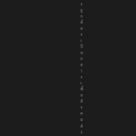
ง
ถู
ก
ต้
อ
ง
เ
ป็
น
ก
ล
า
ง
เ
พื่
อ
สั
ง
ค
ม
ส่
ง