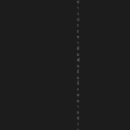
ข่
า
ว
ป
ร
ะ
ช
า
สั
ม
พั
น
ธ์
แ
จ้
ง
ห
ม
า
ย
ข่
า
ว