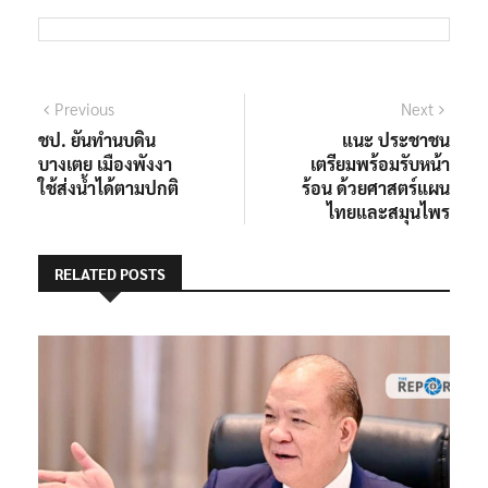
แนะแนว
Previous
Next
Previous
Next
post:
post:
ชป. ยันทำนบดิน
แนะ ประชาชน
เรื่อง
บางเตย เมืองพังงา
เตรียมพร้อมรับหน้า
ใช้ส่งน้ำได้ตามปกติ
ร้อน ด้วยศาสตร์แผน
ไทยและสมุนไพร
RELATED POSTS