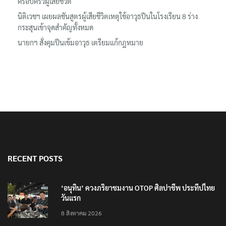
ครอบครัวผู้เสียชีวิต
นิติเวชฯ เผยผลชันสูตรผู้เสียชีวิตเหตุใช้อาวุธปืนในโรงเรียน 8 ร่าง
กระสุนเข้าจุดสำคัญทั้งหมด
นายกฯ สั่งคุมปืนเข้มอาวุธ เตรียมแก้กฎหมาย
RECENT POSTS
‘อนุทิน’ ควงภริยาชมงาน OTOP ศิลปาชีพ ประทีปไทย
วันแรก
8 สิงหาคม 2026