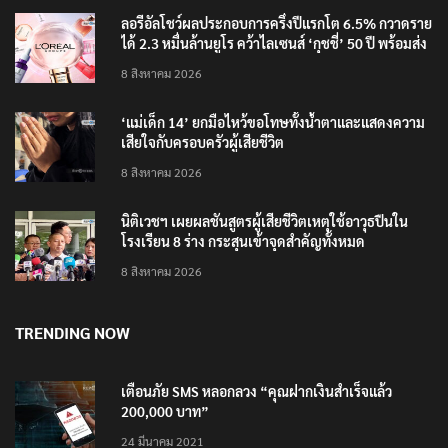
ลอรีอัลโชว์ผลประกอบการครึ่งปีแรกโต 6.5% กวาดราย
ได้ 2.3 หมื่นล้านยูโร คว้าไลเซนส์ ‘กุชชี่’ 50 ปี พร้อมส่ง
4 แบรนด์ใหม่บุกตลาดไทย
8 สิงหาคม 2026
‘แม่เด็ก 14’ ยกมือไหว้ขอโทษทั้งน้ำตาและแสดงความ
เสียใจกับครอบครัวผู้เสียชีวิต
8 สิงหาคม 2026
นิติเวชฯ เผยผลชันสูตรผู้เสียชีวิตเหตุใช้อาวุธปืนใน
โรงเรียน 8 ร่าง กระสุนเข้าจุดสำคัญทั้งหมด
8 สิงหาคม 2026
TRENDING NOW
เตือนภัย SMS หลอกลวง “คุณฝากเงินสำเร็จแล้ว
200,000 บาท”
24 มีนาคม 2021