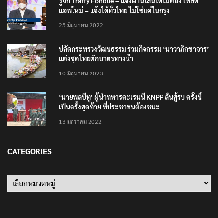
รู้จัก Traffy Fondue – แจ้งผ่านไลน์ได้ไม่ต้อง โหลด
แอพใหม่ – แจ้งได้ทั่วไทย ไม่ใช่แค่ในกรุง
25 มิถุนายน 2022
ปลัดกระทรวงวัฒนธรรม ร่วมกิจกรรม ‘นาวาภิกขาจาร’
แต่งชุดไทยตักบาตรทางน้ำ
10 มิถุนายน 2023
‘นายพลบีทู’ ผู้นำทหารคะเรนนี KNPP ลั่นสู้รบ ครั้งนี้
เป็นครั้งสุดท้าย ที่ประชาชนต้องชนะ
13 มกราคม 2022
CATEGORIES
Categories