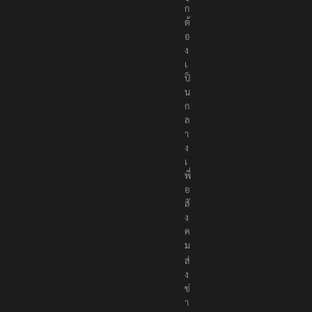
ก
ต้
อ
ง
เ
ป็
น
ก
ล
า
ง
เ
พื่
อ
สั
ง
ค
ม
ส่
ง
ข่
า