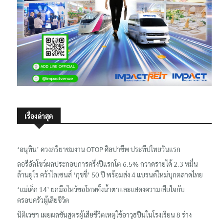
เรื่องล่าสุด
‘อนุทิน’ ควงภริยาชมงาน OTOP ศิลปาชีพ ประทีปไทยวันแรก
ลอรีอัลโชว์ผลประกอบการครึ่งปีแรกโต 6.5% กวาดรายได้ 2.3 หมื่น
ล้านยูโร คว้าไลเซนส์ ‘กุชชี่’ 50 ปี พร้อมส่ง 4 แบรนด์ใหม่บุกตลาดไทย
‘แม่เด็ก 14’ ยกมือไหว้ขอโทษทั้งน้ำตาและแสดงความเสียใจกับ
ครอบครัวผู้เสียชีวิต
นิติเวชฯ เผยผลชันสูตรผู้เสียชีวิตเหตุใช้อาวุธปืนในโรงเรียน 8 ร่าง