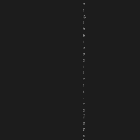
o
r
@
t
h
e
r
e
p
o
r
t
e
r
s
.
c
o
ติ
ด
ต่
อ