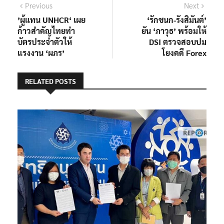
แนะแนว
Previous
Next
Previous
Next
post:
post:
’ผู้แทน UNHCR‘ เผย
‘รักชนก-รังสิมันต์’
เรื่อง
ก้าวสำคัญไทยทำ
ยัน ‘ภาวุธ’ พร้อมให้
บัตรประจำตัวให้
DSI ตรวจสอบปม
แรงงาน ‘ผภร’
โยงคดี Forex
RELATED POSTS