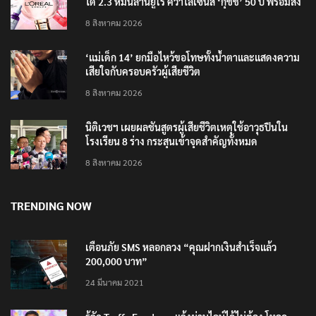
ได้ 2.3 หมื่นล้านยูโร คว้าไลเซนส์ ‘กุชชี่’ 50 ปี พร้อมส่ง
4 แบรนด์ใหม่บุกตลาดไทย
8 สิงหาคม 2026
‘แม่เด็ก 14’ ยกมือไหว้ขอโทษทั้งน้ำตาและแสดงความ
เสียใจกับครอบครัวผู้เสียชีวิต
8 สิงหาคม 2026
นิติเวชฯ เผยผลชันสูตรผู้เสียชีวิตเหตุใช้อาวุธปืนใน
โรงเรียน 8 ร่าง กระสุนเข้าจุดสำคัญทั้งหมด
8 สิงหาคม 2026
TRENDING NOW
เตือนภัย SMS หลอกลวง “คุณฝากเงินสำเร็จแล้ว
200,000 บาท”
24 มีนาคม 2021