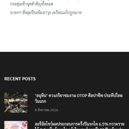
กระสุนเข้าจุดสำคัญทั้งหมด
นายกฯ สั่งคุมปืนเข้มอาวุธ เตรียมแก้กฎหมาย
RECENT POSTS
‘อนุทิน’ ควงภริยาชมงาน OTOP ศิลปาชีพ ประทีปไทย
วันแรก
8 สิงหาคม 2026
ลอรีอัลโชว์ผลประกอบการครึ่งปีแรกโต 6.5% กวาดราย