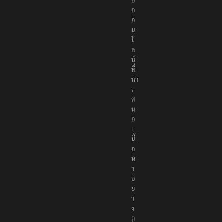
อ
อ
น
ไ
ล
น์
ที่
นำ
เ
ส
น
อ
เ
นื้
อ
ห
า
อ
ย่
า
ง
ถู