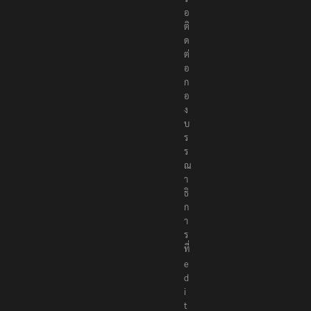
อ
ติ
ด
ต่
อ
ก
อ
ง
บ
ร
ร
ณ
า
ธิ
ก
า
ร
ที่
e
d
i
t