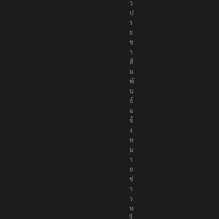
ว
ป
ร
ะ
ช
า
สั
ม
พั
น
ธ์
แ
จ้
ง
ห
ม
า
ย
ข่
า
ว
ห
รื