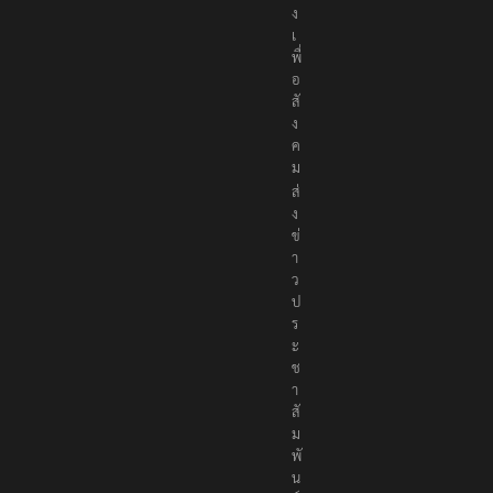
ง
เ
พื่
อ
สั
ง
ค
ม
ส่
ง
ข่
า
ว
ป
ร
ะ
ช
า
สั
ม
พั
น