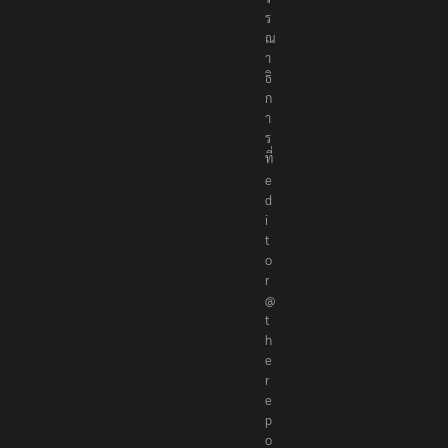
ร
ณ
า
ธิ
ก
า
ร
ที่
e
d
i
t
o
r
@
t
h
e
r
e
p
o