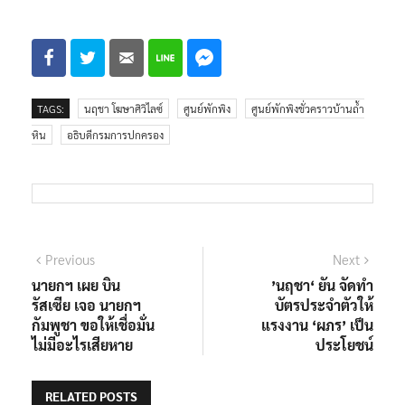
TAGS:
นฤชา โฆษาศิวิไลซ์
ศูนย์พักพิง
ศูนย์พักพิงชั่วคราวบ้านถ้ำ
หิน
อธิบดีกรมการปกครอง
แนะแนว
Previous
Next
Previous
Next
post:
post:
นายกฯ เผย บิน
’นฤชา‘ ยัน จัดทำ
เรื่อง
รัสเซีย เจอ นายกฯ
บัตรประจำตัวให้
กัมพูชา ขอให้เชื่อมั่น
แรงงาน ‘ผภร’ เป็น
ไม่มีอะไรเสียหาย
ประโยชน์
RELATED POSTS