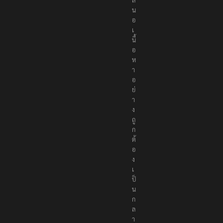
น
อ
เ
นื้
อ
ห
า
อ
ย่
า
ง
ถู
ก
ต้
อ
ง
เ
ป็
น
ก
ล
า