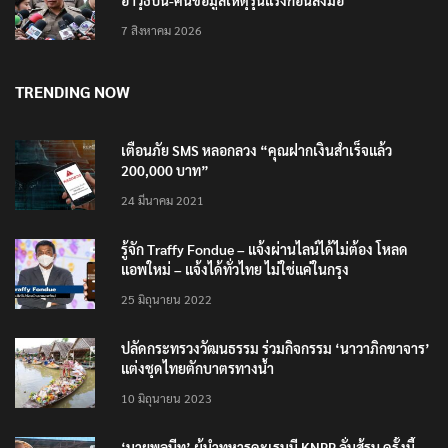
อาวุธปืน-ค้นข้อมูลเหตุรุนแรงก่อนลงมือ
7 สิงหาคม 2026
TRENDING NOW
เตือนภัย SMS หลอกลวง “คุณฝากเงินสำเร็จแล้ว
200,000 บาท”
24 มีนาคม 2021
รู้จัก Traffy Fondue – แจ้งผ่านไลน์ได้ไม่ต้อง โหลด
แอพใหม่ – แจ้งได้ทั่วไทย ไม่ใช่แค่ในกรุง
25 มิถุนายน 2022
ปลัดกระทรวงวัฒนธรรม ร่วมกิจกรรม ‘นาวาภิกขาจาร’
แต่งชุดไทยตักบาตรทางน้ำ
10 มิถุนายน 2023
‘นายพลบีทู’ ผู้นำทหารคะเรนนี KNPP ลั่นสู้รบ ครั้งนี้