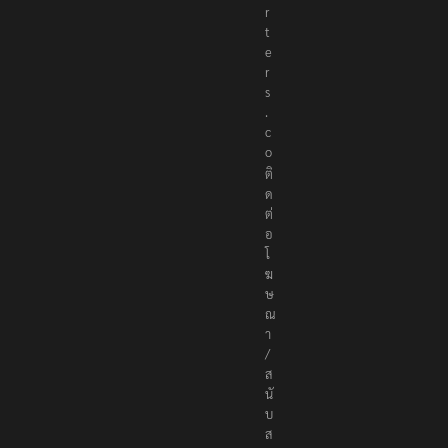
r
t
e
r
s
.
c
o
ติ
ด
ต่
อ
โ
ฆ
ษ
ณ
า
/
ส
นั
บ
ส