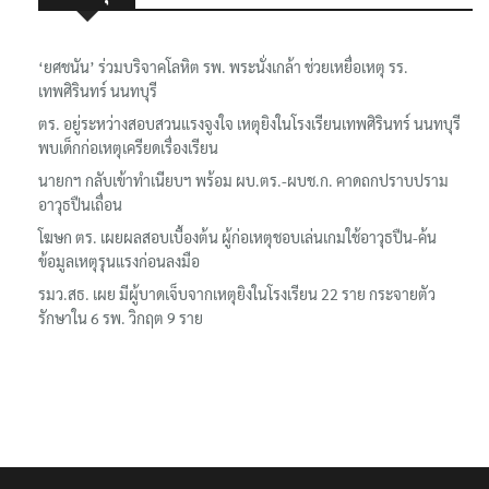
‘ยศชนัน’ ร่วมบริจาคโลหิต รพ. พระนั่งเกล้า ช่วยเหยื่อเหตุ รร.
เทพศิรินทร์ นนทบุรี
ตร. อยู่ระหว่างสอบสวนแรงจูงใจ เหตุยิงในโรงเรียนเทพศิรินทร์ นนทบุรี
พบเด็กก่อเหตุเครียดเรื่องเรียน
นายกฯ กลับเข้าทำเนียบฯ พร้อม ผบ.ตร.-ผบช.ก. คาดถกปราบปราม
อาวุธปืนเถื่อน
โฆษก ตร. เผยผลสอบเบื้องต้น ผู้ก่อเหตุชอบเล่นเกมใช้อาวุธปืน-ค้น
ข้อมูลเหตุรุนแรงก่อนลงมือ
รมว.สธ. เผย มีผู้บาดเจ็บจากเหตุยิงในโรงเรียน 22 ราย กระจายตัว
รักษาใน 6 รพ. วิกฤต 9 ราย