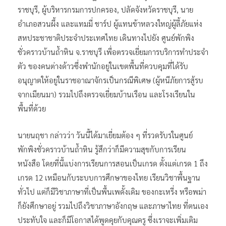
ราชบุรี, ผู้บริหารกรมการปกครอง, ปลัดจังหวัดราชบุรี, นาย
อำเภอสวนผึ้ง และแทมมี่ ชาร์ป ผู้แทนข้าหลวงใหญ่ผู้ลี้ภัยแห่ง
สหประชาชาติประจำประเทศไทย เดินทางไปยัง ศูนย์พักพิง
ชั่วคราวบ้านถ้ำหิน จ.ราชบุรี เพื่อตรวจเยี่ยมการบริการทำประจำ
ตัว ของคนต่างด้าวซึ่งพำนักอยู่ในเขตพื้นที่ควบคุมที่ได้รับ
อนุญาตให้อยู่ในราชอาณาจักรเป็นกรณีพิเศษ (ผู้หนีภัยการสู้รบ
จากเมียนมา) รวมไปถึงตรวจเยี่ยมบ้านเรือน และโรงเรียนใน
พื้นที่ด้วย
นายนฤชา กล่าวว่า วันนี้ได้มาเยี่ยมต้อง ๆ ที่รวดรับรในศูนย์
พักพิงชั่วคราวบ้านถ้ำหิน รู้สึกว่าก็มีความสุขกับการเรียน
หนังสือ โดยที่นี้แบ่งการเรียนการสอนเป็นเกรด ตั้งแต่เกรด 1 ถึง
เกรด 12 เหมือนกับระบบการศึกษาของไทย เรียนวิชาพื้นฐาน
ทั่วไป แต่ก็มีวิชาภาษาที่เป็นพื้นเพดั้งเดิม ของกะเหรี่ง หรือพม่า
ก็ยังศึกษาอยู่ รวมไปถึงวิชาภาษาอังกฤษ และภาษาไทย ที่ตนเอง
ประทับใจ และก็มีโอกาสได้พูดคุยกับคุณครู ซึ่งเราจะเพิ่มเติม