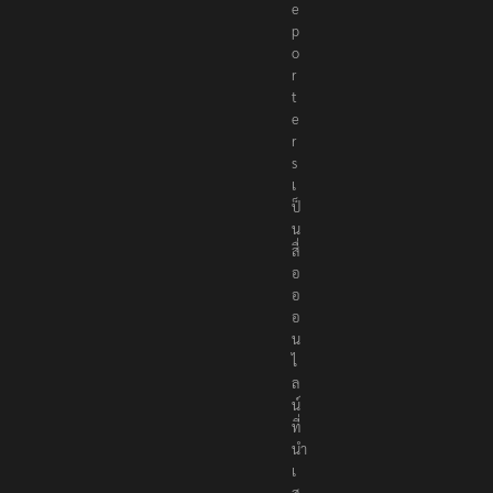
e
p
o
r
t
e
r
s
เ
ป็
น
สื่
อ
อ
อ
น
ไ
ล
น์
ที่
นำ
เ
ส