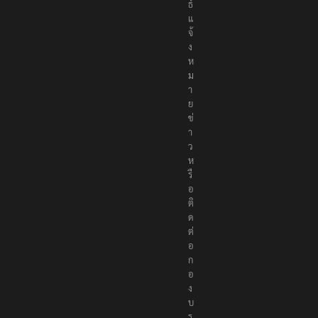
ธ์
แ
จ้
ง
ห
ม
า
ย
ข่
า
ว
ห
รื
อ
ติ
ด
ต่
อ
ก
อ
ง
บ
ร