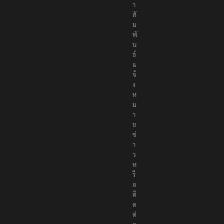
า
สั
ม
พั
น
ธ์
แ
จ้
ง
ห
ม
า
ย
ข่
า
ว
ห
รื
อ
ติ
ด
ต่