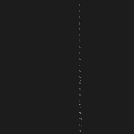
e
r
e
p
o
r
t
e
r
s
.
c
o
ติ
ด
ต่
อ
โ
ฆ
ษ
ณ
า