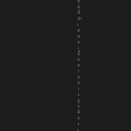
ล
น์
ที่
นำ
เ
ส
น
อ
เ
นื้
อ
ห
า
อ
ย่
า
ง
ถู
ก
ต้
อ
ง
เ