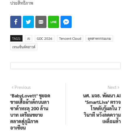
ประสิทธิภาพ
TAGS:
AI
GDC 2026
Tencent Cloud
อุตสาหกรรมเกม
เทนเซ็นต์คลาวด์
แนะแนว
Previous
Next
Previous
Next
post:
post:
‘BabyLovett’ ชูยอด
นศ. มจธ. พัฒนา AI
เรื่อง
ขายเสื้อผ้าเด็กบนลา
‘SmartLiva’ ตรวจ
ซาด้าทะลุ 200 ล้าน
โรคตับรู้ผลใน 7
บาท เตรียมขยาย
วินาที หวังลดความ
ตลาดสู่ภูมิภาค
เหลื่อมล้ำ
อาเซียน