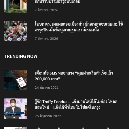
ถกปราบปรามอาวุธปืนเถื่อน
7 สิงหาคม 2026
โฆษก ตร. เผยผลสอบเบื้องต้น ผู้ก่อเหตุชอบเล่นเกมใช้
อาวุธปืน-ค้นข้อมูลเหตุรุนแรงก่อนลงมือ
7 สิงหาคม 2026
TRENDING NOW
เตือนภัย SMS หลอกลวง “คุณฝากเงินสำเร็จแล้ว
200,000 บาท”
24 มีนาคม 2021
รู้จัก Traffy Fondue – แจ้งผ่านไลน์ได้ไม่ต้อง โหลด
แอพใหม่ – แจ้งได้ทั่วไทย ไม่ใช่แค่ในกรุง
25 มิถุนายน 2022