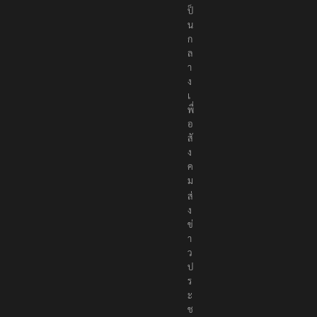
ป็
น
ก
ล
า
ง
เ
พื่
อ
สั
ง
ค
ม
ส่
ง
ข่
า
ว
ป
ร
ะ
ช