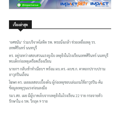
เรื่องล่าสุด
‘ยศชนัน’ ร่วมบริจาคโลหิต รพ. พระนั่งเกล้า ช่วยเหยื่อเหตุ รร.
เทพศิรินทร์ นนทบุรี
ตร. อยู่ระหว่างสอบสวนแรงจูงใจ เหตุยิงในโรงเรียนเทพศิรินทร์ นนทบุรี
พบเด็กก่อเหตุเครียดเรื่องเรียน
นายกฯ กลับเข้าทำเนียบฯ พร้อม ผบ.ตร.-ผบช.ก. คาดถกปราบปราม
อาวุธปืนเถื่อน
โฆษก ตร. เผยผลสอบเบื้องต้น ผู้ก่อเหตุชอบเล่นเกมใช้อาวุธปืน-ค้น
ข้อมูลเหตุรุนแรงก่อนลงมือ
รมว.สธ. เผย มีผู้บาดเจ็บจากเหตุยิงในโรงเรียน 22 ราย กระจายตัว
รักษาใน 6 รพ. วิกฤต 9 ราย