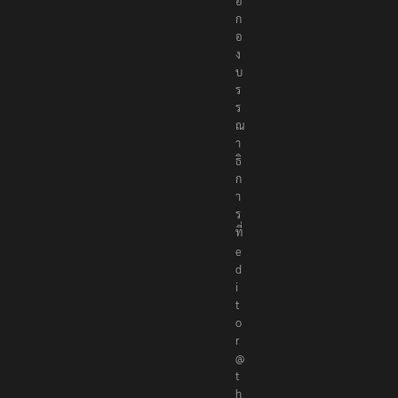
อ
ก
อ
ง
บ
ร
ร
ณ
า
ธิ
ก
า
ร
ที่
e
d
i
t
o
r
@
t
h