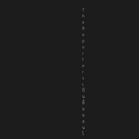
T
h
e
R
e
p
o
r
t
e
r
s
เ
ป็
น
สื่
อ
อ
อ
น
ไ