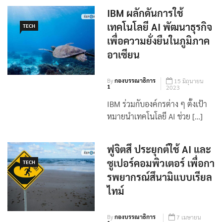
IBM ผลักดันการใช้
เทคโนโลยี AI พัฒนาธุรกิจ
TECH
เพื่อความยั่งยืนในภูมิภาค
อาเซียน
By
กองบรรณาธิการ
15 มิถุนายน
1
2023
IBM ร่วมกับองค์กรต่าง ๆ ตั้งเป้า
หมายนำเทคโนโลยี AI ช่วย […]
ฟูจิตสึ ประยุกต์ใช้ AI และ
ซูเปอร์คอมพิวเตอร์ เพื่อกา
TECH
รพยากรณ์สึนามิแบบเรียล
ไทม์