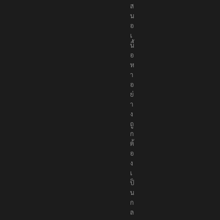
เ
ส
น
อ
เ
นื้
อ
ห
า
อ
ย่
า
ง
ถู
ก
ต้
อ
ง
เ
ป็
น
ก