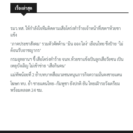
เรื่องล่าสุด
รมว.ทส. ให้กำลังใจทีมติดตามเสือโคร่งทำร้ายเจ้าหน้าที่เขตฯห้วยขา
แข้ง
‘ภาคประชาสังคม’ รวมตัวคัดค้าน ‘มิน ออง ไลง์’ เยือนไทย ขึงป้าย ‘ไม่
ต้อนรับอาชญากร’
กรมอุทยานฯ ชี้ เสือโคร่งทำร้าย จนท.ห้วยขาแข้งเป็นลูกเสือวัยซน เป็น
เหตุบังเอิญ ไม่เข้าข่าย ‘เสือกินคน’
แม่ทัพน้อยที่ 2 ย้ำบทบาทสื่อมวลชนหนุนภารกิจความมั่นคงชายแดน
โฆษก ทบ. ย้ำ ชายแดนไทย–กัมพูชา ยังปกติ ยัน ไทยเฝ้าระวังเตรียม
พร้อมตลอด 24 ชม.