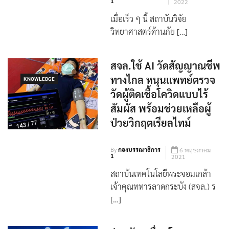
By
กองบรรณาธิการ
7 เมษายน
1
2022
เมื่อเร็ว ๆ นี้ สถาบันวิจัย
วิทยาศาสตร์ด้านภัย […]
สจล.ใช้ AI วัดสัญญาณชีพ
ทางไกล หนุนแพทย์ตรวจ
KNOWLEDGE
วัดผู้ติดเชื้อโควิดแบบไร้
สัมผัส พร้อมช่วยเหลือผู้
ป่วยวิกฤตเรียลไทม์
By
กองบรรณาธิการ
6 พฤษภาคม
1
2021
สถาบันเทคโนโลยีพระจอมเกล้า
เจ้าคุณทหารลาดกระบัง (สจล.) ร
[…]