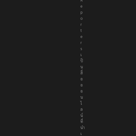
R
e
p
o
r
t
e
r
s
เ
ป็
น
สื่
อ
อ
อ
น
ไ
ล
น์
ที่
นำ