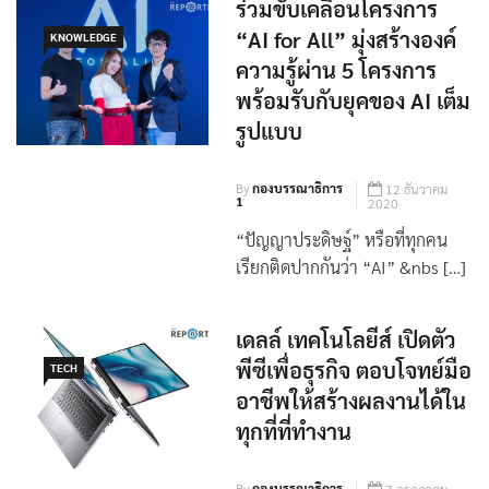
ร่วมขับเคลื่อนโครงการ
“AI for All” มุ่งสร้างองค์
KNOWLEDGE
ความรู้ผ่าน 5 โครงการ
พร้อมรับกับยุคของ AI เต็ม
รูปแบบ
By
กองบรรณาธิการ
12 ธันวาคม
1
2020
“ปัญญาประดิษฐ์” หรือที่ทุกคน
เรียกติดปากกันว่า “AI” &nbs […]
เดลล์ เทคโนโลยีส์ เปิดตัว
พีซีเพื่อธุรกิจ ตอบโจทย์มือ
TECH
อาชีพให้สร้างผลงานได้ใน
ทุกที่ที่ทำงาน