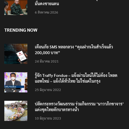
แม่ทัพน้อยที่ 2 ย้ำบทบาทสื่อมวลชนหนุนภารกิจความ
มั่นคงชายแดน
6 สิงหาคม 2026
TRENDING NOW
เตือนภัย SMS หลอกลวง “คุณฝากเงินสำเร็จแล้ว
200,000 บาท”
24 มีนาคม 2021
รู้จัก Traffy Fondue – แจ้งผ่านไลน์ได้ไม่ต้อง โหลด
แอพใหม่ – แจ้งได้ทั่วไทย ไม่ใช่แค่ในกรุง
25 มิถุนายน 2022
ปลัดกระทรวงวัฒนธรรม ร่วมกิจกรรม ‘นาวาภิกขาจาร’
แต่งชุดไทยตักบาตรทางน้ำ
10 มิถุนายน 2023