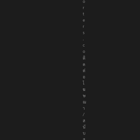
p
o
r
t
e
r
s
.
c
o
ติ
ด
ต่
อ
โ
ฆ
ษ
ณ
า
/
ส
นั
บ