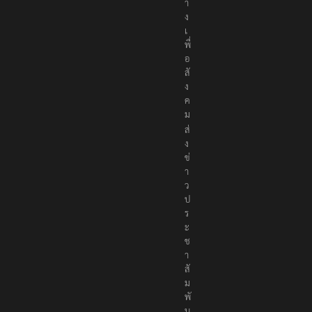
ล
า
ง
เ
พื่
อ
สั
ง
ค
ม
ส่
ง
ข่
า
ว
ป
ร
ะ
ช
า
สั
ม
พั