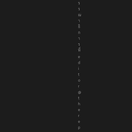
บ
ร
ร
ณ
า
ธิ
ก
า
ร
ที่
e
d
i
t
o
r
@
t
h
e
r
e