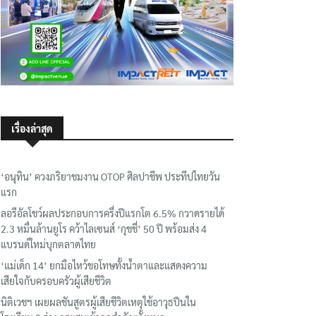
เรื่องล่าสุด
‘อนุทิน’ ควงภริยาชมงาน OTOP ศิลปาชีพ ประทีปไทยวัน
แรก
ลอรีอัลโชว์ผลประกอบการครึ่งปีแรกโต 6.5% กวาดรายได้
2.3 หมื่นล้านยูโร คว้าไลเซนส์ ‘กุชชี่’ 50 ปี พร้อมส่ง 4
แบรนด์ใหม่บุกตลาดไทย
‘แม่เด็ก 14’ ยกมือไหว้ขอโทษทั้งน้ำตาและแสดงความ
เสียใจกับครอบครัวผู้เสียชีวิต
นิติเวชฯ เผยผลชันสูตรผู้เสียชีวิตเหตุใช้อาวุธปืนใน