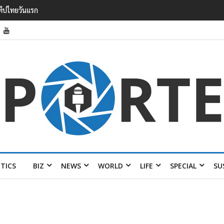
รายได้ 2.3 หมื่นล้านยูโร คว้าไลเซนส์ ‘กุชชี่’ 50 ปี พร้อมส่ง 4 แบรนด์ใหม่บ
ITICS
BIZ
NEWS
WORLD
LIFE
SPECIAL
SU