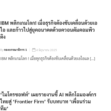
IBM พลิกเกมโลก! เมื่อธุรกิจต้องขับเคลื่อนด้วยเอ
ไอ และก้าวไปสู่ยุคอนาคตด้วยควอนตัมคอมพิว
ติง
By
กองบรรณาธิการ 1
4 มิถุนายน 2025
IBM พลิกเกมโลก ! เมื่อทุกธุรกิจต้องขับเคลื่อนด้วยเอไอแล […]
‘ไมโครซอฟท์’ เผยรายงานชี้ AI พลิกโฉมองค์กร
ไทยสู่ ‘Frontier Firm’ รับบทบาท ‘เพื่อนร่วม
ทีม’