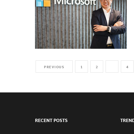
PREVIOUS
1
2
3
4
RECENT POSTS
TREN