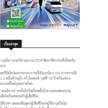
เรื่องล่าสุด
‘อนุทิน’ ควงภริยาชมงาน OTOP ศิลปาชีพ ประทีปไทยวัน
แรก
ลอรีอัลโชว์ผลประกอบการครึ่งปีแรกโต 6.5% กวาดรายได้
2.3 หมื่นล้านยูโร คว้าไลเซนส์ ‘กุชชี่’ 50 ปี พร้อมส่ง 4
แบรนด์ใหม่บุกตลาดไทย
‘แม่เด็ก 14’ ยกมือไหว้ขอโทษทั้งน้ำตาและแสดงความ
เสียใจกับครอบครัวผู้เสียชีวิต
นิติเวชฯ เผยผลชันสูตรผู้เสียชีวิตเหตุใช้อาวุธปืนใน