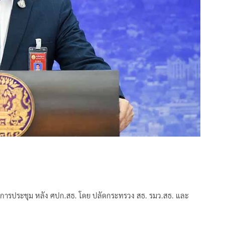
ลการประชุม หลัง ศปก.สธ. โดย ปลัดกระทรวง สธ. รมว.สธ. และ