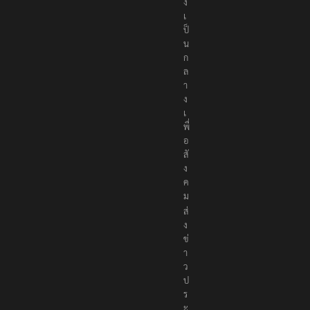
ง
เ
ป็
น
ก
ล
า
ง
เ
พื่
อ
สั
ง
ค
ม
ส่
ง
ข่
า
ว
ป
ร
ะ