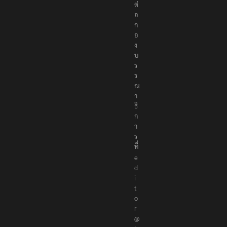
ต่
อ
ก
อ
ง
บ
ร
ร
ณ
า
ธิ
ก
า
ร
ที่
e
d
i
t
o
r
@