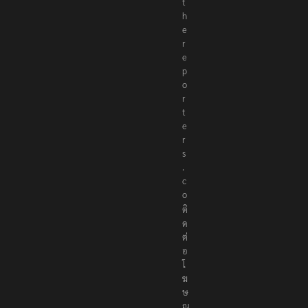
t
h
e
r
e
p
o
r
t
e
r
s
.
c
o
ติ
ด
ต่
อ
โ
ฆ
ษ
ณ