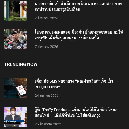
นายกฯ กลับเข้าทำเนียบฯ พร้อม ผบ.ตร.-ผบช.ก. คาด
ถกปราบปรามอาวุธปืนเถื่อน
7 สิงหาคม 2026
โฆษก ตร. เผยผลสอบเบื้องต้น ผู้ก่อเหตุชอบเล่นเกมใช้
อาวุธปืน-ค้นข้อมูลเหตุรุนแรงก่อนลงมือ
7 สิงหาคม 2026
TRENDING NOW
เตือนภัย SMS หลอกลวง “คุณฝากเงินสำเร็จแล้ว
200,000 บาท”
24 มีนาคม 2021
รู้จัก Traffy Fondue – แจ้งผ่านไลน์ได้ไม่ต้อง โหลด
แอพใหม่ – แจ้งได้ทั่วไทย ไม่ใช่แค่ในกรุง
25 มิถุนายน 2022