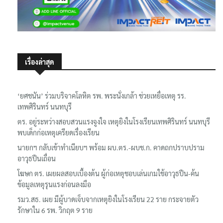
เรื่องล่าสุด
‘ยศชนัน’ ร่วมบริจาคโลหิต รพ. พระนั่งเกล้า ช่วยเหยื่อเหตุ รร.
เทพศิรินทร์ นนทบุรี
ตร. อยู่ระหว่างสอบสวนแรงจูงใจ เหตุยิงในโรงเรียนเทพศิรินทร์ นนทบุรี
พบเด็กก่อเหตุเครียดเรื่องเรียน
นายกฯ กลับเข้าทำเนียบฯ พร้อม ผบ.ตร.-ผบช.ก. คาดถกปราบปราม
อาวุธปืนเถื่อน
โฆษก ตร. เผยผลสอบเบื้องต้น ผู้ก่อเหตุชอบเล่นเกมใช้อาวุธปืน-ค้น
ข้อมูลเหตุรุนแรงก่อนลงมือ
รมว.สธ. เผย มีผู้บาดเจ็บจากเหตุยิงในโรงเรียน 22 ราย กระจายตัว
รักษาใน 6 รพ. วิกฤต 9 ราย