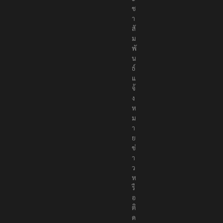
ช
า
สั
ม
พั
น
ธ์
แ
จ้
ง
ห
ม
า
ย
ข่
า
ว
ห
รื
อ
ติ
ด