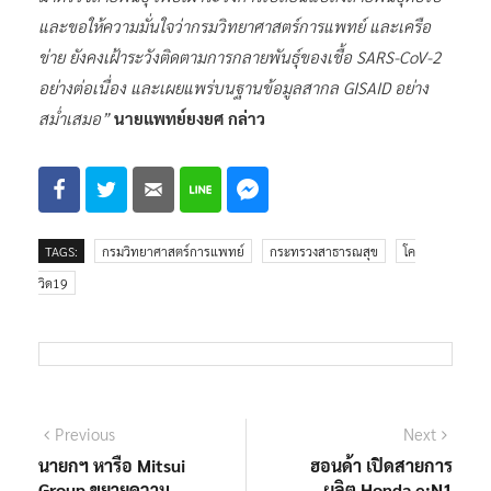
และขอให้ความมั่นใจว่ากรมวิทยาศาสตร์การแพทย์ และเครือ
ข่าย ยังคงเฝ้าระวังติดตามการกลายพันธุ์ของเชื้อ SARS-CoV-2
อย่างต่อเนื่อง และเผยแพร่บนฐานข้อมูลสากล GISAID อย่าง
สม่ำเสมอ”
นายแพทย์ยงยศ กล่าว
TAGS:
กรมวิทยาศาสตร์การแพทย์
กระทรวงสาธารณสุข
โค
วิด19
แนะแนว
Previous
Next
Previous
Next
post:
post:
นายกฯ หารือ Mitsui
ฮอนด้า เปิดสายการ
เรื่อง
Group ขยายความ
ผลิต Honda e:N1