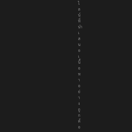
ไ
ล
น์
ที่
นำ
เ
ส
น
อ
เ
นื้
อ
ห
า
อ
ย่
า
ง
ถู
ก
ต้
อ