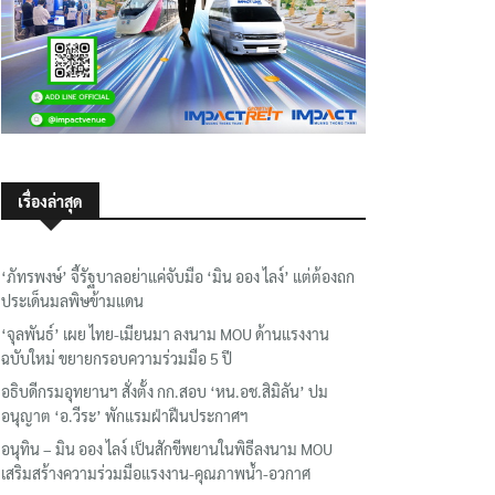
เรื่องล่าสุด
‘ภัทรพงษ์’ จี้รัฐบาลอย่าแค่จับมือ ‘มิน ออง ไลง์’ แต่ต้องถก
ประเด็นมลพิษข้ามแดน
‘จุลพันธ์’ เผย ไทย-เมียนมา ลงนาม MOU ด้านแรงงาน
ฉบับใหม่ ขยายกรอบความร่วมมือ 5 ปี
อธิบดีกรมอุทยานฯ​ สั่งตั้ง กก.สอบ ‘หน.อช.สิมิลัน’ ปม
อนุญาต ‘อ.วีระ’ พักแรมฝ่าฝืนประกาศฯ
อนุทิน – มิน ออง ไลง์ เป็นสักขีพยานในพิธีลงนาม MOU
เสริมสร้างความร่วมมือแรงงาน-คุณภาพน้ำ-อวกาศ