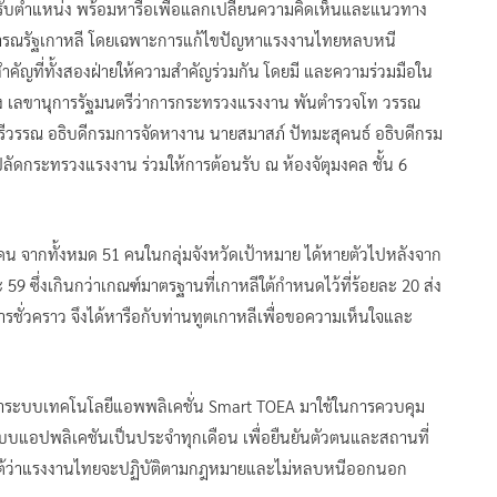
รับตำแหน่ง พร้อมหารือเพื่อแลกเปลี่ยนความคิดเห็นและแนวทาง
ธารณรัฐเกาหลี โดยเฉพาะการแก้ไขปัญหาแรงงานไทยหลบหนี
ัญที่ทั้งสองฝ่ายให้ความสำคัญร่วมกัน โดยมี และความร่วมมือใน
ง เลขานุการรัฐมนตรีว่าการกระทรวงแรงงาน พันตำรวจโท วรรณ
วรรณ อธิบดีกรมการจัดหางาน นายสมาสภ์ ปัทมะสุคนธ์ อธิบดีกรม
ยปลัดกระทรวงแรงงาน ร่วมให้การต้อนรับ ณ ห้องจัตุมงคล ชั้น 6
คน จากทั้งหมด 51 คนในกลุ่มจังหวัดเป้าหมาย ได้หายตัวไปหลังจาก
 59 ซึ่งเกินกว่าเกณฑ์มาตรฐานที่เกาหลีใต้กำหนดไว้ที่ร้อยละ 20 ส่ง
การชั่วคราว จึงได้หารือกับท่านทูตเกาหลีเพื่อขอความเห็นใจและ
้นำระบบเทคโนโลยีแอพพลิเคชั่น Smart TOEA มาใช้ในการควบคุม
บแอปพลิเคชันเป็นประจำทุกเดือน เพื่อยืนยันตัวตนและสถานที่
าหลีใต้ว่าแรงงานไทยจะปฏิบัติตามกฎหมายและไม่หลบหนีออกนอก