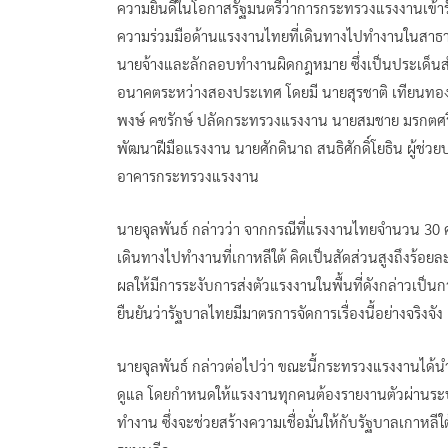
ความยินดีในโอกาสรัฐมนตรีว่าการกระทรวงแรงงานเข้า
ความร่วมมือด้านแรงงานไทยที่เดินทางไปทำงานในสา
นายจ้างและลักลอบทำงานผิดกฎหมาย ซึ่งเป็นประเด็นสำค
อนาคตระหว่างสองประเทศ โดยมี นายสุรชาติ เทียนทอ
พงษ์ คชรักษ์ ปลัดกระทรวงแรงงาน นายสมชาย มรกตศรี
พัฒนาฝีมือแรงงาน นายศักดินาถ สนธิศักดิ์โยธิน ผู้ช่ว
อาคารกระทรวงแรงงาน
นายจุลพันธ์ กล่าวว่า จากกรณีที่แรงงานไทยจำนวน 30 
เดินทางไปทำงานที่เกาหลีใต้ คิดเป็นสัดส่วนสูงถึงร้อยละ
ผลให้มีการระงับการส่งตัวแรงงานในพื้นที่ดังกล่าวเป็น
ยืนยันว่ารัฐบาลไทยมีมาตรการจัดการเรื่องนี้อย่างจริงจัง
นายจุลพันธ์ กล่าวต่อไปว่า ขณะนี้กระทรวงแรงงานได
ดูแล โดยกำหนดให้แรงงานทุกคนต้องรายงานตัวผ่านระบ
ทำงาน ซึ่งจะช่วยสร้างความเชื่อมั่นให้กับรัฐบาลเก