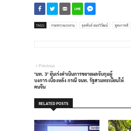
TAGS:
กระทรวงแรงงาน
จุลพันธ์ อมรวิวัฒน์
ทูตเกาหลี
แนะแนว
Previous
Previous
post:
‘มท. 3’ ยันเร่งดำเนินการขยายผลจับกุมผู้
เรื่อง
บงการ-เบื้องหลัง กรณี จนท. รัฐสวมทะเบียนให้
คนจีน
RELATED POSTS