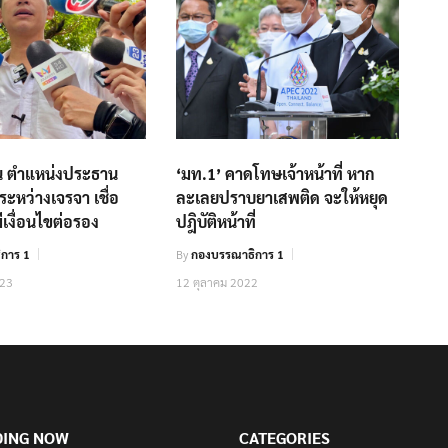
ยัน ตำแหน่งประธาน
‘มท.1’ คาดโทษเจ้าหน้าที่ หาก
่ระหว่างเจรจา เชื่อ
ละเลยปราบยาเสพติด จะให้หยุด
มีเงื่อนไขต่อรอง
ปฎิบัติหน้าที่
การ 1
By
กองบรรณาธิการ 1
023
12 ตุลาคม 2022
DING NOW
CATEGORIES