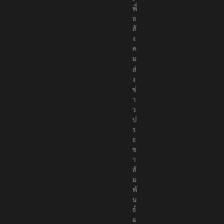
พื่
อ
สั
ง
ค
ม
ส่
ง
ข่
า
ว
ป
ร
ะ
ช
า
สั
ม
พั
น
ธ์
แ