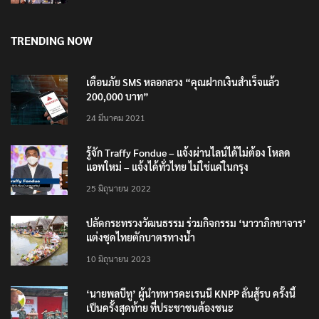
TRENDING NOW
เตือนภัย SMS หลอกลวง “คุณฝากเงินสำเร็จแล้ว
200,000 บาท”
24 มีนาคม 2021
รู้จัก Traffy Fondue – แจ้งผ่านไลน์ได้ไม่ต้อง โหลด
แอพใหม่ – แจ้งได้ทั่วไทย ไม่ใช่แค่ในกรุง
25 มิถุนายน 2022
ปลัดกระทรวงวัฒนธรรม ร่วมกิจกรรม ‘นาวาภิกขาจาร’
แต่งชุดไทยตักบาตรทางน้ำ
10 มิถุนายน 2023
‘นายพลบีทู’ ผู้นำทหารคะเรนนี KNPP ลั่นสู้รบ ครั้งนี้
เป็นครั้งสุดท้าย ที่ประชาชนต้องชนะ