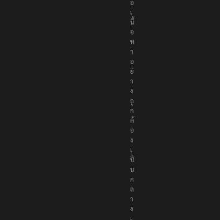
อ
เ
นื้
อ
ห
า
อ
ย่
า
ง
ถู
ก
ต้
อ
ง
เ
ป็
น
ก
ล
า
ง
เ