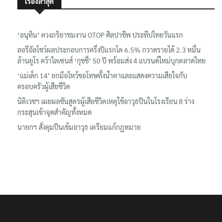
เรื่องล่าสุด
‘อนุทิน’ ควงภริยาชมงาน OTOP ศิลปาชีพ ประทีปไทยวันแรก
ลอรีอัลโชว์ผลประกอบการครึ่งปีแรกโต 6.5% กวาดรายได้ 2.3 หมื่น
ล้านยูโร คว้าไลเซนส์ ‘กุชชี่’ 50 ปี พร้อมส่ง 4 แบรนด์ใหม่บุกตลาดไทย
‘แม่เด็ก 14’ ยกมือไหว้ขอโทษทั้งน้ำตาและแสดงความเสียใจกับ
ครอบครัวผู้เสียชีวิต
นิติเวชฯ เผยผลชันสูตรผู้เสียชีวิตเหตุใช้อาวุธปืนในโรงเรียน 8 ร่าง
กระสุนเข้าจุดสำคัญทั้งหมด
นายกฯ สั่งคุมปืนเข้มอาวุธ เตรียมแก้กฎหมาย