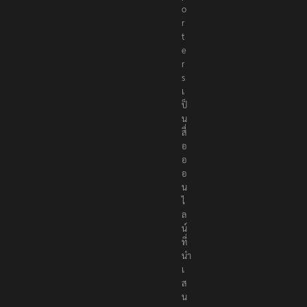
o
r
t
e
r
s
เ
ป็
น
สื่
อ
อ
อ
น
ไ
ล
น์
ที่
นำ
เ
ส
น