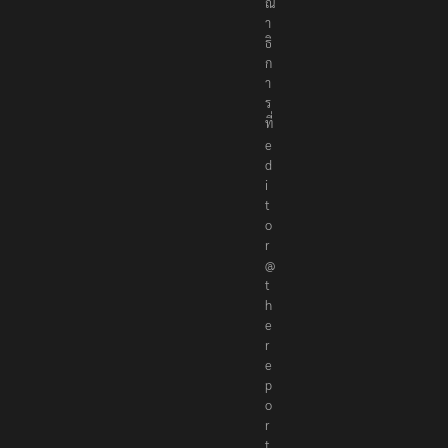
ณ
า
ธิ
ก
า
ร
ที่
e
d
i
t
o
r
@
t
h
e
r
e
p
o
r
t