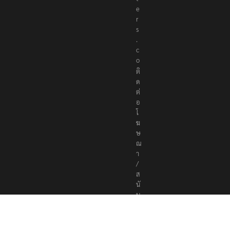
e
r
s
.
c
o
ติ
ด
ต่
อ
โ
ฆ
ษ
ณ
า
/
ส
นั
บ
ส
นุ
น