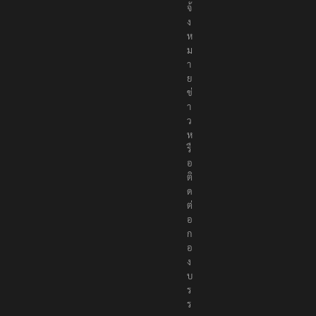
จ้
ง
ห
ม
า
ย
ข่
า
ว
ห
รื
อ
ติ
ด
ต่
อ
ก
อ
ง
บ
ร
ร