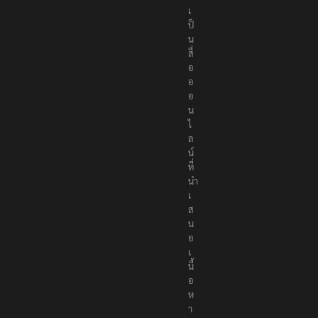
เ
ป็
น
สื่
อ
อ
อ
น
ไ
ล
น์
ที่
นำ
เ
ส
น
อ
เ
นื้
อ
ห
า