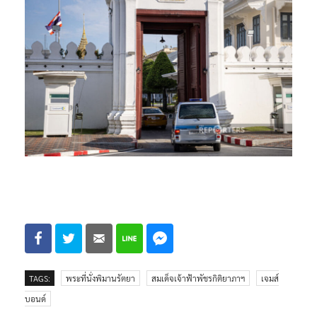
TAGS:
พระที่นั่งพิมานรัตยา
สมเด็จเจ้าฟ้าพัชรกิติยาภาฯ
เจมส์
บอนด์