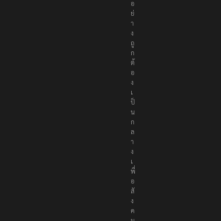
อ
ย่
า
ง
ถู
ก
ต้
อ
ง
เ
ป็
น
ก
ล
า
ง
เ
พื่
อ
สั
ง
ค
ม