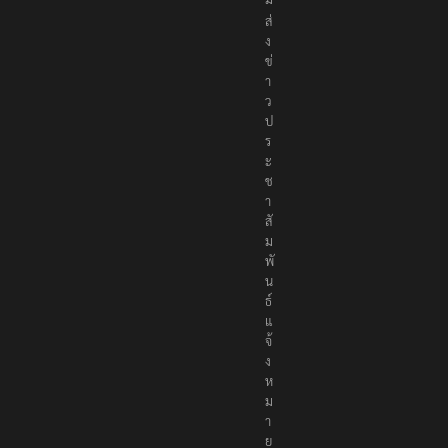
ส่
ง
ข่
า
ว
ป
ร
ะ
ช
า
สั
ม
พั
น
ธ์
แ
จ้
ง
ห
ม
า
ย