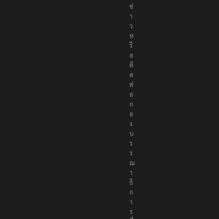
ข่
า
ว
ห
รื
อ
ติ
ด
ต่
อ
ก
อ
ง
บ
ร
ร
ณ
า
ธิ
ก
า
ร