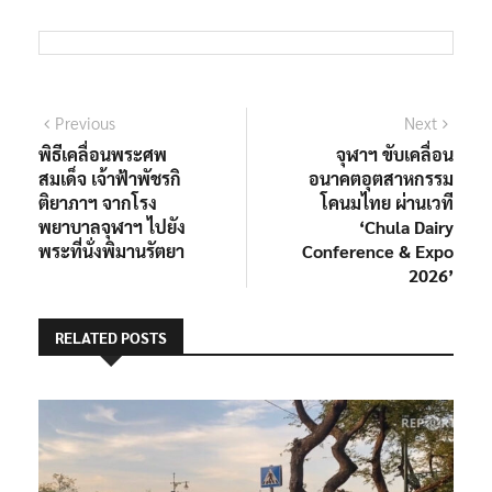
แนะแนว
Previous
Next
Previous
Next
post:
post:
พิธีเคลื่อนพระศพ
จุฬาฯ ขับเคลื่อน
เรื่อง
สมเด็จ เจ้าฟ้าพัชรกิ
อนาคตอุตสาหกรรม
ติยาภาฯ จากโรง
โคนมไทย ผ่านเวที
พยาบาลจุฬาฯ ไปยัง
‘Chula Dairy
พระที่นั่งพิมานรัตยา
Conference & Expo
2026’
RELATED POSTS