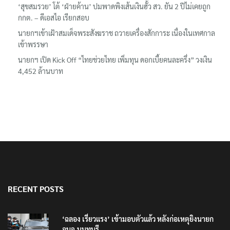
‘สุขสมรวย’ โต้ ‘ฝ่ายค้าน’ ปมพาดพิงเส้นเงินฮั้ว สว. ยัน 2 ปีไม่เคยถูก
กกต. – ดีเอสไอ เรียกสอบ
นายกฯเข้าเฝ้าสมเด็จพระสังฆราช ถวายเครื่องสักการะ เนื่องในเทศกาล
เข้าพรรษา
นายกฯ เปิด Kick Off “ไทยช่วยไทย เพิ่มทุน ดอกเบี้ยคนละครึ่ง” วงเงิน
4,452 ล้านบาท
RECENT POSTS
‘ฉลอง เรี่ยวแรง’ เข้ามอบตัวแล้ว หลังก่อเหตุยิงนายก
อบจ.นนทบุรี