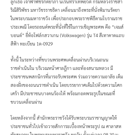
ลูกเธอ เจ้าฟ้าพัชรกิติยาภา นเรนทิราเทพยวดี กรมหลวงราชสา
ริณีสิริพัชร มหาวัชรราชธิดา เคลื่อนมาถึงพระที่นั่งพิมานรัตยา
ในพระบรมมหาราชวัง เพื่อประกอบพระราชพิธีตามโบราณราช
ประเพณี โดยรถยนต์พระที่นั่งที่ใช้ในการเชิญพระศพ คือ “เจมส์
บอนด์” ยี่ห้อโฟล์กสวาเกน (Volkswagen) รุ่น T4 สีเทาคาดแถบ
สีฟ้า ทะเบียน 1ด-0929
ทั้งนี้ ในระหว่างที่ขบวนพระศพเคลื่อนผ่านบริเวณถนน
ราชดำเนินใน บริเวณหน้าศาลฎีกา และท้องสนามหลวง มี
ประชาชนพสกนิกรที่มารอรับพระศพ ร่วมถวายความอาลัย เต็ม
สองฝั่งของถนนราชดำเนิน โดยบรรยากาศเต็มไปด้วยความโศก
เศร้า มีประชาชนบางคนร้องไห้ พร้อมกอดพระรูปในขณะที่
ขบวนเคลื่อนผ่าน
โดยหลังจากนี้ สำนักพระราชวังได้รับพระบรมราชานุญาตให้
ประชาชนทั่วไปเข้าถวายสักการะเบื้องหน้าพระรูป ณ ศาลาสห
ทัยสมาคม ในพระบรมมหาราชวัง ทุกวัน ตั้งแต่เวลา 08.30 น.