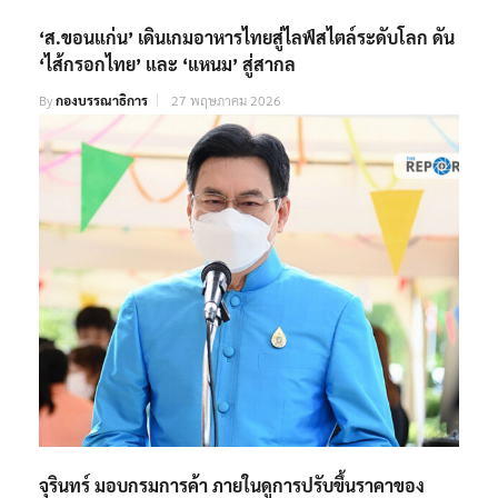
‘ส.ขอนแก่น’ เดินเกมอาหารไทยสู่ไลฟ์สไตล์ระดับโลก ดัน
‘ไส้กรอกไทย’ และ ‘แหนม’ สู่สากล
By
กองบรรณาธิการ
27 พฤษภาคม 2026
จุรินทร์ มอบกรมการค้า ภายในดูการปรับขึ้นราคาของ