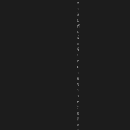
ช
า
สั
ม
พั
น
ธ์
แ
จ้
ง
ห
ม
า
ย
ข่
า
ว
ห
รื
อ
ติ
ด