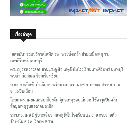
เรื่องล่าสุด
‘ยศชนัน’ ร่วมบริจาคโลหิต รพ. พระนั่งเกล้า ช่วยเหยื่อเหตุ รร.
เทพศิรินทร์ นนทบุรี
ตร. อยู่ระหว่างสอบสวนแรงจูงใจ เหตุยิงในโรงเรียนเทพศิรินทร์ นนทบุรี
พบเด็กก่อเหตุเครียดเรื่องเรียน
นายกฯ กลับเข้าทำเนียบฯ พร้อม ผบ.ตร.-ผบช.ก. คาดถกปราบปราม
อาวุธปืนเถื่อน
โฆษก ตร. เผยผลสอบเบื้องต้น ผู้ก่อเหตุชอบเล่นเกมใช้อาวุธปืน-ค้น
ข้อมูลเหตุรุนแรงก่อนลงมือ
รมว.สธ. เผย มีผู้บาดเจ็บจากเหตุยิงในโรงเรียน 22 ราย กระจายตัว
รักษาใน 6 รพ. วิกฤต 9 ราย