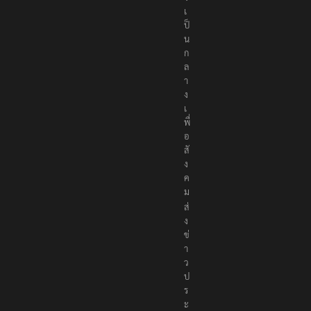
เ
ป็
น
ก
ล
า
ง
เ
พื่
อ
สั
ง
ค
ม
ส่
ง
ข่
า
ว
ป
ร
ะ