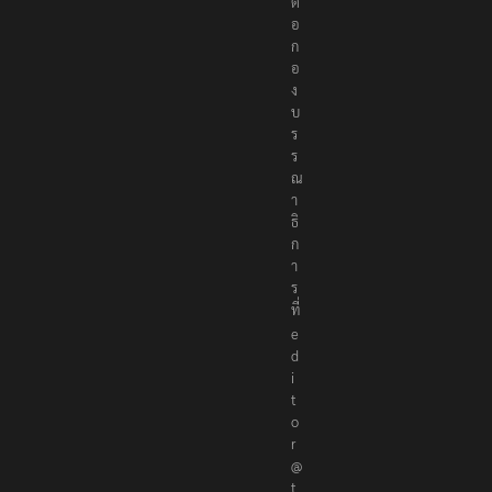
ต่
อ
ก
อ
ง
บ
ร
ร
ณ
า
ธิ
ก
า
ร
ที่
e
d
i
t
o
r
@
t