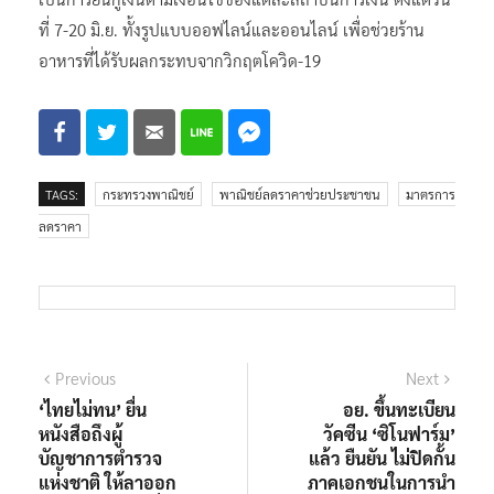
ที่ 7-20 มิ.ย. ทั้งรูปแบบออฟไลน์และออนไลน์ เพื่อช่วยร้าน
อาหารที่ได้รับผลกระทบจากวิกฤตโควิด-19
TAGS:
กระทรวงพาณิชย์
พาณิชย์ลดราคาช่วยประชาชน
มาตรการ
ลดราคา
แนะแนว
Previous
Next
Previous
Next
post:
post:
‘ไทยไม่ทน’ ยื่น
อย. ขึ้นทะเบียน
เรื่อง
หนังสือถึงผู้
วัคซีน ‘ซิโนฟาร์ม’
บัญชาการตำรวจ
แล้ว ยืนยัน ไม่ปิดกั้น
แห่งชาติ ให้ลาออก
ภาคเอกชนในการนำ