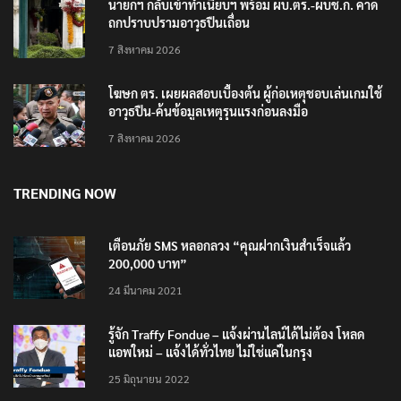
นายกฯ กลับเข้าทำเนียบฯ พร้อม ผบ.ตร.-ผบช.ก. คาด
ถกปราบปรามอาวุธปืนเถื่อน
7 สิงหาคม 2026
โฆษก ตร. เผยผลสอบเบื้องต้น ผู้ก่อเหตุชอบเล่นเกมใช้
อาวุธปืน-ค้นข้อมูลเหตุรุนแรงก่อนลงมือ
7 สิงหาคม 2026
TRENDING NOW
เตือนภัย SMS หลอกลวง “คุณฝากเงินสำเร็จแล้ว
200,000 บาท”
24 มีนาคม 2021
รู้จัก Traffy Fondue – แจ้งผ่านไลน์ได้ไม่ต้อง โหลด
แอพใหม่ – แจ้งได้ทั่วไทย ไม่ใช่แค่ในกรุง
25 มิถุนายน 2022