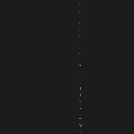
h
e
r
e
p
o
r
t
e
r
s
.
c
o
ติ
ด
ต่
อ
โ
ฆ
ษ
ณ