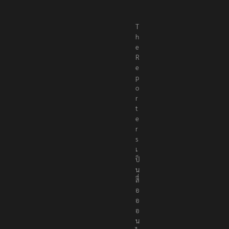
T
h
e
R
e
p
o
r
t
e
r
s
เ
ป็
น
สื่
อ
อ
อ
น