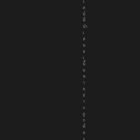
ไ
ล
น์
ที่
นำ
เ
ส
น
อ
เ
นื้
อ
ห
า
อ
ย่
า
ง
ถู
ก
ต้
อ
ง