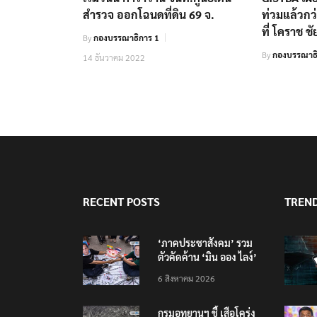
สำรวจ ออกโฉนดที่ดิน 69 จ.
ท่วมแล้วกว
ที่ โคราช ชัย
By
กองบรรณาธิการ 1
By
กองบรรณาธิ
14 ธันวาคม 2022
RECENT POSTS
TREN
‘ภาคประชาสังคม’ รวม
ตัวคัดค้าน ‘มิน ออง ไลง์’
เยือนไทย ขึงป้าย ‘ไม่
6 สิงหาคม 2026
ต้อนรับอาชญากร’
กรมอุทยานฯ ชี้ เสือโคร่ง