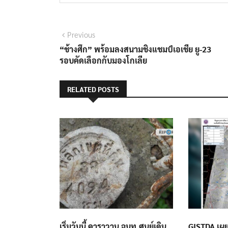
แนะแนว
Previous
Previous
post:
“ช้างศึก” พร้อมลงสนามชิงแชมป์เอเชีย ยู-23
เรื่อง
รอบคัดเลือกกับมองโกเลีย
RELATED POSTS
เริ่มวันนี้ คาราวาน จนท.ศูนย์เดิน
GISTDA เผย