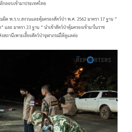
อนลักลอบเข้ามาประเทศไทย
ความผิด พ.ร.บ.สงวนและคุ้มครองสัตว์ป่า พ.ศ. 2562 มาตรา 17 ฐาน ”
าต” และ มาตรา 23 ฐาน ” นำเข้าสัตว์ป่าคุ้มครองเข้ามาในราช
สถานีเพาะเลี้ยงสัตว์ป่าจุฬาภรณ์ให้ดูแลต่อ