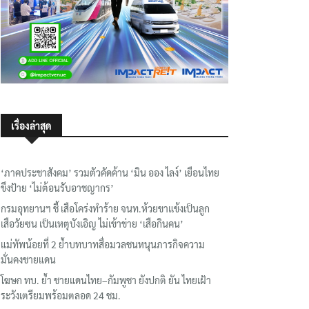
เรื่องล่าสุด
‘ภาคประชาสังคม’ รวมตัวคัดค้าน ‘มิน ออง ไลง์’ เยือนไทย
ขึงป้าย ‘ไม่ต้อนรับอาชญากร’
กรมอุทยานฯ ชี้ เสือโคร่งทำร้าย จนท.ห้วยขาแข้งเป็นลูก
เสือวัยซน เป็นเหตุบังเอิญ ไม่เข้าข่าย ‘เสือกินคน’
แม่ทัพน้อยที่ 2 ย้ำบทบาทสื่อมวลชนหนุนภารกิจความ
มั่นคงชายแดน
โฆษก ทบ. ย้ำ ชายแดนไทย–กัมพูชา ยังปกติ ยัน ไทยเฝ้า
ระวังเตรียมพร้อมตลอด 24 ชม.