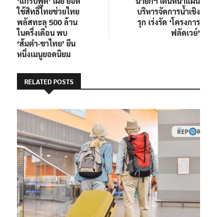
‘แกร็บฟู้ด’ เผย ยอด
นายกฯ เดินหน้าแผน
เรื่อง
ใช้สิทธิ์ไทยช่วยไทย
บริหารจัดการน้ำเชิง
พลัสทะลุ 500 ล้าน
รุก เร่งรัด ‘โครงการ
ในครึ่งเดือน พบ
ฟลัดเวย์’
‘ส้มตำ-ชาไทย’ ยืน
หนึ่งเมนูยอดนิยม
RELATED POSTS