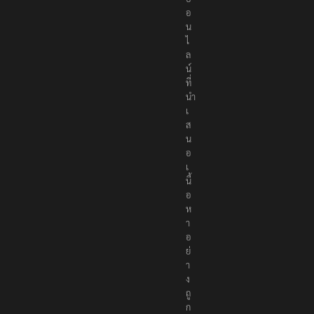
อ
น
ไ
ล
น์
ที่
นำ
เ
ส
น
อ
เ
นื้
อ
ห
า
อ
ย่
า
ง
ถู
ก