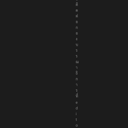
ติ
ด
ต่
อ
ก
อ
ง
บ
ร
ร
ณ
า
ธิ
ก
า
ร
ที่
e
d
i
t
o