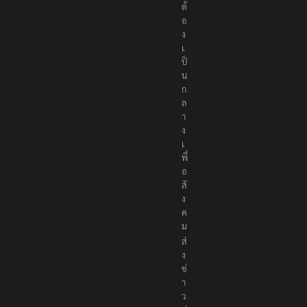
ต้
อ
ง
เ
ป็
น
ก
ล
า
ง
เ
พื่
อ
สั
ง
ค
ม
ส่
ง
ข่
า
ว