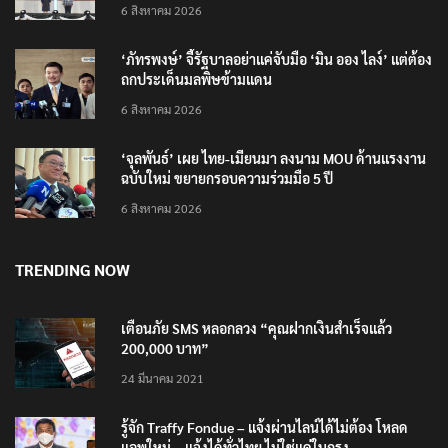
โลกใหม่
6 สิงหาคม 2026
‘ภัทรพงษ์’ จี้รัฐบาลอย่าแค่จับมือ ‘มิน ออง ไลง์’ แต่ต้อง
ถกประเด็นมลพิษข้ามแดน
6 สิงหาคม 2026
‘จุลพันธ์’ เผย ไทย-เมียนมา ลงนาม MOU ด้านแรงงาน
ฉบับใหม่ ขยายกรอบความร่วมมือ 5 ปี
6 สิงหาคม 2026
TRENDING NOW
เตือนภัย SMS หลอกลวง “คุณฝากเงินสำเร็จแล้ว
200,000 บาท”
24 มีนาคม 2021
รู้จัก Traffy Fondue – แจ้งผ่านไลน์ได้ไม่ต้อง โหลด
แอพใหม่ – แจ้งได้ทั่วไทย ไม่ใช่แค่ในกรุง