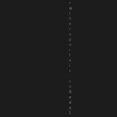
r
@
t
h
e
r
e
p
o
r
t
e
r
s
.
c
o
ติ
ด
ต่
อ
โ