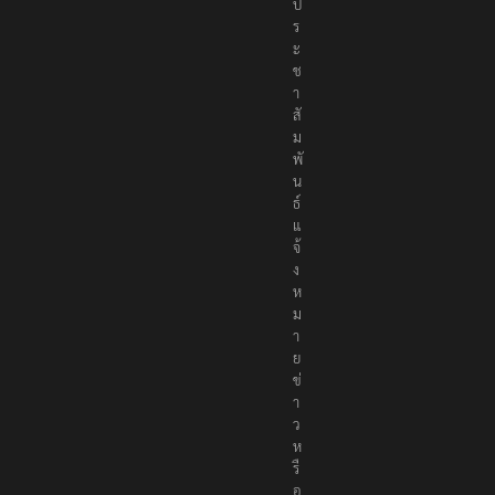
ป
ร
ะ
ช
า
สั
ม
พั
น
ธ์
แ
จ้
ง
ห
ม
า
ย
ข่
า
ว
ห
รื
อ