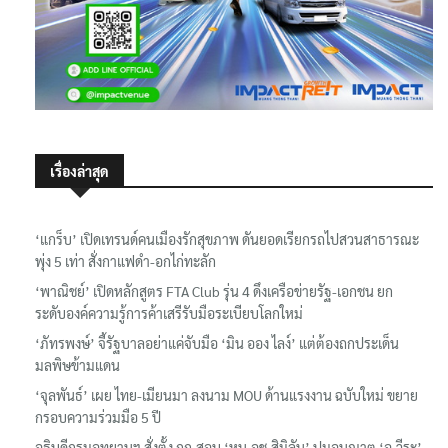
เรื่องล่าสุด
‘แกร็บ’ เปิดเทรนด์คนเมืองรักสุขภาพ ดันยอดเรียกรถไปสวนสาธารณะ
พุ่ง 5 เท่า สั่งกาแฟดำ-อกไก่ทะลัก
‘พาณิชย์’ เปิดหลักสูตร FTA Club รุ่น 4 ดึงเครือข่ายรัฐ-เอกชน ยก
ระดับองค์ความรู้การค้าเสรีรับมือระเบียบโลกใหม่
‘ภัทรพงษ์’ จี้รัฐบาลอย่าแค่จับมือ ‘มิน ออง ไลง์’ แต่ต้องถกประเด็น
มลพิษข้ามแดน
‘จุลพันธ์’ เผย ไทย-เมียนมา ลงนาม MOU ด้านแรงงาน ฉบับใหม่ ขยาย
กรอบความร่วมมือ 5 ปี
อธิบดีกรมอุทยานฯ​ สั่งตั้ง กก.สอบ ‘หน.อช.สิมิลัน’ ปมอนุญาต ‘อ.วีระ’