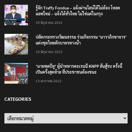
รู้จัก Traffy Fondue – แจ้งผ่านไลน์ได้ไม่ต้อง โหลด
แอพใหม่ – แจ้งได้ทั่วไทย ไม่ใช่แค่ในกรุง
25 มิถุนายน 2022
ปลัดกระทรวงวัฒนธรรม ร่วมกิจกรรม ‘นาวาภิกขาจาร’
แต่งชุดไทยตักบาตรทางน้ำ
10 มิถุนายน 2023
‘นายพลบีทู’ ผู้นำทหารคะเรนนี KNPP ลั่นสู้รบ ครั้งนี้
เป็นครั้งสุดท้าย ที่ประชาชนต้องชนะ
13 มกราคม 2022
CATEGORIES
Categories