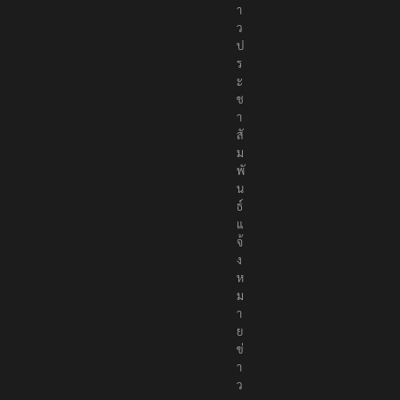
า
ว
ป
ร
ะ
ช
า
สั
ม
พั
น
ธ์
แ
จ้
ง
ห
ม
า
ย
ข่
า
ว