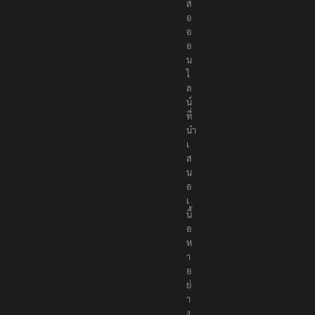
สื่
อ
อ
อ
น
ไ
ล
น์
ที่
นำ
เ
ส
น
อ
เ
นื้
อ
ห
า
อ
ย่
า
ง