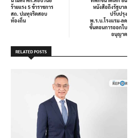
นามตั้ง คก.สอบวินัย
ที่พักขนาดเล็ก ยื่น
ร้ายแรง 5 ข้าราชการ
หนังสือถึงรัฐบาล
สถ. ปมทุจริตสอบ
ปรับปรุง
ท้องถิ่น
พ.ร.บ.โรงแรม-ลด
ขั้นตอนการออกใบ
อนุญาต
RELATED POSTS