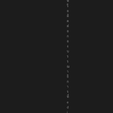
ห
รื
อ
ติ
ด
ต่
อ
ก
อ
ง
บ
ร
ร
ณ
า
ธิ
ก
า
ร
ที่
e
d
i