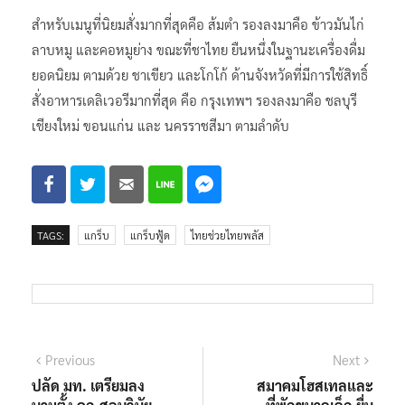
สำหรับเมนูที่นิยมสั่งมากที่สุดคือ ส้มตำ รองลงมาคือ ข้าวมันไก่
ลาบหมู และคอหมูย่าง ขณะที่ชาไทย ยืนหนึ่งในฐานะเครื่องดื่ม
ยอดนิยม ตามด้วย ชาเขียว และโกโก้ ด้านจังหวัดที่มีการใช้สิทธิ์
สั่งอาหารเดลิเวอรีมากที่สุด คือ กรุงเทพฯ รองลงมาคือ ชลบุรี
เชียงใหม่ ขอนแก่น และ นครราชสีมา ตามลำดับ
TAGS:
แกร็บ
แกร็บฟู้ด
ไทยช่วยไทยพลัส
แนะแนว
Previous
Next
Previous
Next
post:
post:
ปลัด มท. เตรียมลง
สมาคมโฮสเทลและ
เรื่อง