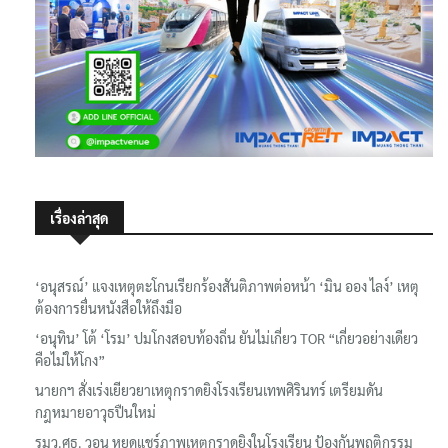
เรื่องล่าสุด
‘อนุสรณ์’ แจงเหตุตะโกนเรียกร้องสันติภาพต่อหน้า ‘มิน ออง ไลง์’ เหตุ
ต้องการยื่นหนังสือให้ถึงมือ
‘อนุทิน’ โต้ ‘โรม’ ปมโกงสอบท้องถิ่น ยันไม่เกี่ยว TOR “เกี่ยวอย่างเดียว
คือไม่ให้โกง”
นายกฯ สั่งเร่งเยียวยาเหตุกราดยิงโรงเรียนเทพศิรินทร์ เตรียมดัน
กฎหมายอาวุธปืนใหม่
รมว.ศธ. วอน หยุดแชร์ภาพเหตุกราดยิงในโรงเรียน ป้องกันพฤติกรรม