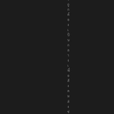
ถู
ก
ต้
อ
ง
เ
ป็
น
ก
ล
า
ง
เ
พื่
อ
สั
ง
ค
ม
ส่
ง
ข่