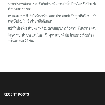
‘ภาคประชาสังคม’ รวมตัวคัดค้าน ‘มิน ออง ไลง์’ เยือนไทย ขึงป้าย ‘ไม่
ต้อนรับอาชญากร’
กรมอุทยานฯ ชี้ เสือโคร่งทำร้าย จนท.ห้วยขาแข้งเป็นลูกเสือวัยซน เป็น
เหตุบังเอิญ ไม่เข้าข่าย ‘เสือกินคน’
แม่ทัพน้อยที่ 2 ย้ำบทบาทสื่อมวลชนหนุนภารกิจความมั่นคงชายแดน
โฆษก ทบ. ย้ำ ชายแดนไทย–กัมพูชา ยังปกติ ยัน ไทยเฝ้าระวังเตรียม
พร้อมตลอด 24 ชม.
RECENT POSTS