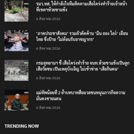
รมว.ทส. ให้กำลังใจทีมติดตามเสือโคร่งทำร้ายเจ้าหน้า
ที่เขตฯห้วยขาแข้ง
6 สิงหาคม 2026
‘ภาคประชาสังคม’ รวมตัวคัดค้าน ‘มิน ออง ไลง์’ เยือน
ไทย ขึงป้าย ‘ไม่ต้อนรับอาชญากร’
6 สิงหาคม 2026
กรมอุทยานฯ ชี้ เสือโคร่งทำร้าย จนท.ห้วยขาแข้งเป็นลูก
เสือวัยซน เป็นเหตุบังเอิญ ไม่เข้าข่าย ‘เสือกินคน’
6 สิงหาคม 2026
แม่ทัพน้อยที่ 2 ย้ำบทบาทสื่อมวลชนหนุนภารกิจความ
มั่นคงชายแดน
6 สิงหาคม 2026
TRENDING NOW