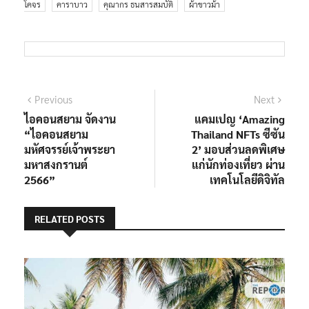
โคจร
คาราบาว
คุณากร ธนสารสมบัติ
ผ้าขาวม้า
แนะแนว
Previous
Next
Previous
Next
post:
post:
ไอคอนสยาม จัดงาน
แคมเปญ ‘Amazing
เรื่อง
“ไอคอนสยาม
Thailand NFTs ซีซัน
มหัศจรรย์เจ้าพระยา
2’ มอบส่วนลดพิเศษ
มหาสงกรานต์
แก่นักท่องเที่ยว ผ่าน
2566”
เทคโนโลยีดิจิทัล
RELATED POSTS