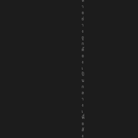
ห
า
อ
ย่
า
ง
ถู
ก
ต้
อ
ง
เ
ป็
น
ก
ล
า
ง
เ
พื่
อ
สั
ง