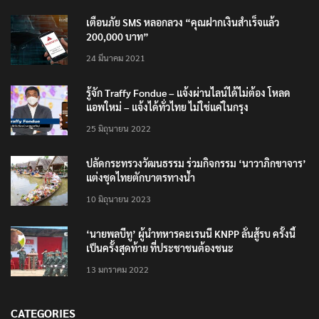
เตือนภัย SMS หลอกลวง “คุณฝากเงินสำเร็จแล้ว
200,000 บาท”
24 มีนาคม 2021
รู้จัก Traffy Fondue – แจ้งผ่านไลน์ได้ไม่ต้อง โหลด
แอพใหม่ – แจ้งได้ทั่วไทย ไม่ใช่แค่ในกรุง
25 มิถุนายน 2022
ปลัดกระทรวงวัฒนธรรม ร่วมกิจกรรม ‘นาวาภิกขาจาร’
แต่งชุดไทยตักบาตรทางน้ำ
10 มิถุนายน 2023
‘นายพลบีทู’ ผู้นำทหารคะเรนนี KNPP ลั่นสู้รบ ครั้งนี้
เป็นครั้งสุดท้าย ที่ประชาชนต้องชนะ
13 มกราคม 2022
CATEGORIES