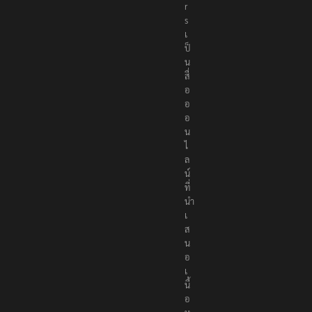
r
s
เ
ป็
น
สื่
อ
อ
อ
น
ไ
ล
น์
ที่
นำ
เ
ส
น
อ
เ
นื้
อ