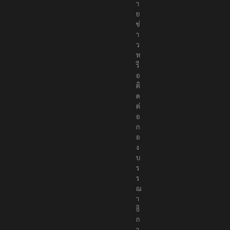
า
ย
ข่
า
ว
ห
รื
อ
ติ
ด
ต่
อ
ก
อ
ง
บ
ร
ร
ณ
า
ธิ
ก
า