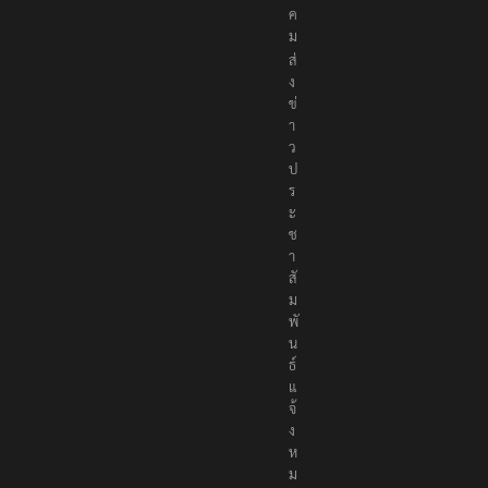
ค
ม
ส่
ง
ข่
า
ว
ป
ร
ะ
ช
า
สั
ม
พั
น
ธ์
แ
จ้
ง
ห
ม