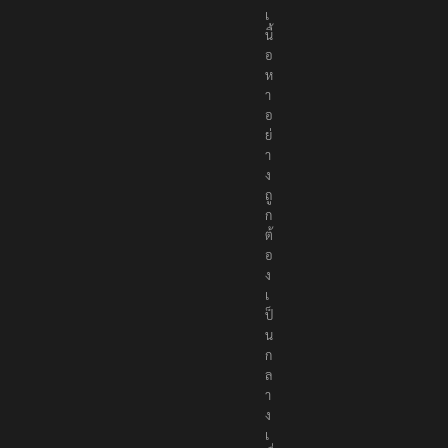
เ
นื้
อ
ห
า
อ
ย่
า
ง
ถู
ก
ต้
อ
ง
เ
ป็
น
ก
ล
า
ง
เ