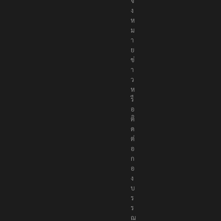
จ้
ง
ห
ม
า
ย
ข่
า
ว
ห
รื
อ
ติ
ด
ต่
อ
ก
อ
ง
บ
ร
ร
ณ