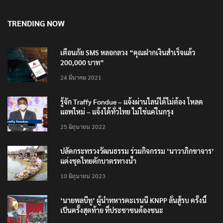
TRENDING NOW
เตือนภัย SMS หลอกลวง “คุณฝากเงินสำเร็จแล้ว
200,000 บาท”
24 มีนาคม 2021
รู้จัก Traffy Fondue – แจ้งผ่านไลน์ได้ไม่ต้อง โหลด
แอพใหม่ – แจ้งได้ทั่วไทย ไม่ใช่แค่ในกรุง
25 มิถุนายน 2022
ปลัดกระทรวงวัฒนธรรม ร่วมกิจกรรม ‘นาวาภิกขาจาร’
แต่งชุดไทยตักบาตรทางน้ำ
10 มิถุนายน 2023
‘นายพลบีทู’ ผู้นำทหารคะเรนนี KNPP ลั่นสู้รบ ครั้งนี้
เป็นครั้งสุดท้าย ที่ประชาชนต้องชนะ