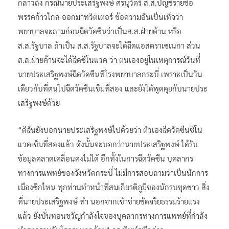
กล่าวถึง กรณีนายประเสริฐพงษ์ ศรนุวัตร์ ส.ส.บัญชีรายชื่อ
พรรคก้าวไกล ออกมาทวิตเตอร์ ข้อความอันเป็นเท็จว่า
พยาบาลจะถามก่อนฉีดวัคซีนว่าเป็นส.ส.ฝ่ายค้าน หรือ
ส.ส.รัฐบาล ถ้าเป็น ส.ส.รัฐบาลจะได้ฉีดแอสตราเซเนกา ส่วน
ส.ส.ฝ่ายค้านจะได้ฉีดซิโนแวค ว่า ตนเองอยู่ในเหตุการณ์วันที่
นายประเสริฐพงษ์ฉีดวัคซีนที่โรงพยาบาลกระบี่ เพราะเป็นวัน
เดียวกับที่ตนไปฉีดวัคซีนเข็มที่สอง และยังได้พูดคุยกับนายประ
เสริฐพงษ์ด้วย
“ดิฉันยังบอกนายประเสริฐพงษ์ไปด้วยว่า ตัวเองฉีดวัคซีนซิโน
แวคเข็มที่สองแล้ว ดังนั้นจะบอกว่านายประเสริฐพงษ์ ได้รับ
ข้อมูลคลาดเคลื่อนคงไม่ได้ อีกทั้งในการฉีดวัคซีน บุคลากร
ทางการแพทย์ของจังหวัดกระบี่ ไม่มีการสอบถามว่าเป็นนักการ
เมืองซีกไหน ทุกท่านทำหน้าที่สมเกียรติภูมิของนักรบชุดขาว สิ่ง
ที่นายประเสริฐพงษ์ ทำ นอกจากเข้าข่ายขัดจริยธรรมร้ายแรง
แล้ว ยังบั่นทอนขวัญกำลังใจของบุคลากรทางการแพทย์ที่กำลัง