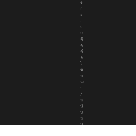
e
r
s
.
c
o
ติ
ด
ต่
อ
โ
ฆ
ษ
ณ
า
/
ส
นั
บ
ส
นุ
น