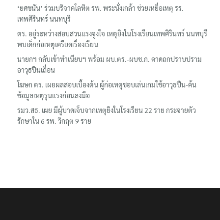
‘ยศชนัน’ ร่วมบริจาคโลหิต รพ. พระนั่งเกล้า ช่วยเหยื่อเหตุ รร.
เทพศิรินทร์ นนทบุรี
ตร. อยู่ระหว่างสอบสวนแรงจูงใจ เหตุยิงในโรงเรียนเทพศิรินทร์ นนทบุรี
พบเด็กก่อเหตุเครียดเรื่องเรียน
นายกฯ กลับเข้าทำเนียบฯ พร้อม ผบ.ตร.-ผบช.ก. คาดถกปราบปราม
อาวุธปืนเถื่อน
โฆษก ตร. เผยผลสอบเบื้องต้น ผู้ก่อเหตุชอบเล่นเกมใช้อาวุธปืน-ค้น
ข้อมูลเหตุรุนแรงก่อนลงมือ
รมว.สธ. เผย มีผู้บาดเจ็บจากเหตุยิงในโรงเรียน 22 ราย กระจายตัว
รักษาใน 6 รพ. วิกฤต 9 ราย