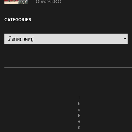
13 มกราคม 2022
CATEGORIES
Categories
T
h
e
R
e
p