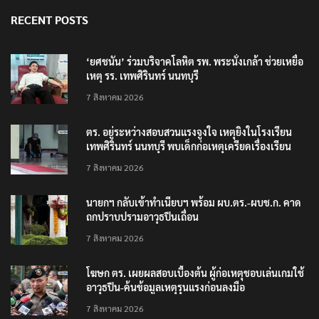
RECENT POSTS
‘ยศชนัน’ ร่วมบริจาคโลหิต รพ. พระนั่งเกล้า ช่วยเหยื่อ
เหตุ รร. เทพศิรินทร์ นนทบุรี
7 สิงหาคม 2026
ตร. อยู่ระหว่างสอบสวนแรงจูงใจ เหตุยิงในโรงเรียน
เทพศิรินทร์ นนทบุรี พบเด็กก่อเหตุเครียดเรื่องเรียน
7 สิงหาคม 2026
นายกฯ กลับเข้าทำเนียบฯ พร้อม ผบ.ตร.-ผบช.ก. คาด
ถกปราบปรามอาวุธปืนเถื่อน
7 สิงหาคม 2026
โฆษก ตร. เผยผลสอบเบื้องต้น ผู้ก่อเหตุชอบเล่นเกมใช้
อาวุธปืน-ค้นข้อมูลเหตุรุนแรงก่อนลงมือ
7 สิงหาคม 2026