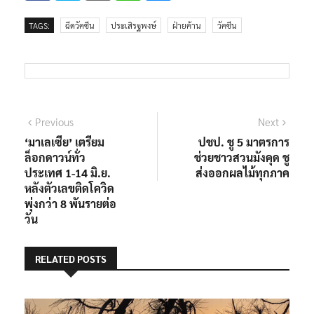
TAGS:
ฉีดวัคซีน
ประเสิรฐพงษ์
ฝ่ายค้าน
วัคซีน
แนะแนว
Previous
Next
Previous
Next
post:
post:
‘มาเลเซีย’ เตรียม
ปชป. ชู 5 มาตรการ
เรื่อง
ล็อกดาวน์ทั่ว
ช่วยชาวสวนมังคุด ชู
ประเทศ 1-14 มิ.ย.
ส่งออกผลไม้ทุกภาค
หลังตัวเลขติดโควิด
พุ่งกว่า 8 พันรายต่อ
วัน
RELATED POSTS