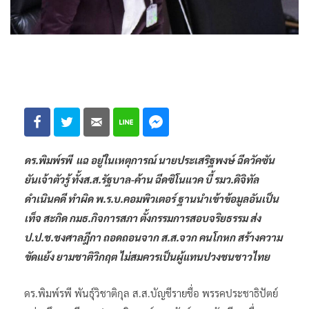
ดร.พิมพ์รพี แฉ อยู่ในเหตุการณ์ นายประเสริฐพงษ์ ฉีดวัคซัน
ยันเจ้าตัวรู้ ทั้งส.ส.รัฐบาล-ค้าน ฉีดซิโนแวค บี้ รมว.ดิจิทัล
ดำเนินคดี ทำผิด พ.ร.บ.คอมพิวเตอร์ ฐานนำเข้าข้อมูลอันเป็น
เท็จ สะกิด กมธ.กิจการสภา ตั้งกรรมการสอบจริยธรรม ส่ง
ป.ป.ช.ชงศาลฎีกา ถอดถอนจาก ส.ส.จวก คนโกหก สร้างความ
ขัดแย้ง ยามชาติวิกฤต ไม่สมควรเป็นผู้แทนปวงชนชาวไทย
ดร.พิมพ์รพี พันธุ์วิชาติกุล ส.ส.บัญชีรายชื่อ พรรคประชาธิปัตย์