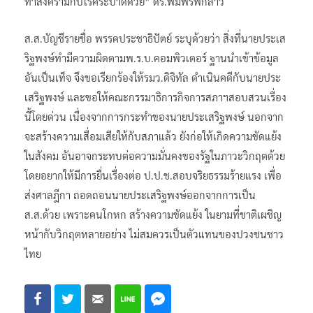
ทำสงครามกับโรคระบาดด้วย” ดร.พิมพ์รพีกล่าว
ส.ส.บัญชีรายชื่อ พรรคประชาธิปัตย์ ระบุด้วยว่า สิ่งที่นายประเส
ริฐพงษ์ทำมีความผิดตามพ.ร.บ.คอมพิวเตอร์ ฐานนำเข้าข้อมูล
อันเป็นเท็จ จึงขอเรียกร้องให้รมว.ดิจิทัล ดำเนินคดีกับนายประ
เสริฐพงษ์ และขอให้คณะกรรมาธิการกิจการสภาฯสอบสวนเรื่อง
นี้โดยด่วน เนื่องจากการกระทำของนายประเสริฐพงษ์ นอกจาก
จะสร้างความเสื่อมเสียให้กับสภาแล้ว ยังก่อให้เกิดความขัดแย้ง
ในสังคม อันอาจกระทบต่อความมั่นคงของรัฐในภาวะวิกฤตด้วย
โดยอยากให้มีการยื่นเรื่องต่อ ป.ป.ช.สอบจริยธรรมร้ายแรง เพื่อ
ส่งศาลฎีกา ถอดถอนนายประเสริฐพงษ์ออกจากการเป็น
ส.ส.ด้วย เพราะคนโกหก สร้างความขัดแย้ง ในยามที่ชาติเผชิญ
หน้ากับวิกฤตหลายอย่าง ไม่สมควรเป็นตัวแทนของปวงชนชาว
ไทย