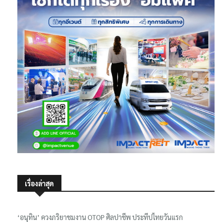
เรื่องล่าสุด
‘อนุทิน’ ควงภริยาชมงาน OTOP ศิลปาชีพ ประทีปไทยวันแรก