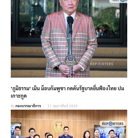
‘ภูมิธรรม‘ เมิน ม็อบกัมพูชา กดดันรัฐบาลยื่นฟ้องไทย ปม
เกาะกูด
By
กองบรรณาธิการ
11 กุมภาพันธ์ 2025