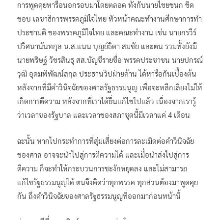
การพูดคุยหารือนอกรอบมาโดยตลอด ทั้งกับนายไชยชนก ชิด
ชอบ เลขาธิการพรรคภูมิใจไทย หัวหน้าคณะทำงานศึกษาการทำ
ประชามติ ของพรรคภูมิใจไทย และคณะทำงาน เช่น นายกรวีร์
ปริศนานันทกุล น.ส.แนน บุญย์ธิดา สมชัย และตน รวมทั้งยังมี
นายพริษฐ์ วัชรสินธุ สส.บัญชีรายชื่อ พรรคประชาชน นายปกรณ์
วุฒิ อุดมพิพัฒน์สกุล ประธานวิปฝ่ายค้าน ได้หารือกันเบื้องต้น
หลังจากที่มีคำวินิจฉัยของศาลรัฐธรรมนูญ เพื่อจะหลีกเลี่ยงไม่ให้
เกิดการตีความ หลังจากที่เราได้ยื่นแก้ไขไปแล้ว เนื่องจากเรารู้
ว่าเวลาของรัฐบาล และเวลาของสภาชุดนี้มีเวลาแค่ 4 เดือน
ฉะนั้น หากไปกระทำการที่สุ่มเสี่ยงต่อการละเมิดต่อคำวินิจฉัย
ของศาล อาจจะนำไปสู่การตีความได้ และเมื่อนำส่งไปสู่การ
ตีความ ก็จะทำให้กระบวนการชะงักหยุดลง และไม่สามารถ
แก้ไขรัฐธรรมนูญได้ ตนจึงคิดว่าทุกพรรค ทุกส่วนต้องมาพูดคุย
กัน ถึงคำวินิจฉัยของศาลรัฐธรรมนูญที่ออกมาก่อนหน้านี้