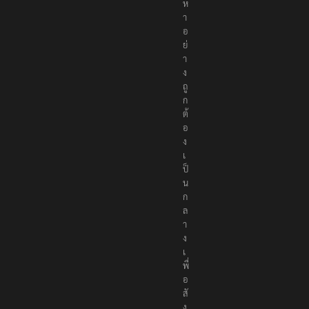
ห
า
อ
ย่
า
ง
ถู
ก
ต้
อ
ง
เ
ป็
น
ก
ล
า
ง
เ
พื่
อ
สั
ง