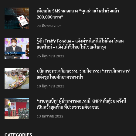
เตือนภัย SMS หลอกลวง “คุณฝากเงินสำเร็จแล้ว
200,000 บาท”
24 มีนาคม 2021
รู้จัก Traffy Fondue – แจ้งผ่านไลน์ได้ไม่ต้อง โหลด
แอพใหม่ – แจ้งได้ทั่วไทย ไม่ใช่แค่ในกรุง
25 มิถุนายน 2022
ปลัดกระทรวงวัฒนธรรม ร่วมกิจกรรม ‘นาวาภิกขาจาร’
แต่งชุดไทยตักบาตรทางน้ำ
10 มิถุนายน 2023
‘นายพลบีทู’ ผู้นำทหารคะเรนนี KNPP ลั่นสู้รบ ครั้งนี้
เป็นครั้งสุดท้าย ที่ประชาชนต้องชนะ
13 มกราคม 2022
CATEGORIES