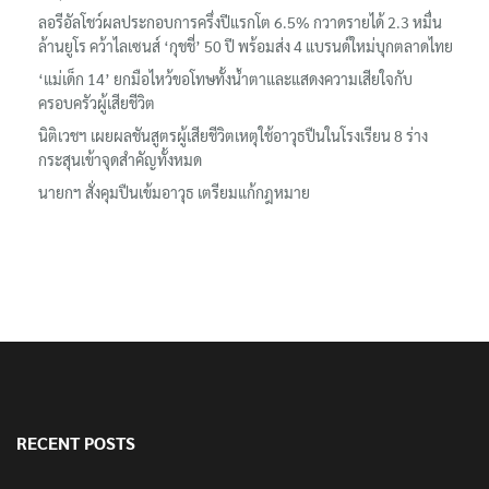
ลอรีอัลโชว์ผลประกอบการครึ่งปีแรกโต 6.5% กวาดรายได้ 2.3 หมื่น
ล้านยูโร คว้าไลเซนส์ ‘กุชชี่’ 50 ปี พร้อมส่ง 4 แบรนด์ใหม่บุกตลาดไทย
‘แม่เด็ก 14’ ยกมือไหว้ขอโทษทั้งน้ำตาและแสดงความเสียใจกับ
ครอบครัวผู้เสียชีวิต
นิติเวชฯ เผยผลชันสูตรผู้เสียชีวิตเหตุใช้อาวุธปืนในโรงเรียน 8 ร่าง
กระสุนเข้าจุดสำคัญทั้งหมด
นายกฯ สั่งคุมปืนเข้มอาวุธ เตรียมแก้กฎหมาย
RECENT POSTS