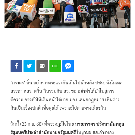
‘ภราดร’ ลั่น อย่าหวาดระแวงกันเกินไปนักหลัง ปชน. ติงโมเดล
สรรหา สสร. หวั่น กินรวบกับ สว. ขอ อย่าทำให้นำไปสู่การ
ตีความ อาจทำให้เดินหน้าได้ยาก มอง เสนอกฎหมาย เห็นต่าง
กันเป็นเรื่องปกติ เชื่อคุยได้ เพราะมีปลายทางเดียวกัน
วันนี้ (23 ก.ย. 68) ที่พรรคภูมิใจไทย
นายภราดร ปริศนานันทกุล
รัฐมนตรีประจำสำนักนายกรัฐมนตรี
ในฐานะ สส.อ่างทอง