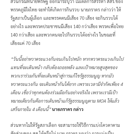
ส่วนกรณีที่นายพริษฐ์ ออกมาระบุว่า โมเดลการสรรหา สสร.ของ
พรรคภูมิใจไทย จะทำให้เกิดการกินรวบ นายภราดร กล่าวว่า ให้
รัฐสภาเป็นผู้เลือก และพรรคตนมีเสียง 70 เสียง จะกินรวบได้
อย่างไร และพรรคประชาชนมีเสียง 140 กว่าเสียง พรรคเพื่อไทย
140 กว่าเสียง และพวกตนจะไปกินรวบได้อย่างไร ในขณะที่
เสียงแค่ 70 เสียง
“วันนี้อย่าหวาดระแวงกันจนเกินไปหนัก หากหวาดระแวงเกินไป
แทนที่จะเดินหน้า กลับต้องถอยหลัง และเป้าหมายสูงสุดของ
พวกเราร่วมกันที่จะเดินหน้าสู่การแก้ไขรัฐธรรมนูญ หากมัว
หวาดระแวงกัน จะเดินหน้ากันได้ยาก เพราะเวลามีจำกัดเพียง 4
เดือน เชื่อว่าทุกคนต้องร่วมมือกันอย่างจริงใจ เพราะเรามีเป้า
หมายเดียวกันคือการเดินหน้าแก้รัฐธรรมนูญตาม MOA ให้แล้ว
เสร็จภายใน 4 เดือนนี้”
นายภราดร กล่าว
ส่วนหากไม่ให้รัฐสภาเลือก จะสามารถใช้วิธีการแบ่งโควตาตาม
สัดส่วนของ สส.ได้หรือไม่ นาย ภราดร มองว่า การแบ่งเป็น