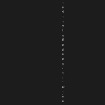
า
ย
ข่
า
ว
ห
รื
อ
ติ
ด
ต่
อ
ก
อ
ง
บ
ร
ร
ณ
า
ธิ
ก