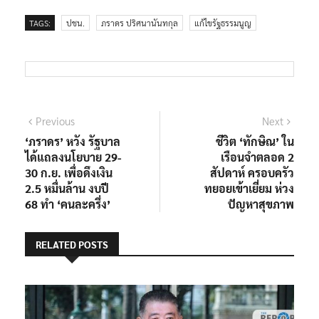
TAGS:
ปชน.
ภราดร ปริศนานันทกุล
แก้ไขรัฐธรรมนูญ
แนะแนว
Previous
Next
Previous
Next
post:
post:
‘ภราดร’ หวัง รัฐบาล
ชีวิต ‘ทักษิณ’ ใน
เรื่อง
ได้แถลงนโยบาย 29-
เรือนจำตลอด 2
30 ก.ย. เพื่อดึงเงิน
สัปดาห์ ครอบครัว
2.5 หมื่นล้าน งบปี
ทยอยเข้าเยี่ยม ห่วง
68 ทำ ‘คนละครึ่ง’
ปัญหาสุขภาพ
RELATED POSTS