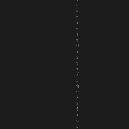
ค
ม
ส่
ง
ข่
า
ว
ป
ร
ะ
ช
า
สั
ม
พั
น
ธ์
แ
จ้
ง
ห
ม