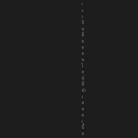
r
s
เ
ป็
น
สื่
อ
อ
อ
น
ไ
ล
น์
ที่
นำ
เ
ส
น
อ
เ
นื้
อ