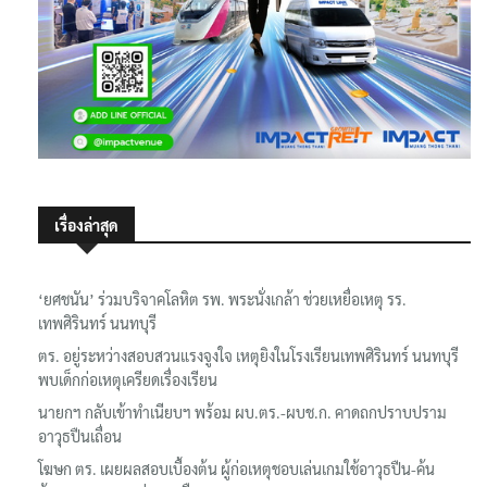
เรื่องล่าสุด
‘ยศชนัน’ ร่วมบริจาคโลหิต รพ. พระนั่งเกล้า ช่วยเหยื่อเหตุ รร.
เทพศิรินทร์ นนทบุรี
ตร. อยู่ระหว่างสอบสวนแรงจูงใจ เหตุยิงในโรงเรียนเทพศิรินทร์ นนทบุรี
พบเด็กก่อเหตุเครียดเรื่องเรียน
นายกฯ กลับเข้าทำเนียบฯ พร้อม ผบ.ตร.-ผบช.ก. คาดถกปราบปราม
อาวุธปืนเถื่อน
โฆษก ตร. เผยผลสอบเบื้องต้น ผู้ก่อเหตุชอบเล่นเกมใช้อาวุธปืน-ค้น