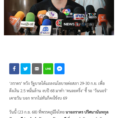
‘ภราดร’ หวัง รัฐบาลได้แถลงนโยบายต่อสภา 29-30 ก.ย. เพื่อ
ดึงเงิน 2.5 หมื่นล้าน งบปี 68 มาทำ ‘คนละครึ่ง’ ชี้ รอ ‘วันนอร์’
เคาะวัน บอก หากไม่ทันก็คงใช้งบ 69
วันนี้ (23 ก.ย. 68) ที่พรรคภูมิใจไทย
นายภราดร ปริศนานันทกุล