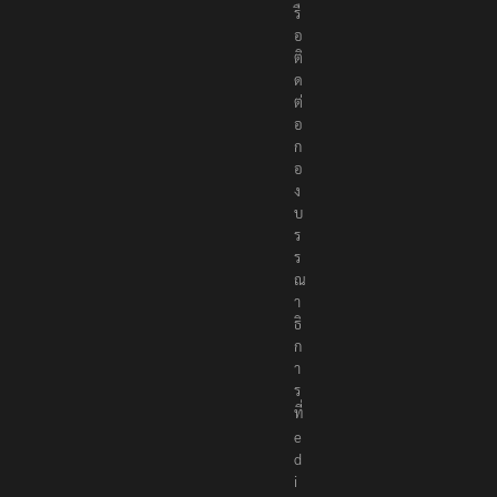
รื
อ
ติ
ด
ต่
อ
ก
อ
ง
บ
ร
ร
ณ
า
ธิ
ก
า
ร
ที่
e
d
i