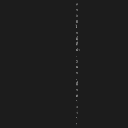
อ
อ
อ
น
ไ
ล
น์
ที่
นำ
เ
ส
น
อ
เ
นื้
อ
ห
า
อ
ย่
า
ง