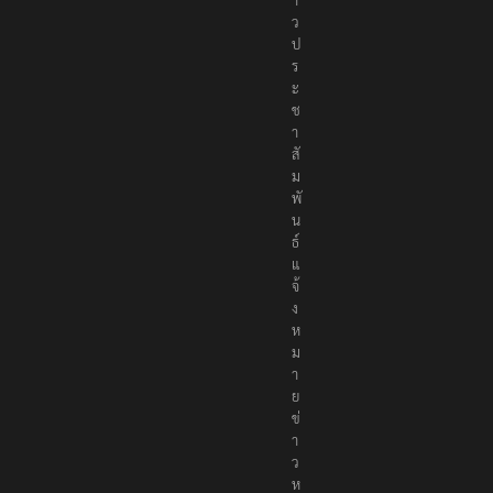
ว
ป
ร
ะ
ช
า
สั
ม
พั
น
ธ์
แ
จ้
ง
ห
ม
า
ย
ข่
า
ว
ห