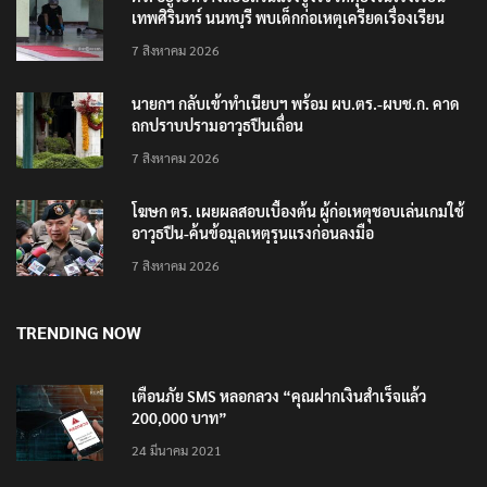
เทพศิรินทร์ นนทบุรี พบเด็กก่อเหตุเครียดเรื่องเรียน
7 สิงหาคม 2026
นายกฯ กลับเข้าทำเนียบฯ พร้อม ผบ.ตร.-ผบช.ก. คาด
ถกปราบปรามอาวุธปืนเถื่อน
7 สิงหาคม 2026
โฆษก ตร. เผยผลสอบเบื้องต้น ผู้ก่อเหตุชอบเล่นเกมใช้
อาวุธปืน-ค้นข้อมูลเหตุรุนแรงก่อนลงมือ
7 สิงหาคม 2026
TRENDING NOW
เตือนภัย SMS หลอกลวง “คุณฝากเงินสำเร็จแล้ว
200,000 บาท”
24 มีนาคม 2021