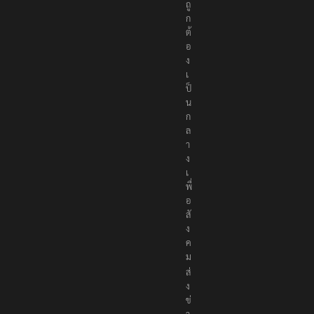
ถู
ก
ต้
อ
ง
เ
ป็
น
ก
ล
า
ง
เ
พื่
อ
สั
ง
ค
ม
ส่
ง
ข่
า