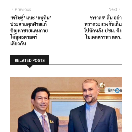
แนะแนว
Previous
Next
Previous
Next
post:
post:
‘พริษฐ์’ แนะ ‘อนุทิน’
‘ภราดร’ ลั่น อย่า
เรื่อง
ประสานทุกฝ่ายแก้
หวาดระแวงกันเกิน
ปัญหาชายแดนภาย
ไปนักหลัง ปชน. ติง
ใต้ยุทธศาสตร์
โมเดลสรรหา สสร.
เดียวกัน
RELATED POSTS