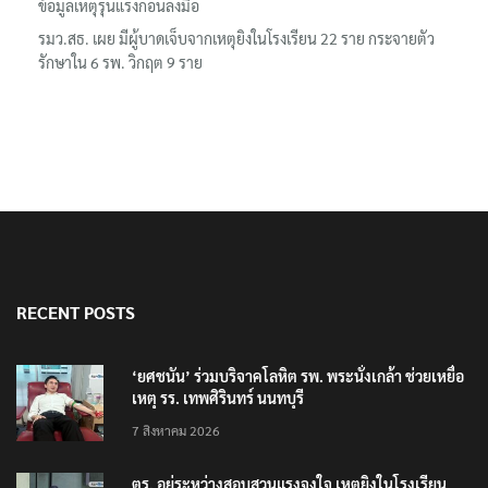
ข้อมูลเหตุรุนแรงก่อนลงมือ
รมว.สธ. เผย มีผู้บาดเจ็บจากเหตุยิงในโรงเรียน 22 ราย กระจายตัว
รักษาใน 6 รพ. วิกฤต 9 ราย
RECENT POSTS
‘ยศชนัน’ ร่วมบริจาคโลหิต รพ. พระนั่งเกล้า ช่วยเหยื่อ
เหตุ รร. เทพศิรินทร์ นนทบุรี
7 สิงหาคม 2026
ตร. อยู่ระหว่างสอบสวนแรงจูงใจ เหตุยิงในโรงเรียน