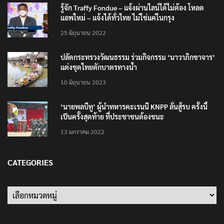
รู้จัก Traffy Fondue – แจ้งผ่านไลน์ได้ไม่ต้อง โหลด
แอพใหม่ – แจ้งได้ทั่วไทย ไม่ใช่แค่ในกรุง
25 มิถุนายน 2022
ปลัดกระทรวงวัฒนธรรม ร่วมกิจกรรม ‘นาวาภิกขาจาร’
แต่งชุดไทยตักบาตรทางน้ำ
10 มิถุนายน 2023
‘นายพลบีทู’ ผู้นำทหารคะเรนนี KNPP ลั่นสู้รบ ครั้งนี้
เป็นครั้งสุดท้าย ที่ประชาชนต้องชนะ
13 มกราคม 2022
CATEGORIES
Categories