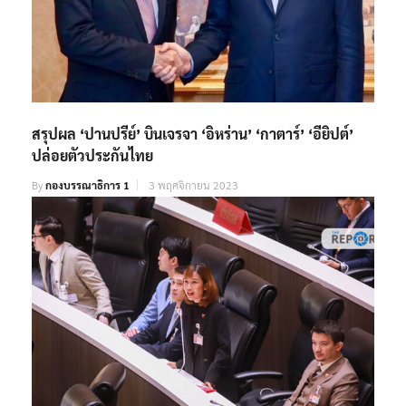
สรุปผล ‘ปานปรีย์’ บินเจรจา ‘อิหร่าน’ ‘กาตาร์’ ‘อียิปต์’
ปล่อยตัวประกันไทย
By
กองบรรณาธิการ 1
3 พฤศจิกายน 2023