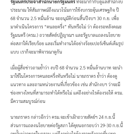
รัฐมนตรีประจำสำนักนายกรัฐมนตรี
ที่จะมากำกับดูแลสำนักงบ
ประมาณ ให้สัมภาษณ์ถึงแนวโน้มการใช้งบกระตุ้นเศรษฐกิจ ปี
68 จำนวน 2.5 หมื่นล้าน จะอนุมัติก่อนสิ้นปีงบฯ 30 ก.ย. เพื่อ
มาดำเนินโครงการ “คนละครึ่ง” ทันหรือไม่ ว่า ต้องรอหลังคณะ
รัฐมนตรี (ครม.) ถวายสัตย์ปฏิญาณฯ และรัฐบาลแถลงนโยบาย
ต่อสภาให้เรียบร้อย และเริ่มทำงานได้อย่างร้อยเปอร์เซ็นต์เต็มรูป
แบบ เราก็จะมาพิจารณาดูกัน
เมื่อผู้สื่อข่าวถามย้ำว่า งบปี 68 จำนวน 2.5 หมื่นล้านบาท จะนำ
มาใช้ในโครงการคนละครึ่งทันหรือไม่ นายภราดร ย้ำว่า ต้องดู
แนวทาง และถามหน่วยงานที่เกี่ยวข้อง เช่น สำนักงบฯ ว่าจะมี
ช่องทางไหนที่สามารถทำได้หรือไม่ แต่ถึงอย่างไรต้องรอให้ ครม.
มีความสมบูรณ์ก่อน
นายภราดร กล่าวอีกว่า ครม.จะเข้าเฝ้าถวายสัตย์ฯ 24 ก.ย.นี้
ส่วนการแถลงนโยบายต่อรัฐสภา ได้คุยนอกรอบว่า 29-30 ก.ย.นี้
ฉะนั้นน่าจะอยู่ในกรอบ แต่ถึงอย่างไรต้องรอหลังจากที่นายก