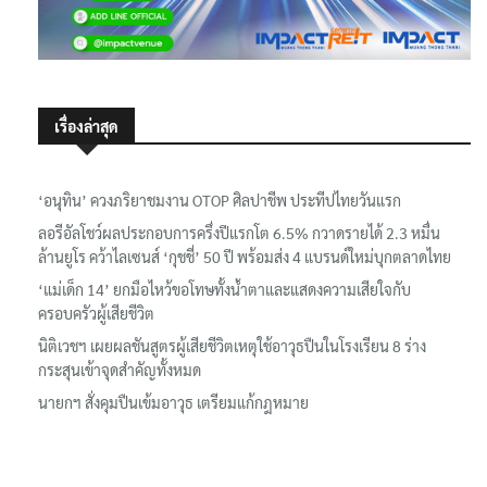
เรื่องล่าสุด
‘อนุทิน’ ควงภริยาชมงาน OTOP ศิลปาชีพ ประทีปไทยวันแรก
ลอรีอัลโชว์ผลประกอบการครึ่งปีแรกโต 6.5% กวาดรายได้ 2.3 หมื่น
ล้านยูโร คว้าไลเซนส์ ‘กุชชี่’ 50 ปี พร้อมส่ง 4 แบรนด์ใหม่บุกตลาดไทย
‘แม่เด็ก 14’ ยกมือไหว้ขอโทษทั้งน้ำตาและแสดงความเสียใจกับ
ครอบครัวผู้เสียชีวิต
นิติเวชฯ เผยผลชันสูตรผู้เสียชีวิตเหตุใช้อาวุธปืนในโรงเรียน 8 ร่าง
กระสุนเข้าจุดสำคัญทั้งหมด
นายกฯ สั่งคุมปืนเข้มอาวุธ เตรียมแก้กฎหมาย