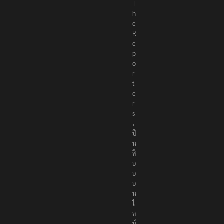
T
h
e
R
e
p
o
r
t
e
r
s
เ
ป็
น
สื่
อ
อ
อ
น
ไ
ล
น์