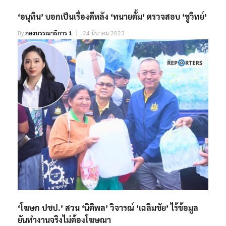
‘อนุทิน’ บอกเป็นเรื่องดีหลัง ‘ทนายตั้ม’ ตรวจสอบ ‘ชูวิทย์’
By
กองบรรณาธิการ 1
24 มีนาคม 2023
‘โฆษก ปชป.’ สวน ‘นิติพล’ วิจารณ์ ‘เฉลิมชัย’ ไร้ข้อมูล
ยันทำงานจริงไม่ต้องโฆษณา