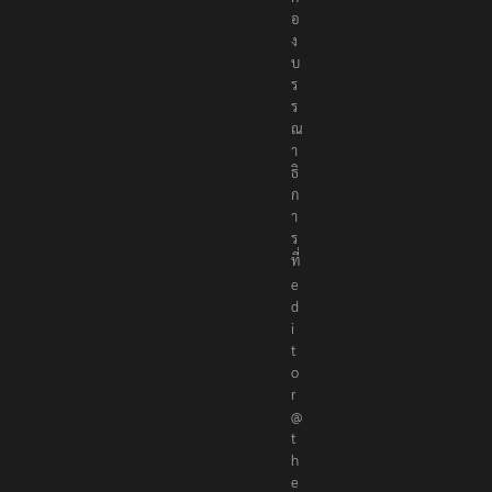
อ
ง
บ
ร
ร
ณ
า
ธิ
ก
า
ร
ที่
e
d
i
t
o
r
@
t
h
e