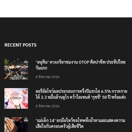
RECENT POSTS
‘อนุทิน’ ควงภริยาชมงาน OTOP ศิลปาชีพ ประทีปไทย
วันแรก
8 สิงหาคม 2026
ลอรีอัลโชว์ผลประกอบการครึ่งปีแรกโต 6.5% กวาดราย
ได้ 2.3 หมื่นล้านยูโร คว้าไลเซนส์ ‘กุชชี่’ 50 ปี พร้อมส่ง
4 แบรนด์ใหม่บุกตลาดไทย
8 สิงหาคม 2026
‘แม่เด็ก 14’ ยกมือไหว้ขอโทษทั้งน้ำตาและแสดงความ
เสียใจกับครอบครัวผู้เสียชีวิต