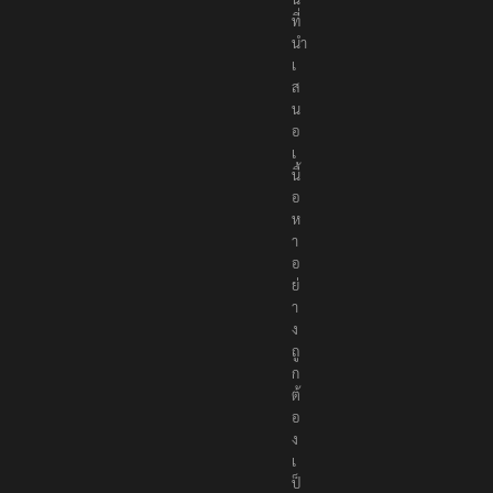
ที่
นำ
เ
ส
น
อ
เ
นื้
อ
ห
า
อ
ย่
า
ง
ถู
ก
ต้
อ
ง
เ
ป็