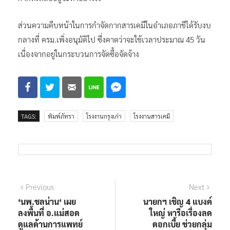
ส่วนความคืบหน้าในการกำจัดกากสารเคมีในอำเภอภาชีได้รับงบ
กลางที่ ครม.เพิ่งอนุมัติไป ซึ่งคาดว่าจะใช้เวลาประมาณ 45 วัน
เนื่องจากอยู่ในกระบวนการจัดซื้อจัดจ้าง
TAGS:
พิมพ์ภัทรา
โรงงานกรุงเก่า
โรงงานสารเคมี
แนะแนว
Previous
Next
Previous
Next
post:
post:
‘นพ.ชลน่าน‘ เผย
นายกฯ เชิญ 4 แบงค์
เรื่อง
ลงพื้นที่ อ.แม่สอด
ใหญ่ หารือเรื่องลด
ดูแลด้านการแพทย์
ดอกเบี้ย ช่วยกลุ่ม