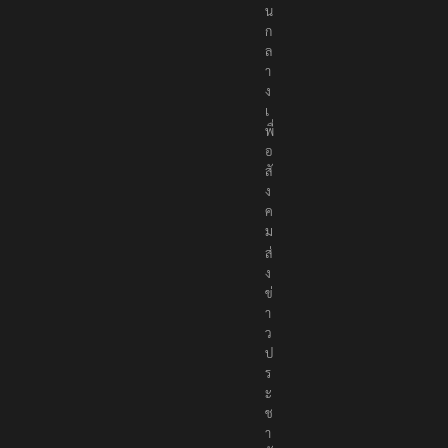
น
ก
ล
า
ง
เ
พื่
อ
สั
ง
ค
ม
ส่
ง
ข่
า
ว
ป
ร
ะ
ช
า