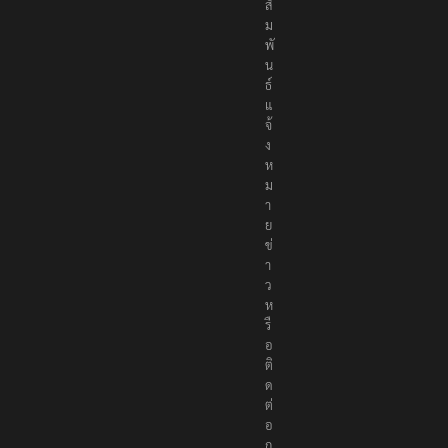
สั
ม
พั
น
ธ์
แ
จ้
ง
ห
ม
า
ย
ข่
า
ว
ห
รื
อ
ติ
ด
ต่
อ
ก