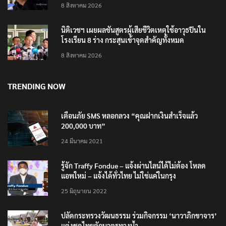
8 สิงหาคม 2026
นิติเวชฯ เผยผลชันสูตรผู้เสียชีวิตเหตุใช้อาวุธปืนใน
โรงเรียน 8 ร่าง กระสุนเข้าจุดสำคัญทั้งหมด
8 สิงหาคม 2026
TRENDING NOW
เตือนภัย SMS หลอกลวง “คุณฝากเงินสำเร็จแล้ว
200,000 บาท”
24 มีนาคม 2021
รู้จัก Traffy Fondue – แจ้งผ่านไลน์ได้ไม่ต้อง โหลด
แอพใหม่ – แจ้งได้ทั่วไทย ไม่ใช่แค่ในกรุง
25 มิถุนายน 2022
ปลัดกระทรวงวัฒนธรรม ร่วมกิจกรรม ‘นาวาภิกขาจาร’
แต่งชุดไทยตักบาตรทางน้ำ