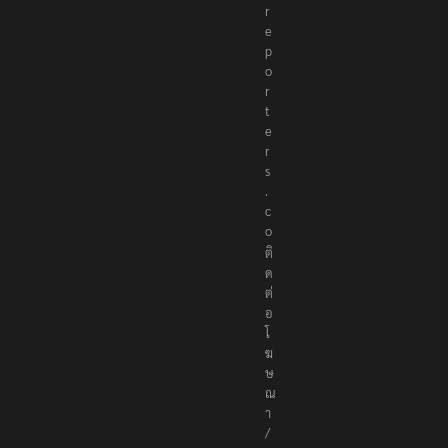
r
e
p
o
r
t
e
r
s
.
c
o
ติ
ด
ต่
อ
โ
ฆ
ษ
ณ
า
/