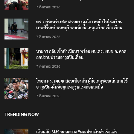
7 สิงหาคม 2026
ตร. อยู่ระหว่างสอบสวนแรงจูงใจ เหตุยิงในโรงเรียน
เทพศิรินทร์ นนทบุรี พบเด็กก่อเหตุเครียดเรื่องเรียน
7 สิงหาคม 2026
นายกฯ กลับเข้าทำเนียบฯ พร้อม ผบ.ตร.-ผบช.ก. คาด
ถกปราบปรามอาวุธปืนเถื่อน
7 สิงหาคม 2026
โฆษก ตร. เผยผลสอบเบื้องต้น ผู้ก่อเหตุชอบเล่นเกมใช้
อาวุธปืน-ค้นข้อมูลเหตุรุนแรงก่อนลงมือ
7 สิงหาคม 2026
TRENDING NOW
เตือนภัย SMS หลอกลวง “คุณฝากเงินสำเร็จแล้ว