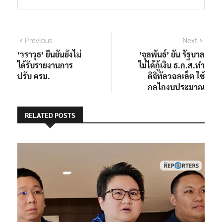
แนะแนว
Previous
Next
Previous
Next
post:
post:
‘วราวุธ‘ ยืนยันยังไม่
‘จุลพันธ์’ ยัน รัฐบาล
เรื่อง
ได้รับรายงานการ
ไม่ได้กู้เงิน ธ.ก.ส.ทำ
ปรับ ครม.
ดิจิทัลวอลเล็ต ใช้
กลไกงบประมาณ
RELATED POSTS