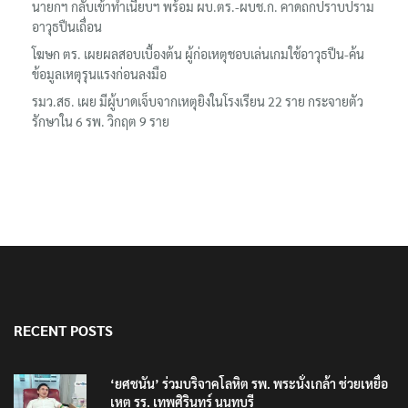
นายกฯ กลับเข้าทำเนียบฯ พร้อม ผบ.ตร.-ผบช.ก. คาดถกปราบปราม
อาวุธปืนเถื่อน
โฆษก ตร. เผยผลสอบเบื้องต้น ผู้ก่อเหตุชอบเล่นเกมใช้อาวุธปืน-ค้น
ข้อมูลเหตุรุนแรงก่อนลงมือ
รมว.สธ. เผย มีผู้บาดเจ็บจากเหตุยิงในโรงเรียน 22 ราย กระจายตัว
รักษาใน 6 รพ. วิกฤต 9 ราย
RECENT POSTS
‘ยศชนัน’ ร่วมบริจาคโลหิต รพ. พระนั่งเกล้า ช่วยเหยื่อ
เหตุ รร. เทพศิรินทร์ นนทบุรี