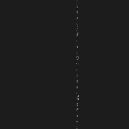
อ
ย่
า
ง
ถู
ก
ต้
อ
ง
เ
ป็
น
ก
ล
า
ง
เ
พื่
อ
สั
ง
ค
ม