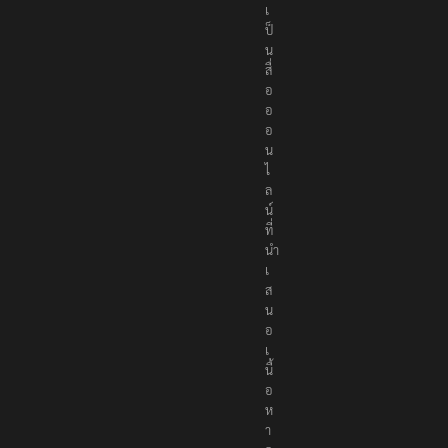
เ
ป็
น
สื่
อ
อ
อ
น
ไ
ล
น์
ที่
นำ
เ
ส
น
อ
เ
นื้
อ
ห
า