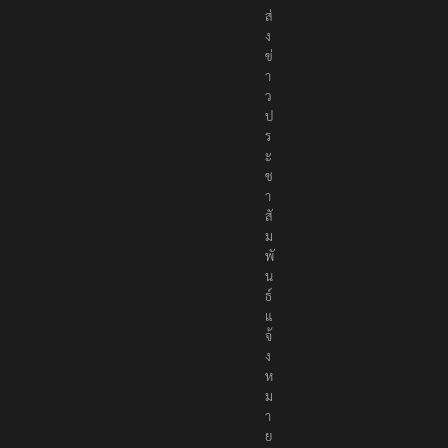
ส่
ง
ข่
า
ว
ป
ร
ะ
ช
า
สั
ม
พั
น
ธ์
แ
จ้
ง
ห
ม
า
ย