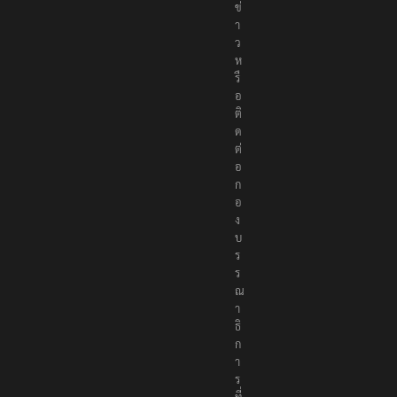
ข่
า
ว
ห
รื
อ
ติ
ด
ต่
อ
ก
อ
ง
บ
ร
ร
ณ
า
ธิ
ก
า
ร
ที่