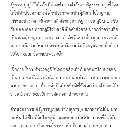
รัฐธรรมนูญได้วินิจฉัย ก็ต้องทำตามคำสั่งศาลรัฐธรรมนูญ ที่ต้อง
ให้ไปทำประชามติ เพื่อให้ประชาชนเป็นผู้ตัดสินใจในฐานะ
เจ้าของประเทศ เนื่องจากคำสั่งของศาลรัฐธรรมนูญมีผลผูกพัน
กับทุกองค์กร พรรคภูมิใจไทย จึงยึดคำสั่งศาล มากกว่าความคิด
เห็นของนักกฎหมาย เพราะถ้าทำผิด ก็เสี่ยงที่จะถูกยุบพรรคได้
ไม่อยากตีความกันเอง เพราะถ้าตีความผิดก็จะวุ่นวาย เมื่อมีคน
ไปร้อง จะถูกข้อหายุบพรรคอีก
เมื่อถามย้ำว่า ที่พรรคภูมิใจไทยวอล์คเอ้าท์ ออกมาห้องประชุม
เป็นการเชฟตัวเองหรือไม่ นายอนุทิน กล่าวว่า เป็นการเดินออก
ตามนายชาดาเท่านั้น แต่ภูมิใจไทยมีมติที่ชัดเจนว่าจะไม่ลงมติใน
วาระ 3 เพราะจะเป็นการขัดต่อคำสั่งของศาล
ส่วนเรื่องการแก้รัฐธรรนูญจะนำไปสู่การยุบสภาหรือไม่นั้น นาย
อนุทิน ได้ชี้ไปที่ตึกไทยคู่ฟ้า และบอกว่าให้ไปถามคนที่ตึกโน้น
จะมาถามตนเองได้อย่างไร เพราะไม่มีอำนาจในการยุบสภา