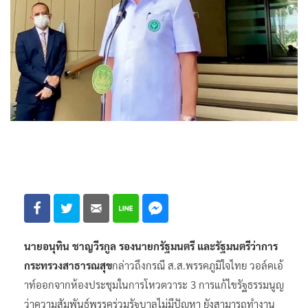
นายอนุทิน ชาญวีรกูล รองนายกรัฐมนตรี และรัฐมนตรีว่าการ
กระทรวงสาธารณสุข
กล่าวถึงกรณี ส.ส.พรรคภูมิใจไทย วอล์คเอ้
าท์ออกจากห้องประชุมในการโหวตวาระ 3 การแก้ไขรัฐธรรมนูญ
ว่าความสัมพันธ์พรรคร่วมรัฐบาลไม่มีปัญหา ยังสามารถทำงาน