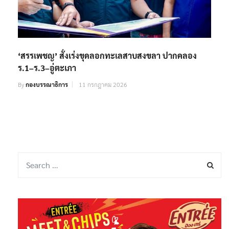
‘สรรเพชญ’ สั่งเร่งขุดลอกทะเลสาบสงขลา ปากคลอง
ร.1–ร.3–อู่ตะเภา
By
กองบรรณาธิการ
11 กรกฎาคม 2026