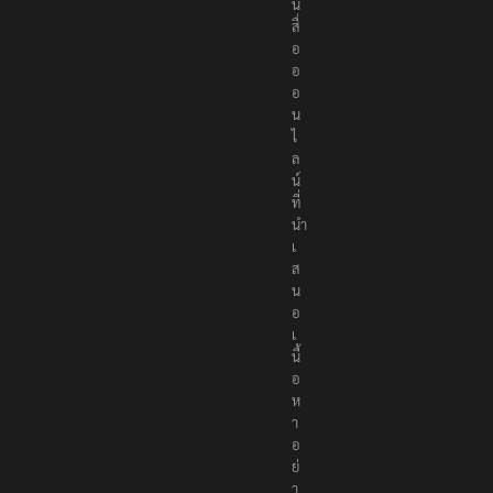
น
สื่
อ
อ
อ
น
ไ
ล
น์
ที่
นำ
เ
ส
น
อ
เ
นื้
อ
ห
า
อ
ย่
า