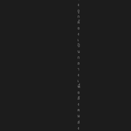
ง
ถู
ก
ต้
อ
ง
เ
ป็
น
ก
ล
า
ง
เ
พื่
อ
สั
ง
ค
ม
ส่
ง