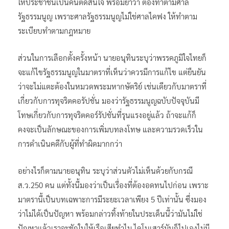
ให้ประชาชนเป็นคนตัดสินใจ พร้อมย้ำว่า ต้องทำตามศาล
รัฐธรรมนูญ เพราะศาลรัฐธรรมนูญไม่ใช่ศาลไคฟง ให้ทำตาม
ระเบียบทำตามกฎหมาย
ส่วนในการเลือกตั้งครั้งหน้า นายอนุทินระบุว่าพรรคภูมิใจไทยก็
จะแก้ไขรัฐธรรมนูญในมาตราที่เห็นว่าควรมีการแก้ไข แต่ยืนยัน
ว่าจะไม่แตะต้องในหมวดพระมหากษัตริย์ เช่นเดียวกับมาตราที่
เกี่ยวกับการทุจริตคอรัปชั่น มองว่ารัฐธรรมนูญฉบับปัจจุบันมี
โทษเกี่ยวกับการทุจริตคอร์รัปชั่นที่รุนแรงอยู่แล้ว ถ้าจะแก้ก็
คงจะเป็นลักษณะของการเพิ่มบทลงโทษ และความรวดเร็วใน
การดำเนินคดีกับผู้ที่ทำผิดมากกว่า
อย่างไรก็ตามนายอนุทิน ระบุว่าส่วนตัวไม่เห็นด้วยกับกรณี
ส.ว.250 คน แต่ทั้งนี้มองว่าเป็นเรื่องที่ต้องอดทนไปก่อน เพราะ
มาตรานี้เป็นบทเฉพาะการมีระยะเวลาเพียง 5 ปีเท่านั้น ซึ่งมอง
ว่าไม่ได้เป็นปัญหา พร้อมกล่าวทิ้งท้ายในประเด็นนี้ว่ามันไม่ใช่
ปัญหาแล้วเราจะชักใบให้เรือเสียทำไม ไดโนเสาร์มันก็ไปเองไม่มี