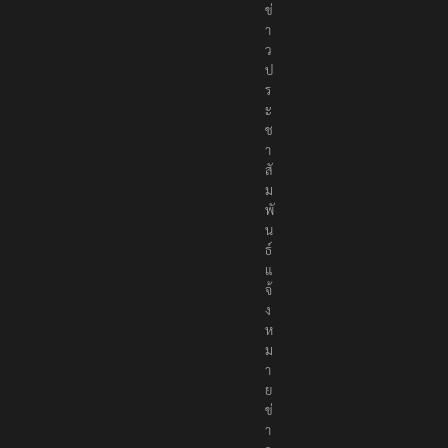
ข่
า
ว
ป
ร
ะ
ช
า
สั
ม
พั
น
ธ์
แ
จ้
ง
ห
ม
า
ย
ข่
า