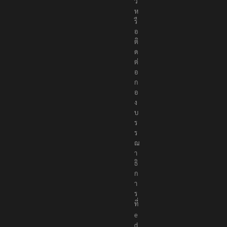
ว
ห
รื
อ
ติ
ด
ต่
อ
ก
อ
ง
บ
ร
ร
ณ
า
ธิ
ก
า
ร
ที่
e
d