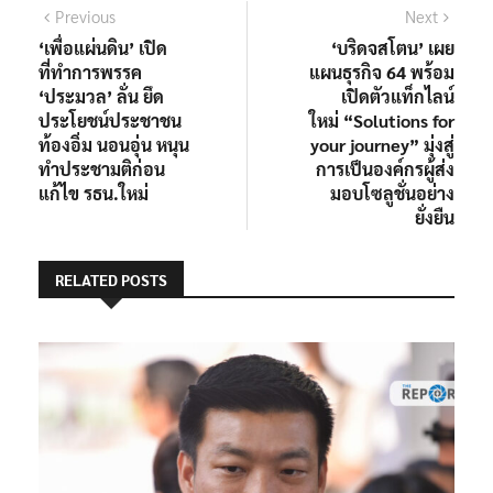
แนะแนว
Previous
Next
Previous
Next
post:
post:
‘เพื่อแผ่นดิน’ เปิด
‘บริดจสโตน’ เผย
เรื่อง
ที่ทำการพรรค
แผนธุรกิจ 64 พร้อม
‘ประมวล’ ลั่น ยึด
เปิดตัวแท็กไลน์
ประโยชน์ประชาชน
ใหม่ “Solutions for
ท้องอิ่ม นอนอุ่น หนุน
your journey” มุ่งสู่
ทำประชามติก่อน
การเป็นองค์กรผู้ส่ง
แก้ไข รธน.ใหม่
มอบโซลูชั่นอย่าง
ยั่งยืน
RELATED POSTS