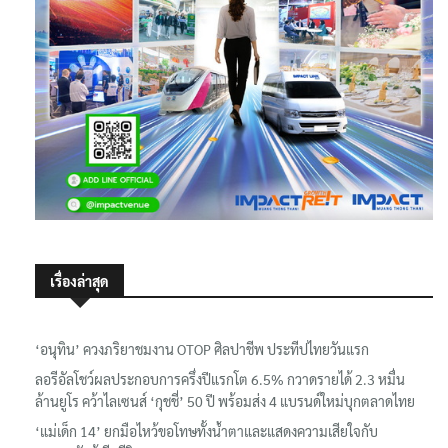
เรื่องล่าสุด
‘อนุทิน’ ควงภริยาชมงาน OTOP ศิลปาชีพ ประทีปไทยวันแรก
ลอรีอัลโชว์ผลประกอบการครึ่งปีแรกโต 6.5% กวาดรายได้ 2.3 หมื่น
ล้านยูโร คว้าไลเซนส์ ‘กุชชี่’ 50 ปี พร้อมส่ง 4 แบรนด์ใหม่บุกตลาดไทย
‘แม่เด็ก 14’ ยกมือไหว้ขอโทษทั้งน้ำตาและแสดงความเสียใจกับ