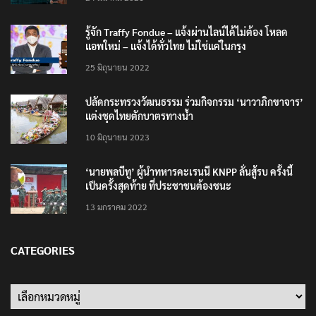
รู้จัก Traffy Fondue – แจ้งผ่านไลน์ได้ไม่ต้อง โหลด
แอพใหม่ – แจ้งได้ทั่วไทย ไม่ใช่แค่ในกรุง
25 มิถุนายน 2022
ปลัดกระทรวงวัฒนธรรม ร่วมกิจกรรม ‘นาวาภิกขาจาร’
แต่งชุดไทยตักบาตรทางน้ำ
10 มิถุนายน 2023
‘นายพลบีทู’ ผู้นำทหารคะเรนนี KNPP ลั่นสู้รบ ครั้งนี้
เป็นครั้งสุดท้าย ที่ประชาชนต้องชนะ
13 มกราคม 2022
CATEGORIES
Categories