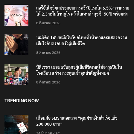
ลอรีอัลโชว์ผลประกอบการครึ่งปีแรกโต 6.5% กวาดราย
ได้ 2.3 หมื่นล้านยูโร คว้าไลเซนส์ ‘กุชชี่’ 50 ปี พร้อมส่ง
4 แบรนด์ใหม่บุกตลาดไทย
8 สิงหาคม 2026
‘แม่เด็ก 14’ ยกมือไหว้ขอโทษทั้งน้ำตาและแสดงความ
เสียใจกับครอบครัวผู้เสียชีวิต
8 สิงหาคม 2026
นิติเวชฯ เผยผลชันสูตรผู้เสียชีวิตเหตุใช้อาวุธปืนใน
โรงเรียน 8 ร่าง กระสุนเข้าจุดสำคัญทั้งหมด
8 สิงหาคม 2026
TRENDING NOW
เตือนภัย SMS หลอกลวง “คุณฝากเงินสำเร็จแล้ว
200,000 บาท”
24 มีนาคม 2021