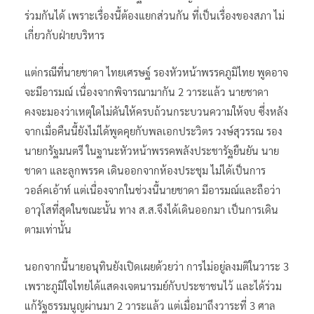
ร่วมกันได้ เพราะเรื่องนี้ต้องแยกส่วนกัน ที่เป็นเรื่องของสภา ไม่
เกี่ยวกับฝ่ายบริหาร
แต่กรณีที่นายชาดา ไทยเศรษฐ์ รองหัวหน้าพรรคภูมิไทย พูดอาจ
จะมีอารมณ์ เนื่องจากพิจารณามากัน 2 วาระแล้ว นายชาดา
คงจะมองว่าเหตุใดไม่ดันให้ครบถ้วนกระบวนความให้จบ ซึ่งหลัง
จากเมื่อคืนนี้ยังไม่ได้พูดคุยกับพลเอกประวิตร วงษ์สุวรรณ รอง
นายกรัฐมนตรี ในฐานะหัวหน้าพรรคพลังประชารัฐยืนยัน นาย
ชาดา และลูกพรรค เดินออกจากห้องประชุม ไม่ได้เป็นการ
วอล์คเอ้าท์ แต่เนื่องจากในช่วงนี้นายชาดา มีอารมณ์และถือว่า
อาวุโสที่สุดในขณะนั้น ทาง ส.ส.จึงได้เดินออกมา เป็นการเดิน
ตามเท่านั้น
นอกจากนี้นายอนุทินยังเปิดเผยด้วยว่า การไม่อยู่ลงมติในวาระ 3
เพราะภูมิใจไทยได้แสดงเจตนารมย์กับประชาชนไว้ และได้ร่วม
แก้รัฐธรรมนูญผ่านมา 2 วาระแล้ว แต่เมื่อมาถึงวาระที่ 3 ศาล